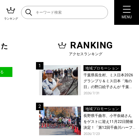
MENU
ランキング
RANKING
した
アクセスランキング
地域プロモーション
送る
千葉県長生村、ミス日本2026
グランプリ＆ミス日本「海の
日」の野口絵子さんが 千葉県
唯一の村・長生村で地引網を
2026/7/31
体験！
地域プロモーション
長野県千曲市、小平奈緒さん
をゲストに迎え11月22日開催
決定！「第12回千曲川ハーフ
マラソン」エントリー受付開
2026/7/23