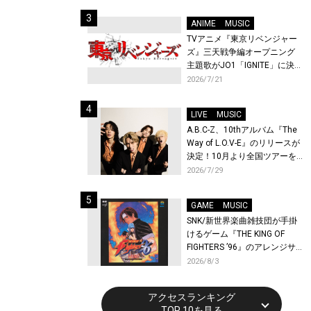
始！
ANIME
MUSIC
TVアニメ『東京リベンジャー
ズ』三天戦争編オープニング
主題歌がJO1「IGNITE」に決
定！メンバー全員から喜びと
2026/7/21
作品への想いあふれるコメン
トが到着！9月に東京・大阪で
LIVE
MUSIC
先行上映会を開催！
A.B.C-Z、10thアルバム『The
Way of L.O.V-E』のリリースが
決定！10月より全国ツアーを
開催！
2026/7/29
GAME
MUSIC
SNK/新世界楽曲雑技団が手掛
けるゲーム『THE KING OF
FIGHTERS ’96』のアレンジサ
ウンドトラックが配信開始！
2026/8/3
アクセスランキング
TOP 10を見る