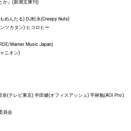
か』(新潮文庫刊)
る) DJ松永(Creepy Nuts)
郎(トンツカタン) ヒコロヒー
arner Music Japan)
ャニオン)
レビ東京) 半田健(オフィスアッシュ) 平林勉(AOI Pro.)
委員会