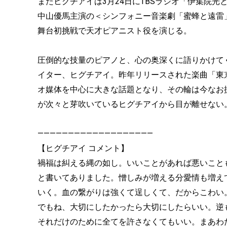
またヒグチアイは3月24日にTBSラジオ「伊集院光とらじ
中山優馬主演の＜シンフォニー音楽劇「蜜蜂と遠雷
舞台初挑戦で天才ピアニスト役を演じる。
圧倒的な技量のピアノと、心の奥深くに語りかけて
イター、ヒグチアイ。昨年リリースされた楽曲「東
オ媒体を中心に大きな話題となり、その輪は今なお
が次々と芽吹いているヒグチアイから目が離せない
———————————————————
【ヒグチアイ コメント】
禍福は糾える縄の如し。いいことがあれば悪いこと
と書いてありました。憎しみが増える分愛情も増え
いく。血の繋がりは強くて逞しくて、だからこわい
でもね、大切にしたかったら大切にしたらいい。逆
それだけのために全てを許さなくてもいい。まあわ