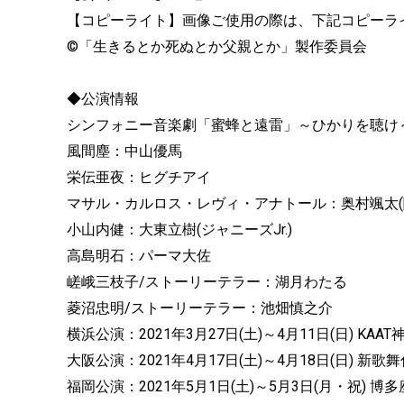
【コピーライト】画像ご使用の際は、下記コピーラ
©「生きるとか死ぬとか父親とか」製作委員会
◆公演情報
シンフォニー音楽劇「蜜蜂と遠雷」～ひかりを聴け
風間塵：中山優馬
栄伝亜夜：ヒグチアイ
マサル・カルロス・レヴィ・アナトール：奥村颯太(関
小山内健：大東立樹(ジャニーズJr.)
高島明石：パーマ大佐
嵯峨三枝子/ストーリーテラー：湖月わたる
菱沼忠明/ストーリーテラー：池畑慎之介
横浜公演：2021年3月27日(土)～4月11日(日) KA
大阪公演：2021年4月17日(土)～4月18日(日) 新歌
福岡公演：2021年5月1日(土)～5月3日(月・祝) 博多