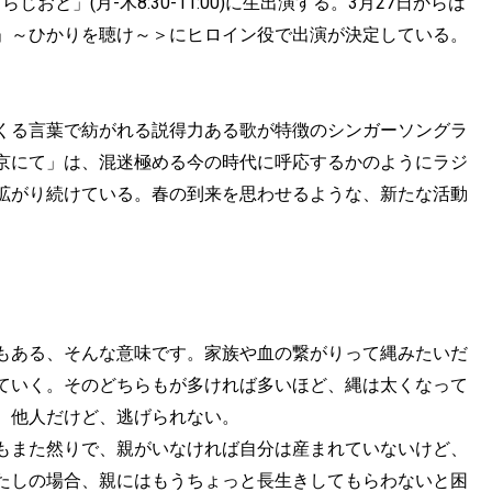
おと」(月-木8:30-11:00)に生出演する。3月27日からは
」～ひかりを聴け～＞にヒロイン役で出演が決定している。
くる言葉で紡がれる説得力ある歌が特徴のシンガーソングラ
京にて」は、混迷極める今の時代に呼応するかのようにラジ
拡がり続けている。春の到来を思わせるような、新たな活動
。
もある、そんな意味です。家族や血の繋がりって縄みたいだ
ていく。そのどちらもが多ければ多いほど、縄は太くなって
。他人だけど、逃げられない。
もまた然りで、親がいなければ自分は産まれていないけど、
たしの場合、親にはもうちょっと長生きしてもらわないと困