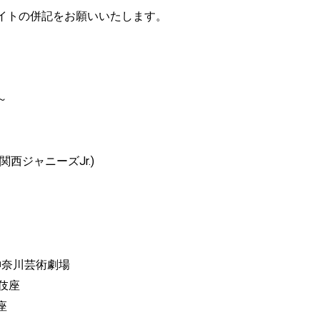
イトの併記をお願いいたします。
～
西ジャニーズJr.)
AT神奈川芸術劇場
舞伎座
座