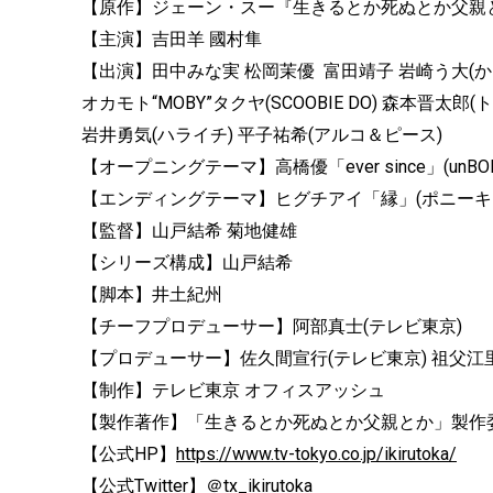
【原作】ジェーン・スー『生きるとか死ぬとか父親と
【主演】吉田羊 國村隼
【出演】田中みな実 松岡茉優 富田靖子 岩崎う大(かもめんた
オカモト“MOBY”タクヤ(SCOOBIE DO) 森本晋太
岩井勇気(ハライチ) 平子祐希(アルコ＆ピース)
【オープニングテーマ】高橋優「ever since」(unBORDE/W
【エンディングテーマ】ヒグチアイ「縁」(ポニーキ
【監督】山戸結希 菊地健雄
【シリーズ構成】山戸結希
【脚本】井土紀州
【チーフプロデューサー】阿部真士(テレビ東京)
【プロデューサー】佐久間宣行(テレビ東京) 祖父江里奈(テ
【制作】テレビ東京 オフィスアッシュ
【製作著作】「生きるとか死ぬとか父親とか」製作
【公式HP】
https://www.tv-tokyo.co.jp/ikirutoka/
【公式Twitter】＠tx_ikirutoka