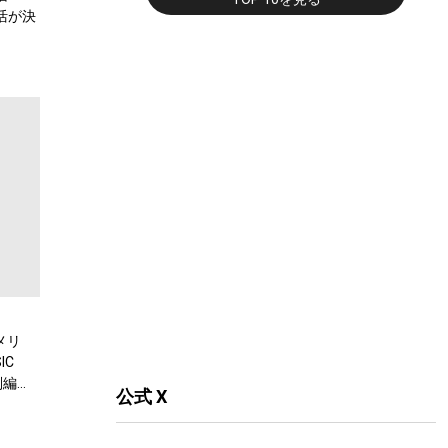
復活が決
メリ
IC
別編
公式 X