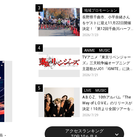
体験！
地域プロモーション
長野県千曲市、小平奈緒さん
をゲストに迎え11月22日開催
決定！「第12回千曲川ハーフ
マラソン」エントリー受付開
2026/7/23
始！
ANIME
MUSIC
TVアニメ『東京リベンジャー
ズ』三天戦争編オープニング
主題歌がJO1「IGNITE」に決
定！メンバー全員から喜びと
2026/7/21
作品への想いあふれるコメン
トが到着！9月に東京・大阪で
LIVE
MUSIC
先行上映会を開催！
A.B.C-Z、10thアルバム『The
Way of L.O.V-E』のリリースが
決定！10月より全国ツアーを
開催！
2026/7/29
アクセスランキング
谷・
TOP 10を見る