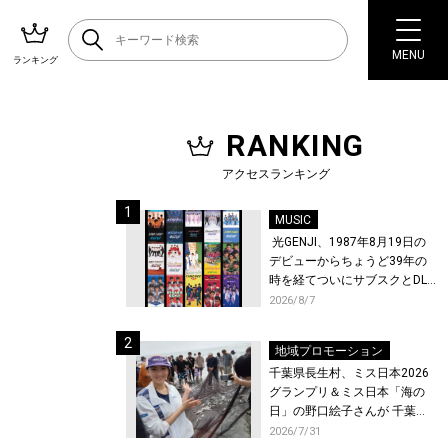
MENU
ランキング
RANKING
アクセスランキング
MUSIC
光GENJI、1987年8月19日の
デビューからちょうど39年の
時を経てついにサブスクとDL
配信が解禁！
2026/8/7
地域プロモーション
千葉県長生村、ミス日本2026
グランプリ＆ミス日本「海の
日」の野口絵子さんが 千葉県
唯一の村・長生村で地引網を
2026/7/31