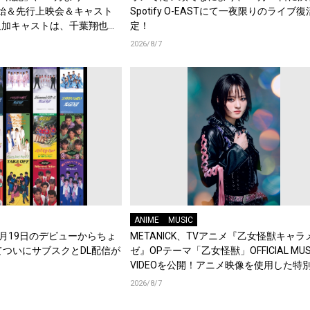
始＆先行上映会＆キャスト
Spotify O-EASTにて一夜限りのライブ
追加キャストは、千葉翔也、
定！
綿貫竜之介！PV第1弾公
2026/8/7
メント到着！
ANIME
MUSIC
年8月19日のデビューからちょ
METANICK、TVアニメ『乙女怪獣キャラ
てついにサブスクとDL配信が
ゼ』OPテーマ「乙女怪獣」OFFICIAL MUS
VIDEOを公開！アニメ映像を使用した特
集！
2026/8/7