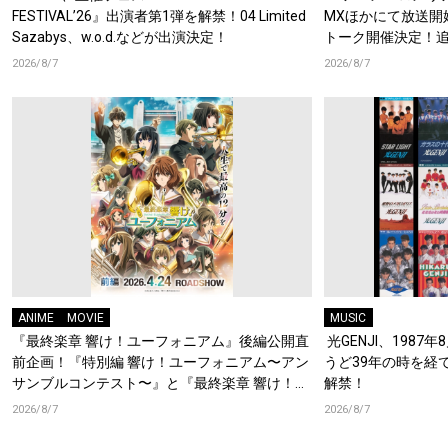
FESTIVAL’26』出演者第1弾を解禁！04 Limited
MXほかにて放送開
Sazabys、w.o.d.などが出演決定！
トーク開催決定！
梶原岳人、堀江瞬、
2026/8/7
2026/8/7
開！キャストもコ
ANIME
MOVIE
MUSIC
『最終楽章 響け！ユーフォニアム』後編公開直
光GENJI、1987
前企画！『特別編 響け！ユーフォニアム〜アン
うど39年の時を経
サンブルコンテスト〜』と『最終楽章 響け！ユ
解禁！
ーフォニアム』前編の一挙上映が決定！
2026/8/7
2026/8/7