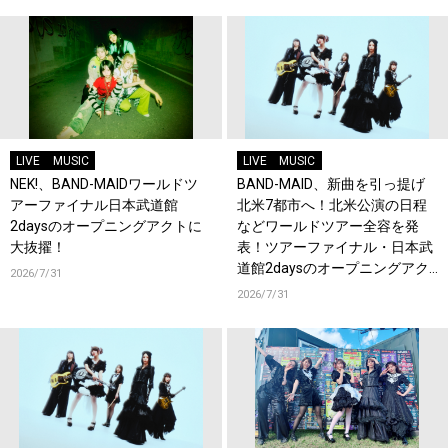
LIVE
MUSIC
LIVE
MUSIC
NEK!、BAND-MAIDワールドツ
BAND-MAID、新曲を引っ提げ
アーファイナル日本武道館
北米7都市へ！北米公演の日程
2daysのオープニングアクトに
などワールドツアー全容を発
大抜擢！
表！ツアーファイナル・日本武
道館2daysのオープニングアク
2026/7/31
トにNEK!が決定！
2026/7/31