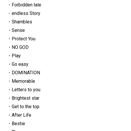
・Forbidden tale
・endless Story
・Shambles
・Sense
・Protect You
・NO GOD
・Play
・Go easy
・DOMINATION
・Memorable
・Letters to you
・Brightest star
・Get to the top
・After Life
・Bestie