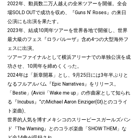
2022年、動員数二万人越えの全米ツアーを開催。全会
場SOLD OUTで成功を収め、『Guns Nʼ Roses』の来日
公演にも出演を果たす。
2023年、結成10周年ツアーを世界各地で開催し、世界
最大級のフェス『ロラパルーザ』含め4つの大型海外フ
ェスに出演。
ツアーファイナルとして横浜アリーナでの単独公演を成
功させ、10周年を締めくくった。
2024年は「新章開幕」とし、9月25日には3年半ぶりと
なるフルアルバム『Epic Narratives』をリリース。
「Bestie」(Avicii「Wake me up」の作曲家として知られ
る『Incubus』”のMichael Aaron Einziger(Gt)とのコライ
ト楽曲)、
世界的人気を博すメキシコのスリーピースガールズバン
ド『The Warning』とのコラボ楽曲「SHOW THEM」な
ど全14曲が収録され、