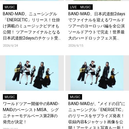
MUSIC
LIVE
MUSIC
BAND-MAID、ニューシングル
BAND-MAID、日本武道館2days
「ENERGETIC」リリース！仕掛
でファイナルを迎えるワールド
け満載のミュージックビデオも
ツアーのヨーロッパ編を全公演
公開！ ツアーファイナルとなる
ソールドアウトで完走！世界最
日本武道館2daysのチケット受
大のハードロックフェス英
付もスタート！
『Download Festival』でも熱
2026/6/24
2026/6/15
狂！
MUSIC
MUSIC
ワールドツアー開催中のBAND-
BAND-MAIDが、”メイドの日”に
MAIDのベーシストMISA、シグ
ニューシングル「ENERGETIC」
ニチャーモデルベース第2弾の
のリリースをサプライズ発表！
発売が決定！
収録内容&ジャケット画像を公
開！アーティスト写真も一新！