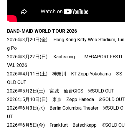
BAND-MAID WORLD TOUR 2026
2026年3月20日(金) Hong Kong Kitty Woo Stadium, Tun
g Po
2026年3月22日(日) Kaohsiung MEGAPORT FESTI
VAL 2026
2026年4月11日(土) 神奈川 KT Zepp Yokohama ※S
OLD OUT
2026年5月2日(土) 宮城 仙台GIGS ※SOLD OUT
2026年5月10日(日) 東京 Zepp Haneda ※SOLD OUT
2026年6月3日(水) Berlin Columbia Theater ※SOLD O
UT
2026年6月5日(金) Frankfurt Batschkapp ※SOLD OU