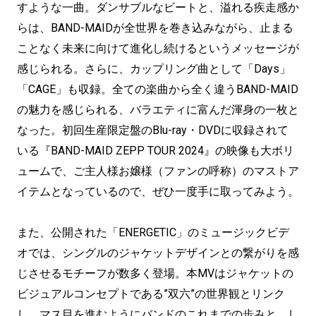
すような一曲。ダンサブルなビートと、溢れる疾走感か
らは、BAND-MAIDが全世界を巻き込みながら、止まる
ことなく未来に向けて進化し続けるというメッセージが
感じられる。さらに、カップリング曲として「Days」
「CAGE」も収録。全ての楽曲から全く違うBAND-MAID
の魅力を感じられる、バラエティに富んだ渾身の一枚と
なった。初回生産限定盤のBlu-ray・DVDに収録されて
いる『BAND-MAID ZEPP TOUR 2024』の映像も大ボリ
ュームで、ご主人様お嬢様（ファンの呼称）のマストア
イテムとなっているので、ぜひ一度手に取ってみよう。
また、公開された「ENERGETIC」のミュージックビデ
オでは、シングルのジャケットデザインとの繋がりを感
じさせるモチーフが数多く登場。本MVはジャケットの
ビジュアルコンセプトである”双六”の世界観とリンク
し、マス目を進むようにバンドのこれまでの歩みと、し