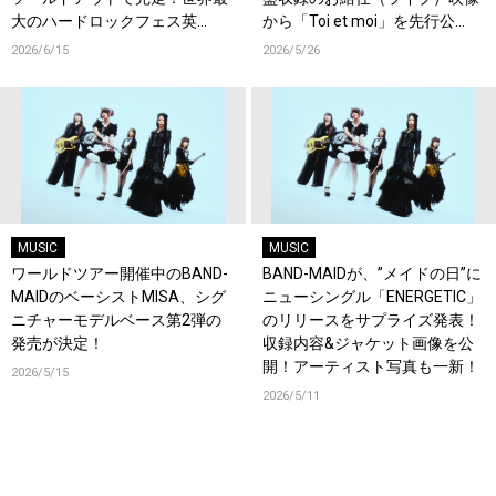
大のハードロックフェス英
から「Toi et moi」を先行公
『Download Festival』でも熱
開！
2026/6/15
2026/5/26
狂！
MUSIC
MUSIC
ワールドツアー開催中のBAND-
BAND-MAIDが、”メイドの日”に
MAIDのベーシストMISA、シグ
ニューシングル「ENERGETIC」
ニチャーモデルベース第2弾の
のリリースをサプライズ発表！
発売が決定！
収録内容&ジャケット画像を公
開！アーティスト写真も一新！
2026/5/15
2026/5/11