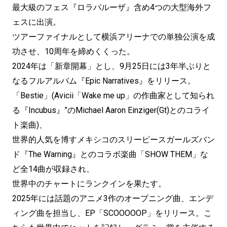
最大級のフェス『ロラパルーザ』含め4つの大型海外フ
ェスに出演。
ツアーファイナルとして横浜アリーナでの単独公演を成
功させ、10周年を締めくくった。
2024年は「新章開幕」とし、9月25日には3年半ぶりと
なるフルアルバム『Epic Narratives』をリリース。
「Bestie」(Avicii「Wake me up」の作曲家として知られ
る『Incubus』”のMichael Aaron Einziger(Gt)とのコライ
ト楽曲)、
世界的人気を博すメキシコのスリーピースガールズバン
ド『The Warning』とのコラボ楽曲「SHOW THEM」な
ど全14曲が収録され、
世界中のチャートにランクインを果たす。
2025年には話題のアニメ3作のオープニング曲、エンデ
ィング曲を担当し、EP「SCOOOOOP」をリリース。こ