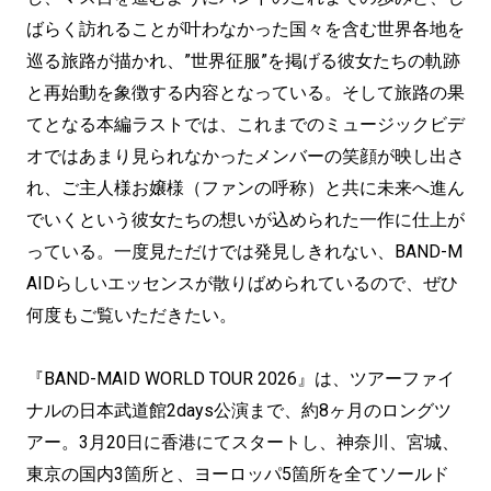
ばらく訪れることが叶わなかった国々を含む世界各地を
巡る旅路が描かれ、”世界征服”を掲げる彼女たちの軌跡
と再始動を象徴する内容となっている。そして旅路の果
てとなる本編ラストでは、これまでのミュージックビデ
オではあまり見られなかったメンバーの笑顔が映し出さ
れ、ご主人様お嬢様（ファンの呼称）と共に未来へ進ん
でいくという彼女たちの想いが込められた一作に仕上が
っている。一度見ただけでは発見しきれない、BAND-M
AIDらしいエッセンスが散りばめられているので、ぜひ
何度もご覧いただきたい。
『BAND-MAID WORLD TOUR 2026』は、ツアーファイ
ナルの日本武道館2days公演まで、約8ヶ月のロングツ
アー。3月20日に香港にてスタートし、神奈川、宮城、
東京の国内3箇所と、ヨーロッパ5箇所を全てソールド