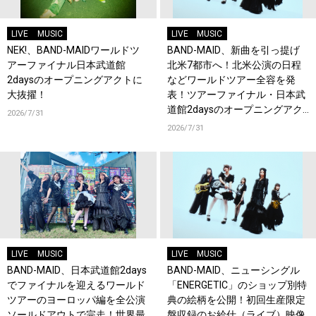
LIVE
MUSIC
LIVE
MUSIC
NEK!、BAND-MAIDワールドツ
BAND-MAID、新曲を引っ提げ
アーファイナル日本武道館
北米7都市へ！北米公演の日程
2daysのオープニングアクトに
などワールドツアー全容を発
大抜擢！
表！ツアーファイナル・日本武
道館2daysのオープニングアク
2026/7/31
トにNEK!が決定！
2026/7/31
LIVE
MUSIC
LIVE
MUSIC
BAND-MAID、日本武道館2days
BAND-MAID、ニューシングル
でファイナルを迎えるワールド
「ENERGETIC」のショップ別特
ツアーのヨーロッパ編を全公演
典の絵柄を公開！初回生産限定
ソールドアウトで完走！世界最
盤収録のお給仕（ライブ）映像