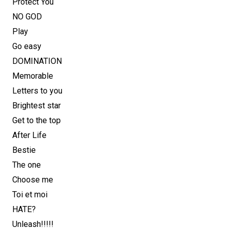
Protect You
NO GOD
Play
Go easy
DOMINATION
Memorable
Letters to you
Brightest star
Get to the top
After Life
Bestie
The one
Choose me
Toi et moi
HATE?
Unleash!!!!!