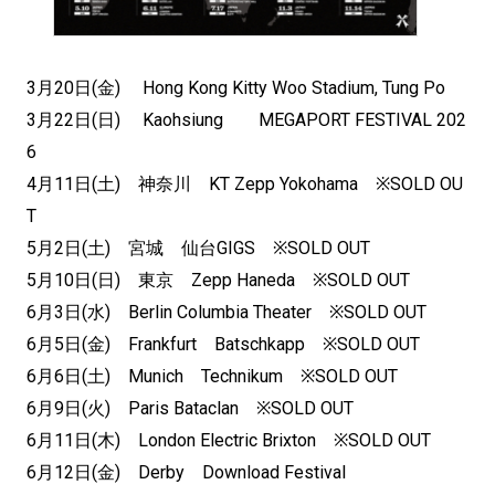
3月20日(金) Hong Kong Kitty Woo Stadium, Tung Po
3月22日(日) Kaohsiung MEGAPORT FESTIVAL 202
6
4月11日(土) 神奈川 KT Zepp Yokohama ※SOLD OU
T
5月2日(土) 宮城 仙台GIGS ※SOLD OUT
5月10日(日) 東京 Zepp Haneda ※SOLD OUT
6月3日(水) Berlin Columbia Theater ※SOLD OUT
6月5日(金) Frankfurt Batschkapp ※SOLD OUT
6月6日(土) Munich Technikum ※SOLD OUT
6月9日(火) Paris Bataclan ※SOLD OUT
6月11日(木) London Electric Brixton ※SOLD OUT
6月12日(金) Derby Download Festival