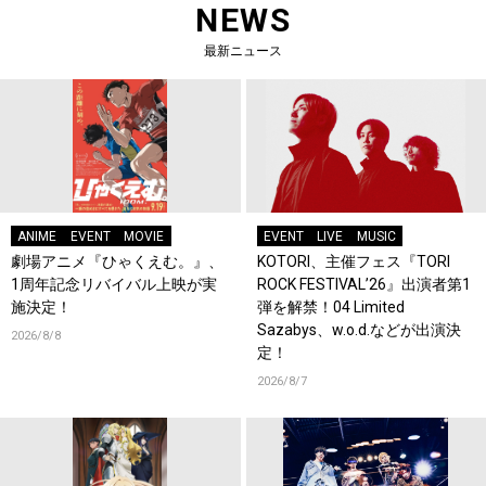
NEWS
最新ニュース
ANIME
EVENT
MOVIE
EVENT
LIVE
MUSIC
劇場アニメ『ひゃくえむ。』、
KOTORI、主催フェス『TORI
1周年記念リバイバル上映が実
ROCK FESTIVAL’26』出演者第1
施決定！
弾を解禁！04 Limited
Sazabys、w.o.d.などが出演決
2026/8/8
定！
2026/8/7