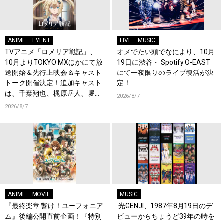
ANIME
EVENT
LIVE
MUSIC
TVアニメ「ロメリア戦記」、
オメでたい頭でなにより、10月
10月よりTOKYO MXほかにて放
19日に渋谷・ Spotify O-EAST
送開始＆先行上映会＆キャスト
にて一夜限りのライブ復活が決
トーク開催決定！追加キャスト
定！
は、千葉翔也、梶原岳人、堀江
2026/8/7
瞬、綿貫竜之介！PV第1弾公
2026/8/7
開！キャストもコメント到着！
ANIME
MOVIE
MUSIC
『最終楽章 響け！ユーフォニア
光GENJI、1987年8月19日のデ
ム』後編公開直前企画！『特別
ビューからちょうど39年の時を