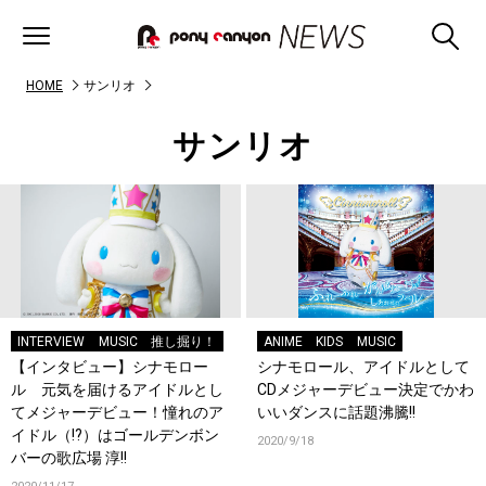
HOME
サンリオ
サンリオ
INTERVIEW
MUSIC
推し掘り！
ANIME
KIDS
MUSIC
【インタビュー】シナモロー
シナモロール、アイドルとして
ル 元気を届けるアイドルとし
CDメジャーデビュー決定でかわ
てメジャーデビュー！憧れのア
いいダンスに話題沸騰!!
イドル（!?）はゴールデンボン
2020/9/18
バーの歌広場 淳!!