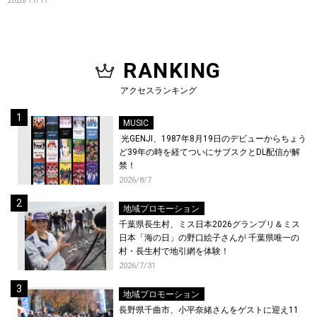
2020/11/17
RANKING
アクセスランキング
MUSIC
光GENJI、1987年8月19日のデビューからちょう
ど39年の時を経てついにサブスクとDL配信が解
禁！
2026/8/7
地域プロモーション
千葉県長生村、ミス日本2026グランプリ＆ミス
日本「海の日」の野口絵子さんが 千葉県唯一の
村・長生村で地引網を体験！
2026/7/31
地域プロモーション
長野県千曲市、小平奈緒さんをゲストに迎え11