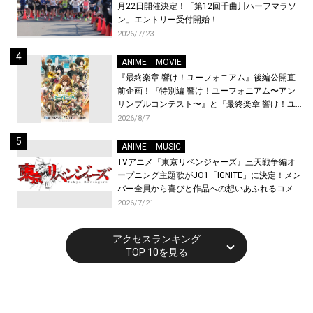
月22日開催決定！「第12回千曲川ハーフマラソ
ン」エントリー受付開始！
2026/7/23
ANIME
MOVIE
『最終楽章 響け！ユーフォニアム』後編公開直
前企画！『特別編 響け！ユーフォニアム〜アン
サンブルコンテスト〜』と『最終楽章 響け！ユ
ーフォニアム』前編の一挙上映が決定！
2026/8/7
ANIME
MUSIC
TVアニメ『東京リベンジャーズ』三天戦争編オ
ープニング主題歌がJO1「IGNITE」に決定！メン
バー全員から喜びと作品への想いあふれるコメン
トが到着！9月に東京・大阪で先行上映会を開
2026/7/21
催！
アクセスランキング
TOP 10を見る