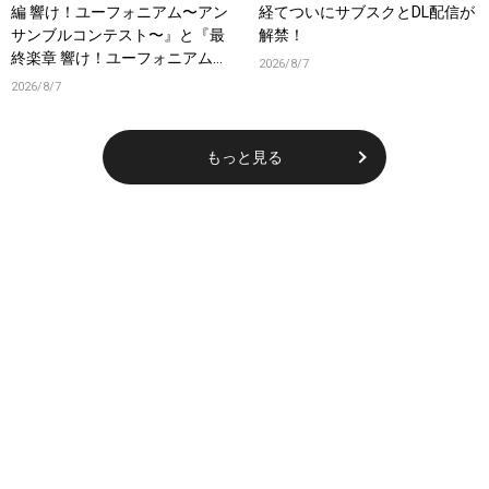
編 響け！ユーフォニアム〜アン
経てついにサブスクとDL配信が
サンブルコンテスト〜』と『最
解禁！
終楽章 響け！ユーフォニアム』
2026/8/7
前編の一挙上映が決定！
2026/8/7
もっと見る