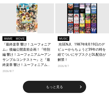
ANIME
MOVIE
MUSIC
『最終楽章 響け！ユーフォニア
光GENJI、1987年8月19日のデ
ム』後編公開直前企画！『特別
ビューからちょうど39年の時を
編 響け！ユーフォニアム〜アン
経てついにサブスクとDL配信が
サンブルコンテスト〜』と『最
解禁！
終楽章 響け！ユーフォニアム』
2026/8/7
前編の一挙上映が決定！
2026/8/7
もっと見る