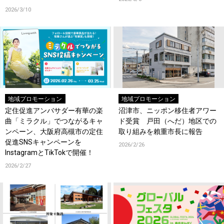
戦！
2026/3/10
地域プロモーション
地域プロモーション
定住促進アンバサダー有華の楽
沼津市、ニッポン移住者アワー
曲「ミラクル」でつながるキャ
ド受賞 戸田（へだ）地区での
ンペーン、大阪府高槻市の定住
取り組みを賴重市長に報告
促進SNSキャンペーンを
2026/2/26
InstagramとTikTokで開催！
2026/2/27