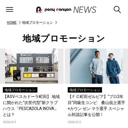
HOME
地域プロモーション
地域プロモーション
地域プロモーション
地域プロモーション
【ASVペスカドーラ町田】 地域
【ＦＣ町田ゼルビア】“プロ2年
に開かれた“次世代型”新クラブ
目”同級生コンビ 桑山侃士選手
ハウス「PESCADOLA INOVA」
×カウン ゼン マラ選手 スペシャ
とは？
ル対談記事を公開！
2026/4/3
2026/4/2