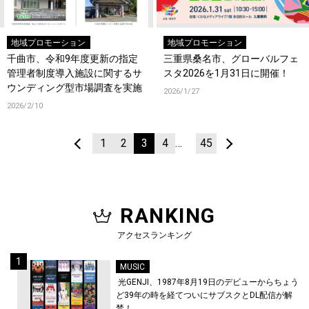
地域プロモーション
地域プロモーション
千曲市、令和9年度更新の指定
三重県桑名市、グローバルフェ
管理者制度導入施設に関するサ
スタ2026を1月31日に開催！
ウンディング型市場調査を実施
2026/1/27
2026/2/10
1
2
3
4
…
45
RANKING
アクセスランキング
MUSIC
光GENJI、1987年8月19日のデビューからちょう
ど39年の時を経てついにサブスクとDL配信が解
禁！