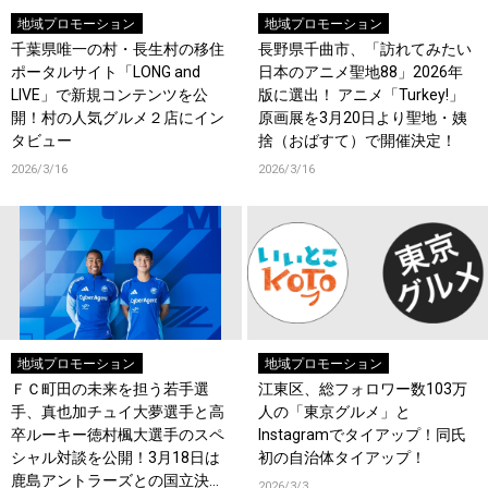
地域プロモーション
地域プロモーション
千葉県唯一の村・長生村の移住
長野県千曲市、「訪れてみたい
ポータルサイト「LONG and
日本のアニメ聖地88」2026年
LIVE」で新規コンテンツを公
版に選出！ アニメ「Turkey!」
開！村の人気グルメ２店にイン
原画展を3月20日より聖地・姨
タビュー
捨（おばすて）で開催決定！
2026/3/16
2026/3/16
地域プロモーション
地域プロモーション
ＦＣ町田の未来を担う若手選
江東区、総フォロワー数103万
手、真也加チュイ大夢選手と高
人の「東京グルメ」と
卒ルーキー徳村楓大選手のスペ
Instagramでタイアップ！同氏
シャル対談を公開！3月18日は
初の自治体タイアップ！
鹿島アントラーズとの国立決
2026/3/3