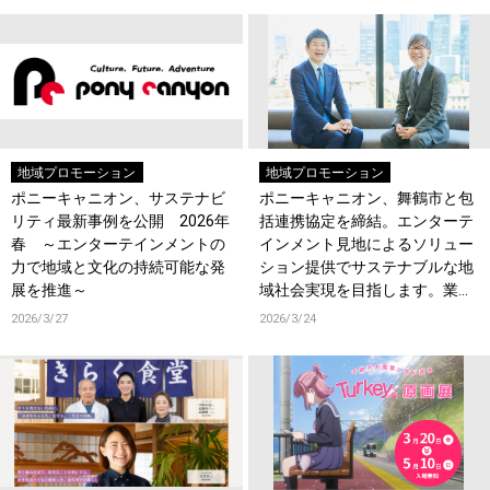
地域プロモーション
地域プロモーション
ポニーキャニオン、サステナビ
ポニーキャニオン、舞鶴市と包
リティ最新事例を公開 2026年
括連携協定を締結。エンターテ
春 ～エンターテインメントの
インメント見地によるソリュー
力で地域と文化の持続可能な発
ション提供でサステナブルな地
展を推進～
域社会実現を目指します。業界
初の双方向人材交流も実施！
2026/3/27
2026/3/24