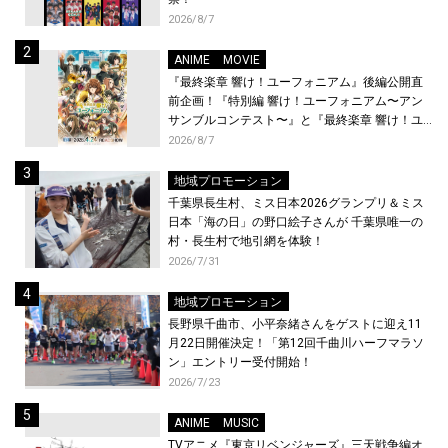
2026/8/7
ANIME
MOVIE
『最終楽章 響け！ユーフォニアム』後編公開直
前企画！『特別編 響け！ユーフォニアム〜アン
サンブルコンテスト〜』と『最終楽章 響け！ユ
ーフォニアム』前編の一挙上映が決定！
2026/8/7
地域プロモーション
千葉県長生村、ミス日本2026グランプリ＆ミス
日本「海の日」の野口絵子さんが 千葉県唯一の
村・長生村で地引網を体験！
2026/7/31
地域プロモーション
長野県千曲市、小平奈緒さんをゲストに迎え11
月22日開催決定！「第12回千曲川ハーフマラソ
ン」エントリー受付開始！
2026/7/23
ANIME
MUSIC
TVアニメ『東京リベンジャーズ』三天戦争編オ