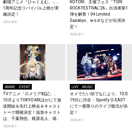
劇場アニメ『ひゃくえむ。』、
KOTORI、主催フェス『TORI
1周年記念リバイバル上映が実
ROCK FESTIVAL’26』出演者第1
施決定！
弾を解禁！04 Limited
Sazabys、w.o.d.などが出演決
2026/8/8
定！
2026/8/7
ANIME
EVENT
LIVE
MUSIC
TVアニメ「ロメリア戦記」、
オメでたい頭でなにより、10月
10月よりTOKYO MXほかにて放
19日に渋谷・ Spotify O-EAST
送開始＆先行上映会＆キャスト
にて一夜限りのライブ復活が決
トーク開催決定！追加キャスト
定！
は、千葉翔也、梶原岳人、堀江
2026/8/7
瞬、綿貫竜之介！PV第1弾公
2026/8/7
開！キャストもコメント到着！