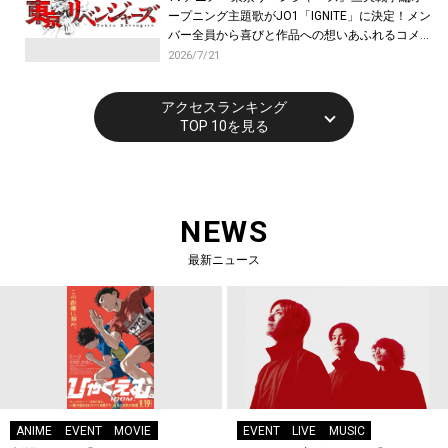
ープニング主題歌がJO1「IGNITE」に決定！メン
バー全員から喜びと作品への想いあふれるコメン
トが到着！9月に東京・大阪で先行上映会を開
2026/7/21
催！
アクセスランキング
TOP 10を見る
NEWS
最新ニュース
ANIME
EVENT
MOVIE
EVENT
LIVE
MUSIC