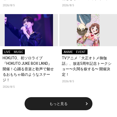
ーンが登場！
2026/8/5
2026/8/5
LIVE
MUSIC
ANIME
EVENT
HOKUTO、初ソロライブ
TVアニメ「大正オトメ御伽
『HOKUTO JUKE BOX LAND』
話」、放送5周年記念トークシ
開催！心踊る音楽と歌声で魅せ
ョー〜久闊を叙する〜 開催決
るおもちゃ箱のようなステー
定！
ジ！
2026/8/5
2026/8/5
もっと見る