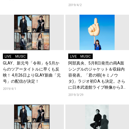
2019/4/2
LIVE
MUSIC
LIVE
MUSIC
GLAY、新元号「令和」を5月か
阿部真央、5月8日発売の両A面
らのツアータイトルに早くも反
シングルのジャケット＆収録内
映！ 4月26日よりGLAY新曲「元
容発表。「君の唄(キミノウ
号」の配信が決定！
タ)」ラジオ初O.A.も決定。さら
に日本武道館ライブ映像から3
2019/4/1
曲を公開！
2019/3/29