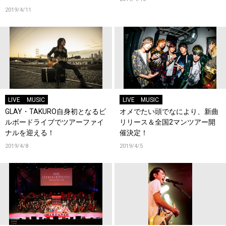
2019/4/11
LIVE
MUSIC
LIVE
MUSIC
GLAY・TAKURO自身初となるビ
オメでたい頭でなにより、新曲
ルボードライブでツアーファイ
リリース＆全国2マンツアー開
ナルを迎える！
催決定！
2019/4/8
2019/4/5