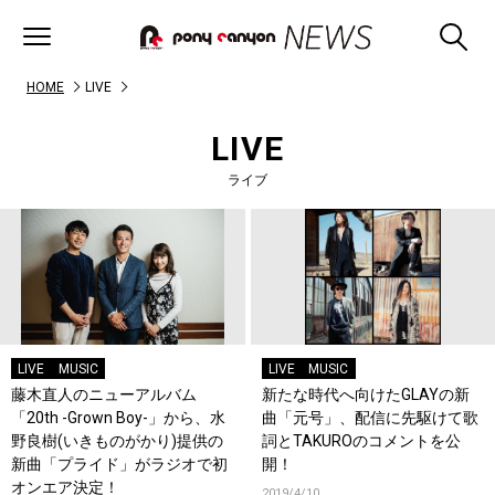
HOME
LIVE
LIVE
ライブ
LIVE
MUSIC
LIVE
MUSIC
藤木直人のニューアルバム
新たな時代へ向けたGLAYの新
「20th -Grown Boy-」から、水
曲「元号」、配信に先駆けて歌
野良樹(いきものがかり)提供の
詞とTAKUROのコメントを公
新曲「プライド」がラジオで初
開！
オンエア決定！
2019/4/10