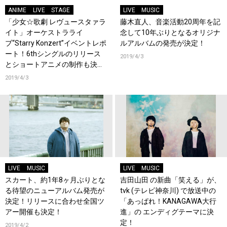
ANIME
LIVE
STAGE
LIVE
MUSIC
「少女☆歌劇 レヴュースタァラ
藤木直人、音楽活動20周年を記
イト」オーケストラライ
念して10年ぶりとなるオリジナ
ブ“Starry Konzert”イベントレポ
ルアルバムの発売が決定！
ート！6thシングルのリリース
2019/4/3
とショートアニメの制作も決
定！
2019/4/3
LIVE
MUSIC
LIVE
MUSIC
スカート、約1年8ヶ月ぶりとな
吉田山田 の新曲「笑える」が、
る待望のニューアルバム発売が
tvk (テレビ神奈川) で放送中の
決定！リリースに合わせ全国ツ
「あっぱれ！KANAGAWA大行
アー開催も決定！
進」の エンディグテーマに決
定！
2019/4/2