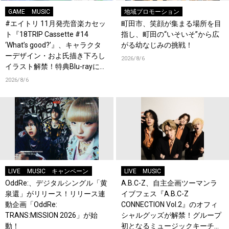
GAME
MUSIC
地域プロモーション
#エイトリ 11月発売音楽カセッ
町田市、笑顔が集まる場所を目
ト『18TRIP Cassette #14
指し、町田の“いそいそ”から広
‘What’s good?’』、キャラクタ
がる幼なじみの挑戦！
ーデザイン・およ氏描き下ろし
2026/8/6
イラスト解禁！特典Blu-rayには
『HAMAツアーズ全体会議』が
2026/8/6
収録！
LIVE
MUSIC
キャンペーン
LIVE
MUSIC
OddRe:、デジタルシングル「黄
A.B.C-Z、自主企画ツーマンラ
泉還」がリリース！リリース連
イブフェス『A.B.C-Z
動企画「OddRe:
CONNECTION Vol.2』のオフィ
TRANS:MISSION 2026」が始
シャルグッズが解禁！グループ
動！
初となるミュージックキーチェ