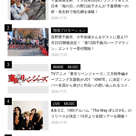
千葉県長生村、ミス日本2026グランプリ＆ミス
日本「海の日」の野口絵子さんが 千葉県唯一の
村・長生村で地引網を体験！
2026/7/31
地域プロモーション
長野県千曲市、小平奈緒さんをゲストに迎え11
月22日開催決定！「第12回千曲川ハーフマラソ
ン」エントリー受付開始！
2026/7/23
ANIME
MUSIC
TVアニメ『東京リベンジャーズ』三天戦争編オ
ープニング主題歌がJO1「IGNITE」に決定！メン
バー全員から喜びと作品への想いあふれるコメン
トが到着！9月に東京・大阪で先行上映会を開
2026/7/21
催！
LIVE
MUSIC
A.B.C-Z、10thアルバム『The Way of L.O.V-E』の
リリースが決定！10月より全国ツアーを開催！
2026/7/29