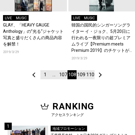
LIVE
MUSIC
LIVE
MUSIC
GLAY、「HEAVY GAUGE
韓国の国民的シンガーソングラ
Anthology」の”光る“ジャケット
イター イ・ジョク、5月20日に
写真と盛りだくさんの商品内容
行われる一夜限りの超プレミア
を解禁！
ムライブ【Premium meets
Premium 2019】のチケットが
2019/3/29
いよいよ3月30日より一般販売
2019/3/29
開始！イ・ジョクよりメッセー
ジが到着！
1
…
107
108
109
110
RANKING
アクセスランキング
地域プロモーション