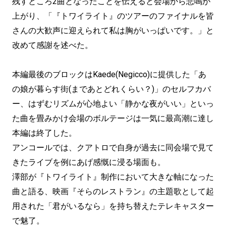
残すところ2曲となったことを伝えると会場から悲鳴が
上がり、「『トワイライト』のツアーのファイナルを皆
さんの大歓声に迎えられて私は胸がいっぱいです。」と
改めて感謝を述べた。
本編最後のブロックはKaede(Negicco)に提供した「あ
の娘が暮らす街(まであとどれくらい？)」のセルフカバ
ー、はずむリズムが心地よい「静かな夜がいい」といっ
た曲を畳みかけ会場のボルテージは一気に最高潮に達し
本編は終了した。
アンコールでは、クアトロで自身が過去に同会場で見て
きたライブを例にあげ感慨に浸る場面も。
澤部が『トワイライト』制作において大きな軸になった
曲と語る、映画『そらのレストラン』の主題歌として起
用された「君がいるなら」を持ち替えたテレキャスター
で魅了。