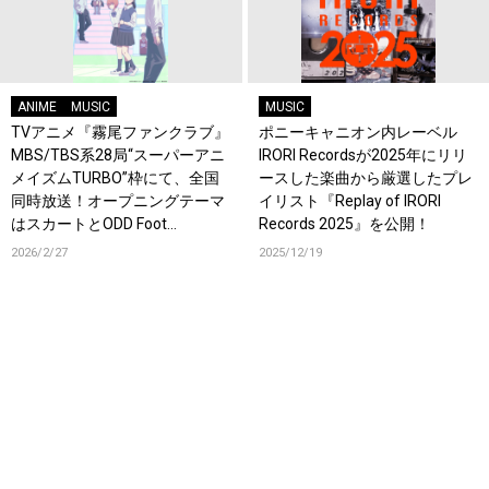
ANIME
MUSIC
MUSIC
TVアニメ『霧尾ファンクラブ』
ポニーキャニオン内レーベル
MBS/TBS系28局“スーパーアニ
IRORI Recordsが2025年にリリ
メイズムTURBO”枠にて、全国
ースした楽曲から厳選したプレ
同時放送！オープニングテーマ
イリスト『Replay of IRORI
はスカートとODD Foot
Records 2025』を公開！
Works「FANCLUB」！
2026/2/27
2025/12/19