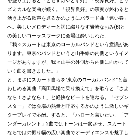
を盛り上げると「ともす灯やどす灯」「視界良好」とリ
ズミカルな楽曲が続く。「視界良好」の演奏が終わると
湧き上がる歓声を遮るかのようにバラード曲「遠い春」
へ。美しいメロディーと詞に織りなす岩崎なおみ(B)と
の美しいコーラスワークに会場は酔いしれた。
「我々スカートは東京のローカルバンドという意識があ
ります。東京のバンドというと山手線の内側というイメ
ージがありますが、我々山手の外側から内側に向かって
いく曲を書きました。」
と、まさにスカート自らを”東京のローカルバンド”と言
わしめる楽曲「高田馬場で乗り換えて」を歌うと「さよ
なら！さよなら！」と軽快なビートを連ねる。「セブン
スター」では会場の熱量と呼応するかのように激しいギ
タープレイで応酬。すると、「ハローと言いたい」「ア
ンダーカレント」2曲ではトーンは一変させ、スカート
ならではの振り幅の広い楽曲でオーディエンスを魅了し