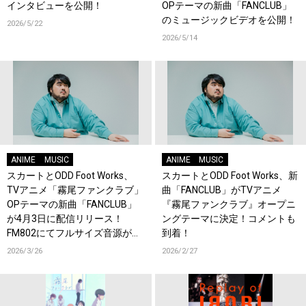
インタビューを公開！
OPテーマの新曲「FANCLUB」
のミュージックビデオを公開！
2026/5/22
2026/5/14
ANIME
MUSIC
ANIME
MUSIC
スカートとODD Foot Works、
スカートとODD Foot Works、新
TVアニメ「霧尾ファンクラブ」
曲「FANCLUB」がTVアニメ
OPテーマの新曲「FANCLUB」
『霧尾ファンクラブ』オープニ
が4月3日に配信リリース！
ングテーマに決定！コメントも
FM802にてフルサイズ音源が初
到着！
OA！
2026/3/26
2026/2/27