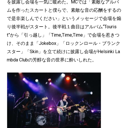
を披露し会場を一気に暖めた。MCでは「素敵なアルバ
ムを作ったスカートと僕らで、素敵な音の応酬をするの
で是非楽しんでください」というメッセージで会場を煽
り後半戦がスタート。後半戦１曲目はアルバム“Touris
t”から「引っ越し」「Time,Time,Time」で会場を惹きつ
け、そのまま「Jokebox」「ロックンロール・ブランク
スター」「Skin」を立て続けに披露し会場がHelsinki La
mbda Clubの芳醇な音の世界に酔いしれた。