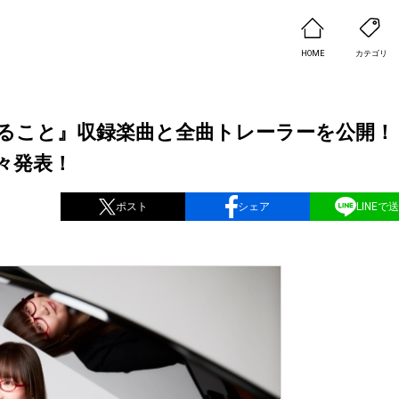
HOME
カテゴリ
えること』収録楽曲と全曲トレーラーを公開！
々発表！
ポスト
シェア
LINEで