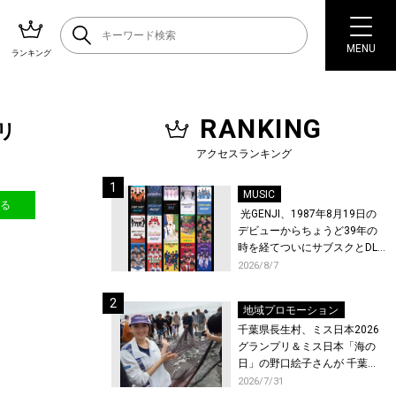
MENU
ランキング
RANKING
リ
アクセスランキング
MUSIC
送る
光GENJI、1987年8月19日の
デビューからちょうど39年の
時を経てついにサブスクとDL
配信が解禁！
2026/8/7
地域プロモーション
千葉県長生村、ミス日本2026
グランプリ＆ミス日本「海の
日」の野口絵子さんが 千葉県
唯一の村・長生村で地引網を
2026/7/31