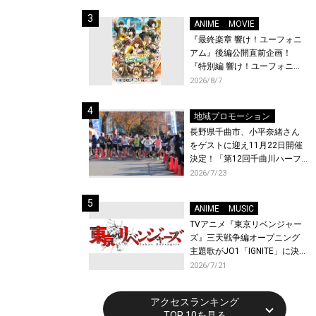
体験！
ANIME
MOVIE
『最終楽章 響け！ユーフォニ
アム』後編公開直前企画！
『特別編 響け！ユーフォニア
ム〜アンサンブルコンテス
2026/8/7
ト〜』と『最終楽章 響け！ユ
ーフォニアム』前編の一挙上
地域プロモーション
映が決定！
長野県千曲市、小平奈緒さん
をゲストに迎え11月22日開催
決定！「第12回千曲川ハーフ
マラソン」エントリー受付開
2026/7/23
始！
ANIME
MUSIC
TVアニメ『東京リベンジャー
ズ』三天戦争編オープニング
主題歌がJO1「IGNITE」に決
定！メンバー全員から喜びと
2026/7/21
作品への想いあふれるコメン
トが到着！9月に東京・大阪で
アクセスランキング
先行上映会を開催！
TOP 10を見る