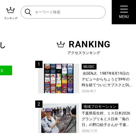
MENU
ランキング
RANKING
し
アクセスランキング
MUSIC
送る
光GENJI、1987年8月19日の
デビューからちょうど39年の
時を経てついにサブスクとDL
配信が解禁！
2026/8/7
地域プロモーション
千葉県長生村、ミス日本2026
グランプリ＆ミス日本「海の
日」の野口絵子さんが 千葉県
唯一の村・長生村で地引網を
2026/7/31