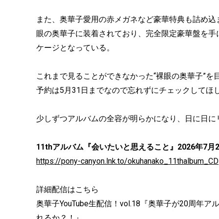
また、奥華子愛用の赤メガネなど豪華特典も詰め込
眼の奥華子に装着されており、完全限定豪華盤を手
ケージとなっている。
これまで見ることができなかった“裸眼の奥華子”を
予約は5月31日までなので忘れずにチェックしてほ
少しずつアルバムの全容が明らかになり、日に日に
11thアルバム『会いたいと思えること』2026年7月2
https://pony-canyon.lnk.to/okuhanako_11thalbum_CD
詳細配信はこちら
奥華子YouTube生配信！vol.18『奥華子が2
れるか？！』