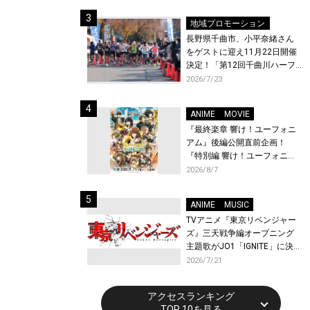
体験！
地域プロモーション
長野県千曲市、小平奈緒さん
をゲストに迎え11月22日開催
決定！「第12回千曲川ハーフ
マラソン」エントリー受付開
2026/7/23
始！
ANIME
MOVIE
『最終楽章 響け！ユーフォニ
アム』後編公開直前企画！
『特別編 響け！ユーフォニア
ム〜アンサンブルコンテス
2026/8/7
ト〜』と『最終楽章 響け！ユ
ーフォニアム』前編の一挙上
ANIME
MUSIC
映が決定！
TVアニメ『東京リベンジャー
ズ』三天戦争編オープニング
主題歌がJO1「IGNITE」に決
定！メンバー全員から喜びと
2026/7/21
作品への想いあふれるコメン
トが到着！9月に東京・大阪で
アクセスランキング
先行上映会を開催！
TOP 10を見る