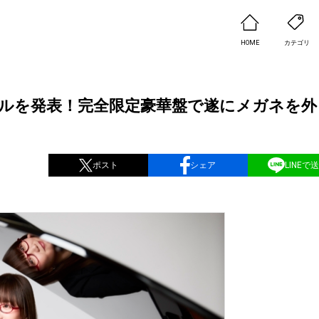
HOME
カテゴリ
トルを発表！完全限定豪華盤で遂にメガネを外
ポスト
シェア
LINEで