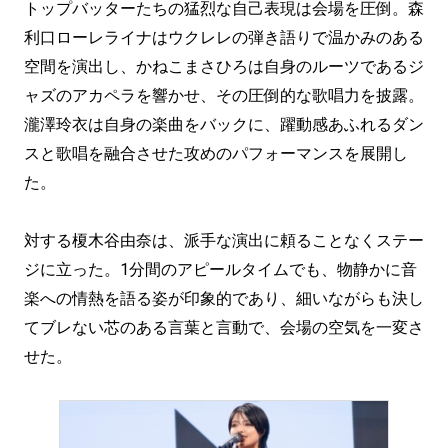
トップバッターたちの猛烈な自己表現は会場を圧倒。森
利口ローレライナはウクレレの弾き語りで温かみのある
空間を演出し、かねこまさひろは自身のルーツであるジ
ャズのアカペラを響かせ、その圧倒的な歌唱力を披露。
瀧澤玲衣は自身の楽曲をバックに、躍動感あふれるダン
スと歌唱を融合させた攻めのパフォーマンスを展開し
た。
対する榎木谷由奈は、派手な演出に頼ることなくステー
ジに立った。1分間のアピールタイムでも、物静かに音
楽への情熱を語る姿が印象的であり、細いながらも決し
てブレない芯のある言葉と言動で、会場の空気を一変さ
せた。