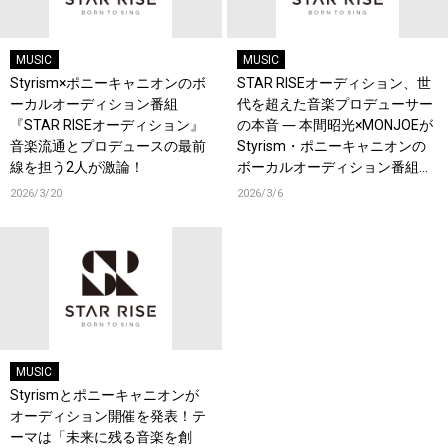
MUSIC
MUSIC
Styrism×ポニーキャニオンのボ
STAR RISEオーディション、世
ーカルオーディション番組
代を超えた音楽プロデューサー
『STAR RISEオーディション』
の本音 ― 本間昭光×MONJOEが
音楽流通とプロデュースの最前
Styrism・ポニーキャニオンの
線を担う2人が激論！
ボーカルオーディション番組で
音楽を広めることの難しさを語
2026/3/20
2026/3/6
る！
MUSIC
Styrismとポニーキャニオンが
オーディション開催を発表！テ
ーマは「未来に残る音楽を創