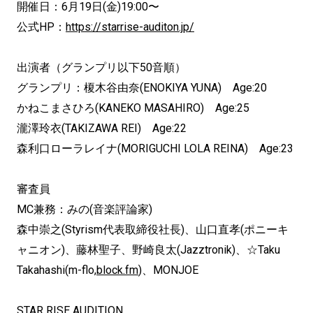
開催日：6月19日(金)19:00〜
公式HP：
https://starrise-auditon.jp/
出演者（グランプリ以下50音順）
グランプリ：榎木谷由奈(ENOKIYA YUNA) Age:20
かねこまさひろ(KANEKO MASAHIRO) Age:25
瀧澤玲衣(TAKIZAWA REI) Age:22
森利口ローラレイナ(MORIGUCHI LOLA REINA) Age:23
審査員
MC兼務：みの(音楽評論家)
森中崇之(Styrism代表取締役社長)、山口直孝(ポニーキ
ャニオン)、藤林聖子、野崎良太(Jazztronik)、☆Taku
Takahashi(m-flo,
block.fm
)、MONJOE
STAR RISE AUDITION