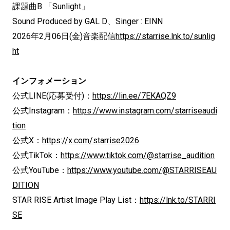
課題曲B 「Sunlight」
Sound Produced by GAL D、Singer : EINN
2026年2月06日(金)音楽配信
https://starrise.lnk.to/sunlig
ht
インフォメーション
公式LINE(応募受付)：
https://lin.ee/7EKAQZ9
公式Instagram：
https://www.instagram.com/starriseaudi
tion
公式X：
https://x.com/starrise2026
公式TikTok：
https://www.tiktok.com/@starrise_audition
公式YouTube：
https://www.youtube.com/@STARRISEAU
DITION
STAR RISE Artist Image Play List：
https://lnk.to/STARRI
SE