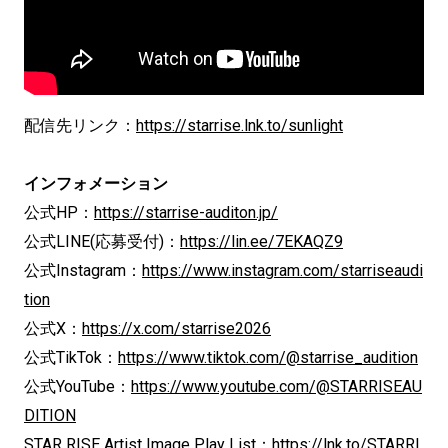
配信先リンク：
https://starrise.lnk.to/sunlight
インフォメーション
公式HP：
https://starrise-auditon.jp/
公式LINE(応募受付)：
https://lin.ee/7EKAQZ9
公式Instagram：
https://www.instagram.com/starriseaudi
tion
公式X：
https://x.com/starrise2026
公式TikTok：
https://www.tiktok.com/@starrise_audition
公式YouTube：
https://www.youtube.com/@STARRISEAU
DITION
STAR RISE Artist Image Play List：
https://lnk.to/STARRI