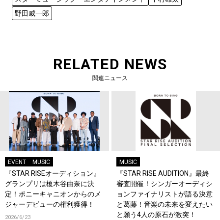
野田威一郎
RELATED NEWS
関連ニュース
EVENT
MUSIC
MUSIC
『STAR RISEオーディション』
『STAR RISE AUDITION』最終
グランプリは榎木谷由奈に決
審査開催！シンガーオーディシ
定！ポニーキャニオンからのメ
ョンファイナリストが語る決意
ジャーデビューの権利獲得！
と葛藤！音楽の未来を変えたい
と願う4人の原石が激突！
2026/6/23