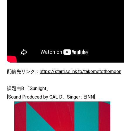
配信先リンク：
https://starrise.lnk.to/takemetothemoon
課題曲B 「Sunlight」
[Sound Produced by GAL D、Singer : EINN]