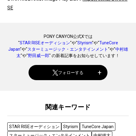
SE
PONY CANYON公式Xでは
"
STAR RISEオーディション
"や"
Styrism
"や"
TuneCore
Japan
"や"
スターミュージック・エンタテインメント
"や"
中村雄
太
"や"
野田威一郎
" の新着記事をお知らせしています！
フォローする
関連キーワード
STAR RISEオーディション
Styrism
TuneCore Japan
スターミュージック・エンタテインメント
中村雄太