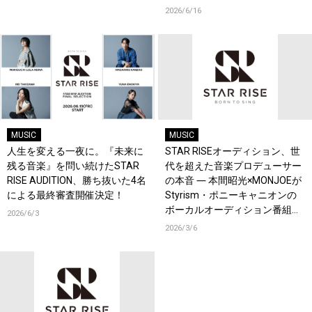
2026/6/16
MUSIC
MUSIC
人生を変える一夜に。『未来に
STAR RISEオーディション、世
残る音楽』を問い続けたSTAR
代を超えた音楽プロデューサー
RISE AUDITION、勝ち抜いた4名
の本音 ― 本間昭光×MONJOEが
による最終審査開催決定！
Styrism・ポニーキャニオンの
ボーカルオーディション番組で
2026/6/3
音楽を広めることの難しさを語
2026/3/6
る！