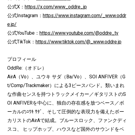
公式X：
https://x.com/www_oddre_jp
公式Instagram：
https://www.instagram.com/_www.oddr
e.jp/
公式YouTube：
https://www.youtube.com/@oddre_tv
公式TikTok：
https://www.tiktok.com/@_www.oddre.jp
プロフィール
OddRe:（オドレ）
AirA（Vo）、ユウキ サダ（Ba/Vo）、SOI ANFIVER（G
t/Comp/Trackmaker）による3ピースバンド。類いまれ
な作曲センスを持つトラックメイカー／ギタリストのS
OI ANFIVERを中心に、独自の存在感を放つベース／ボ
ーカルのﾕｳｷ ｻﾀﾞ、そして圧倒的な表現力を備えたボー
カリストのAirAで結成。ブルースロック、ファンクディ
スコ、 ヒップホップ、ハウスなど国外のサウンドをベ