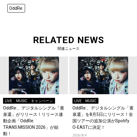
OddRe:
RELATED NEWS
関連ニュース
LIVE
MUSIC
キャンペーン
LIVE
MUSIC
OddRe:、デジタルシングル「黄
OddRe:、デジタルシングル「黄
泉還」がリリース！リリース連
泉還」を8月5日にリリース！全
動企画「OddRe:
国ツアーの追加公演がSpotify
TRANS:MISSION 2026」が始
O-EASTに決定！
動！
2026/8/4