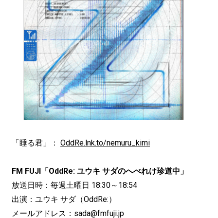
「睡る君」：
OddRe.lnk.to/nemuru_kimi
FM FUJI「OddRe: ユウキ サダのへべれけ珍道中」
放送日時：毎週土曜日 18:30～18:54
出演：ユウキ サダ（OddRe:）
メールアドレス：sada@fmfuji.jp