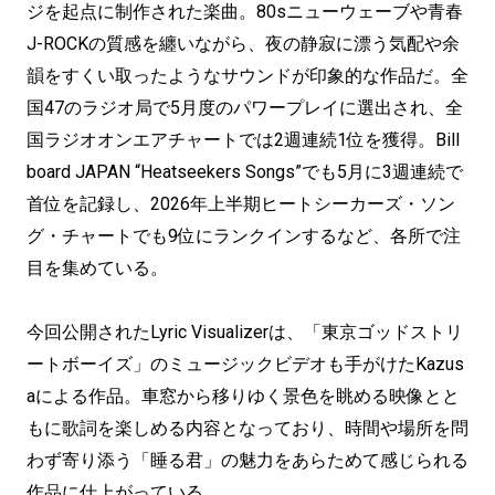
ジを起点に制作された楽曲。80sニューウェーブや青春
J-ROCKの質感を纏いながら、夜の静寂に漂う気配や余
韻をすくい取ったようなサウンドが印象的な作品だ。全
国47のラジオ局で5月度のパワープレイに選出され、全
国ラジオオンエアチャートでは2週連続1位を獲得。Bill
board JAPAN “Heatseekers Songs”でも5月に3週連続で
首位を記録し、2026年上半期ヒートシーカーズ・ソン
グ・チャートでも9位にランクインするなど、各所で注
目を集めている。
今回公開されたLyric Visualizerは、「東京ゴッドストリ
ートボーイズ」のミュージックビデオも手がけたKazus
aによる作品。車窓から移りゆく景色を眺める映像とと
もに歌詞を楽しめる内容となっており、時間や場所を問
わず寄り添う「睡る君」の魅力をあらためて感じられる
作品に仕上がっている。