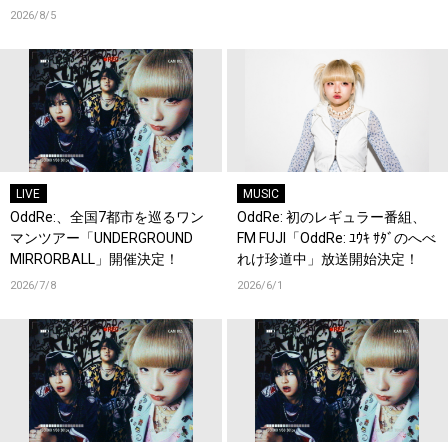
2026/8/5
LIVE
MUSIC
OddRe:、全国7都市を巡るワン
OddRe: 初のレギュラー番組、
マンツアー「UNDERGROUND
FM FUJI「OddRe: ﾕｳｷ ｻﾀﾞのへべ
MIRRORBALL」開催決定！
れけ珍道中」放送開始決定！
2026/7/8
2026/6/1