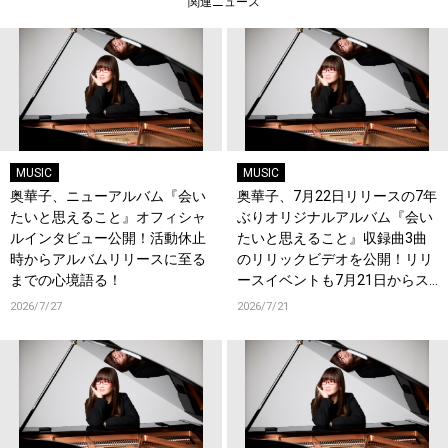
関連ニュース
MUSIC
MUSIC
奥華子、ニューアルバム『会い
奥華子、7月22日リリースの7年
たいと思えること』オフィシャ
ぶりオリジナルアルバム『会い
ルインタビュー公開！活動休止
たいと思えること』収録曲3曲
時からアルバムリリースに至る
のリリックビデオを公開！リリ
までの心境語る！
ースイベントも7月21日からス
タート！
2026/7/27
2026/7/21