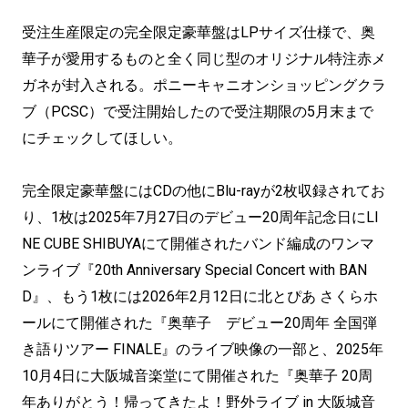
受注生産限定の完全限定豪華盤はLPサイズ仕様で、奥
華子が愛用するものと全く同じ型のオリジナル特注赤メ
ガネが封入される。ポニーキャニオンショッピングクラ
ブ（PCSC）で受注開始したので受注期限の5月末まで
にチェックしてほしい。
完全限定豪華盤にはCDの他にBlu-rayが2枚収録されてお
り、1枚は2025年7月27日のデビュー20周年記念日にLI
NE CUBE SHIBUYAにて開催されたバンド編成のワンマ
ンライブ『20th Anniversary Special Concert with BAN
D』、もう1枚には2026年2月12日に北とぴあ さくらホ
ールにて開催された『奥華子 デビュー20周年 全国弾
き語りツアー FINALE』のライブ映像の一部と、2025年
10月4日に大阪城音楽堂にて開催された『奥華子 20周
年ありがとう！帰ってきたよ！野外ライブ in 大阪城音