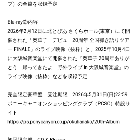
ブ）の全篇を収録予定
Blu-ray②内容
2026年2月12日に北とぴあ さくらホール(東京）にて開
催された「奥華子 デビュー20周年 全国弾き語りツア
ー FINALE」のライブ映像（抜粋）と、2025年10月4日
に大阪城音楽堂にて開催された『奥華子 20周年ありが
とう！帰ってきたよ！野外ライブ in 大阪城音楽堂』の
ライブ映像（抜粋）などを収録予定
完全限定豪華盤 受注期限：2026年5月31日(日)23:59
ポニーキャニオンショッピングクラブ（PCSC）特設サ
イト
https://ps.ponycanyon.co.jp/okuhanako/20th-Album
初回限定盤：CD & Blu-ray