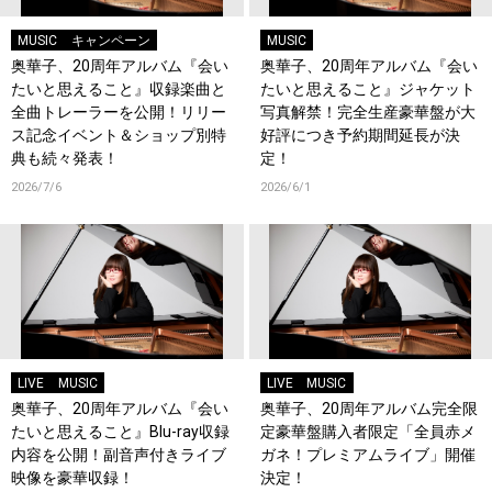
MUSIC
キャンペーン
MUSIC
奥華子、20周年アルバム『会い
奥華子、20周年アルバム『会い
たいと思えること』収録楽曲と
たいと思えること』ジャケット
全曲トレーラーを公開！リリー
写真解禁！完全生産豪華盤が大
ス記念イベント＆ショップ別特
好評につき予約期間延長が決
典も続々発表！
定！
2026/7/6
2026/6/1
LIVE
MUSIC
LIVE
MUSIC
奥華子、20周年アルバム『会い
奥華子、20周年アルバム完全限
たいと思えること』Blu-ray収録
定豪華盤購入者限定「全員赤メ
内容を公開！副音声付きライブ
ガネ！プレミアムライブ」開催
映像を豪華収録！
決定！