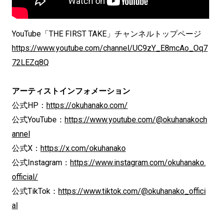
YouTube「THE FIRST TAKE」チャンネルトップページ
https://www.youtube.com/channel/UC9zY_E8mcAo_Oq7
72LEZq8Q
アーティストインフォメーション
公式HP：
https://okuhanako.com/
公式YouTube：
https://www.youtube.com/@okuhanakoch
annel
公式X：
https://x.com/okuhanako
公式Instagram：
https://www.instagram.com/okuhanako.
official/
公式TikTok：
https://www.tiktok.com/@okuhanako_offici
al