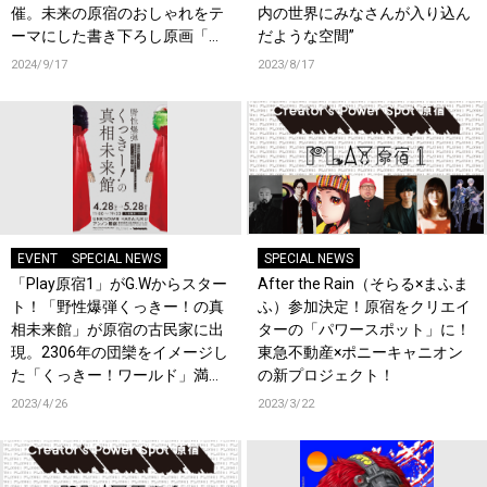
催。未来の原宿のおしゃれをテ
内の世界にみなさんが入り込ん
ーマにした書き下ろし原画「原
だような空間”
宿パワースポットガール」の常
2024/9/17
2023/8/17
設展示も決定。
EVENT
SPECIAL NEWS
SPECIAL NEWS
「Play原宿1」がG.Wからスター
After the Rain（そらる×まふま
ト！「野性爆弾くっきー！の真
ふ）参加決定！原宿をクリエイ
相未来館」が原宿の古民家に出
ターの「パワースポット」に！
現。2306年の団欒をイメージし
東急不動産×ポニーキャニオン
た「くっきー！ワールド」満
の新プロジェクト！
載、入場無料のアート展
2023/4/26
2023/3/22