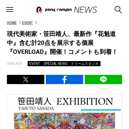
HOME
EVENT
現代美術家・笹田靖人、最新作『花魁道
中』含む計20点を展示する個展
『OVERLOAD』開催！コメントも到着！
EVENT
SPECIAL NEWS
ドリームスタジオ
2026/3/23