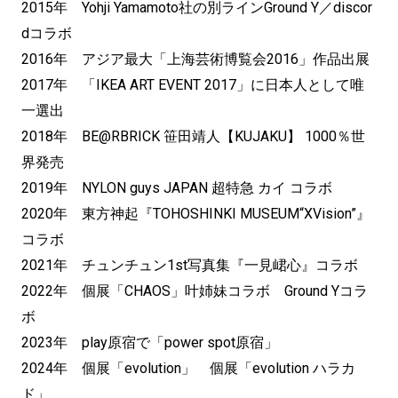
2015年 Yohji Yamamoto社の別ラインGround Y／discor
dコラボ
2016年 アジア最大「上海芸術博覧会2016」作品出展
2017年 「IKEA ART EVENT 2017」に日本人として唯
一選出
2018年 BE@RBRICK 笹田靖人【KUJAKU】 1000％世
界発売
2019年 NYLON guys JAPAN 超特急 カイ コラボ
2020年 東方神起『TOHOSHINKI MUSEUM“XVision”』
コラボ
2021年 チュンチュン1st写真集『一見峮心』コラボ
2022年 個展「CHAOS」叶姉妹コラボ Ground Yコラ
ボ
2023年 play原宿で「power spot原宿」
2024年 個展「evolution」 個展「evolution ハラカ
ド」