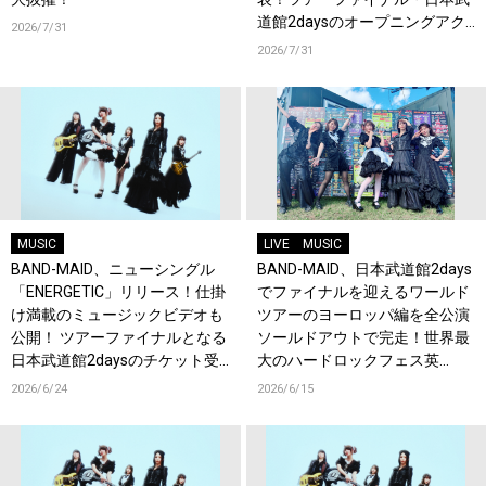
道館2daysのオープニングアク
2026/7/31
トにNEK!が決定！
2026/7/31
MUSIC
LIVE
MUSIC
BAND-MAID、ニューシングル
BAND-MAID、日本武道館2days
「ENERGETIC」リリース！仕掛
でファイナルを迎えるワールド
け満載のミュージックビデオも
ツアーのヨーロッパ編を全公演
公開！ ツアーファイナルとなる
ソールドアウトで完走！世界最
日本武道館2daysのチケット受
大のハードロックフェス英
付もスタート！
『Download Festival』でも熱
2026/6/24
2026/6/15
狂！