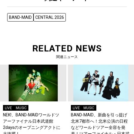
BAND-MAID
CENTRAL 2026
RELATED NEWS
関連ニュース
LIVE
MUSIC
LIVE
MUSIC
NEK!、BAND-MAIDワールドツ
BAND-MAID、新曲を引っ提げ
アーファイナル日本武道館
北米7都市へ！北米公演の日程
2daysのオープニングアクトに
などワールドツアー全容を発
大抜擢！
表！ツアーファイナル・日本武