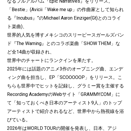
なるフルアルバム『Epic Narratives』をリリース。
「Bestie」(Avicii「Wake me up」の作曲家として知られ
る『Incubus』”のMichael Aaron Einziger(Gt)とのコライ
ト楽曲)、
世界的人気を博すメキシコのスリーピースガールズバン
ド『The Warning』とのコラボ楽曲「SHOW THEM」な
ど全14曲が収録され、
世界中のチャートにランクインを果たす。
2025年には話題のアニメ3作のオープニング曲、エンデ
ィング曲を担当し、EP「SCOOOOOP」をリリース。こ
ちらも世界中でヒットを記録し、グラミー賞を主催する
Recording AcademyのWebサイト「GRAMMY.COM」に
て「知っておくべき日本のアーティスト9人」のトップ
アーティストで紹介されるなど、世界中から熱視線を浴
びている。
2026年はWORLD TOURの開催を発表し、日本、アジ