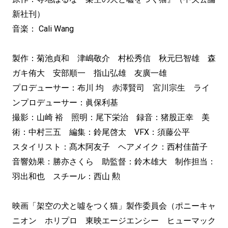
新社刊）
音楽： Cali Wang
製作：菊池貞和 津嶋敬介 村松秀信 秋元巳智雄 森
ガキ侑大 安部順一 指山弘雄 友廣一雄
プロデューサー：布川 均 赤澤賢司 宮川宗生 ライ
ンプロデューサー：眞保利基
撮影：山崎 裕 照明：尾下栄治 録音：猪股正幸 美
術：中村三五 編集：鈴尾啓太 VFX：須藤公平
スタイリスト：髙木阿友子 ヘアメイク：西村佳苗子
音響効果：勝亦さくら 助監督：鈴木雄大 制作担当：
羽出和也 スチール：西山 勲
映画「架空の犬と噓をつく猫」製作委員会（ポニーキャ
ニオン ホリプロ 東映エージエンシー ヒューマック