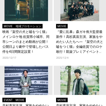
MOVIE
地域プロモーション
MOVIE
映画『架空の犬と噓をつく猫』
『愛に乱暴』森ガキ侑大監督最
メインロケ地 佐賀県小城市、同
新作！高杉真宙主演、家族をや
市シーンのまとめ動画が公開！
めたい人たちへ― 『架空の犬と
公開日より劇中で登場したバス
嘘をつく猫』全編佐賀でのロケ
停を4日間限定設置！
敢行！凱旋プレミアイベントの
実施も決定！佐賀でしか撮れな
2025/12/17
2025/12/4
いメイキング画像解禁！
EVENT
MOVIE
MOVIE
高杉真宙主演、家族をやめたい
高杉真宙主演、家族をやめたい