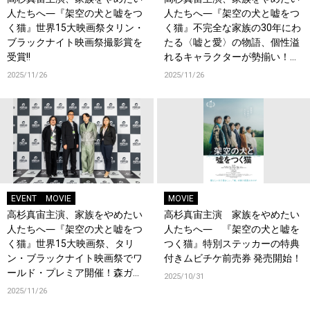
人たちへ―『架空の犬と嘘をつ
人たちへ―『架空の犬と嘘をつ
く猫』世界15大映画祭タリン・
く猫』不完全な家族の30年にわ
ブラックナイト映画祭撮影賞を
たる〈嘘と愛〉の物語、個性溢
受賞!!
れるキャラクターが勢揃い！羽
猫家の嘘を紐解く相関図が解
2025/11/26
2025/11/26
禁！完成披露舞台挨拶付き上映
会も決定！
EVENT
MOVIE
MOVIE
高杉真宙主演、家族をやめたい
高杉真宙主演 家族をやめたい
人たちへ―『架空の犬と嘘をつ
人たちへ― 『架空の犬と嘘を
く猫』世界15大映画祭、タリ
つく猫』特別ステッカーの特典
ン・ブラックナイト映画祭でワ
付きムビチケ前売券 発売開始！
ールド・プレミア開催！森ガキ
2025/10/31
侑大監督登壇！現地の映画人た
2025/11/26
ちから絶賛の嵐！