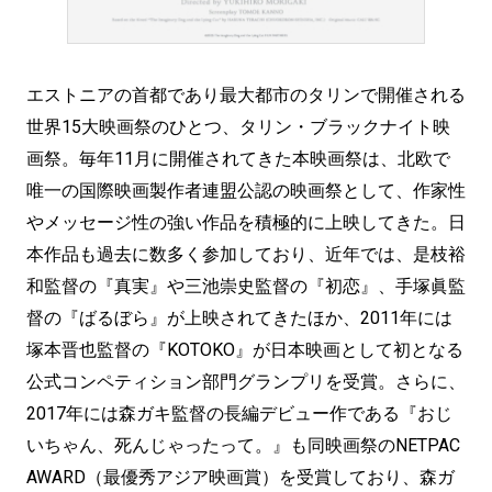
エストニアの首都であり最大都市のタリンで開催される
世界15大映画祭のひとつ、タリン・ブラックナイト映
画祭。毎年11月に開催されてきた本映画祭は、北欧で
唯一の国際映画製作者連盟公認の映画祭として、作家性
やメッセージ性の強い作品を積極的に上映してきた。日
本作品も過去に数多く参加しており、近年では、是枝裕
和監督の『真実』や三池崇史監督の『初恋』、手塚眞監
督の『ばるぼら』が上映されてきたほか、2011年には
塚本晋也監督の『KOTOKO』が日本映画として初となる
公式コンペティション部門グランプリを受賞。さらに、
2017年には森ガキ監督の長編デビュー作である『おじ
いちゃん、死んじゃったって。』も同映画祭のNETPAC
AWARD（最優秀アジア映画賞）を受賞しており、森ガ