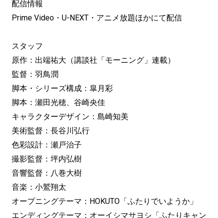
配信情報
Prime Video・U-NEXT・アニメ放題ほかにて配信
スタッフ
原作：出端祐大（講談社「モーニング」連載）
監督：羽鳥潤
脚本・シリーズ構成：皐月彩
脚本：瀬田光穂、谷崎央佳
キャラクターデザイン：島崎知美
美術監督：長谷川弘行
色彩設計：瀬戸治子
撮影監督：坪内弘樹
音響監督：八巻大樹
音楽：小鷲翔太
オープニングテーマ：HOKUTO「ふたりでいようか」
エンディングテーマ：オーイシマサヨシ「ふたりキャン