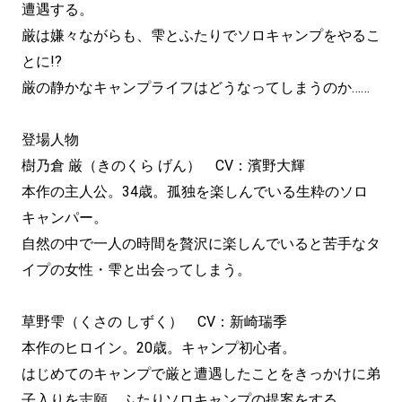
遭遇する。
厳は嫌々ながらも、雫とふたりでソロキャンプをやるこ
とに!?
厳の静かなキャンプライフはどうなってしまうのか……
登場人物
樹乃倉 厳（きのくら げん） CV：濱野大輝
本作の主人公。34歳。孤独を楽しんでいる生粋のソロ
キャンパー。
自然の中で一人の時間を贅沢に楽しんでいると苦手なタ
イプの女性・雫と出会ってしまう。
草野雫（くさの しずく） CV：新崎瑞季
本作のヒロイン。20歳。キャンプ初心者。
はじめてのキャンプで厳と遭遇したことをきっかけに弟
子入りを志願。ふたりソロキャンプの提案をする。