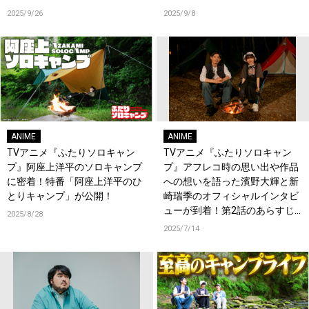
2025/9/26
2025/9/8
ANIME
ANIME
TVアニメ『ふたりソロキャン
TVアニメ『ふたりソロキャン
プ』阿座上洋平のソロキャンプ
プ』アフレコ時の思い出や作品
に密着！特番「阿座上洋平のひ
への想いを語った濱野大輝と新
とりキャンプ」が公開！
崎瑞季のオフィシャルインタビ
ューが到着！第2話のあらすじ
2025/8/28
＆先行カットも公開！
2025/7/14