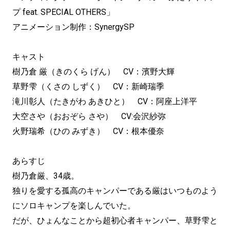
プ feat. SPECIAL OTHERS」
アニメーション制作：SynergySP
キャスト
樹乃倉 厳（きのくら げん） CV：濱野大輝
草野雫（くさの しずく） CV：新崎瑞季
滝川彰人（たきがわ あきひと） CV：阿座上洋平
大空さや（おおぞら さや） CV:会沢紗弥
火野瑞希（ひの みずき） CV：根本優奈
あらすじ
樹乃倉厳、34歳。
独りを愛する孤高のキャンパーである厳はいつものよう
にソロキャンプを楽しんでいた。
だが、ひょんなことから超初心者キャンパー、草野雫と