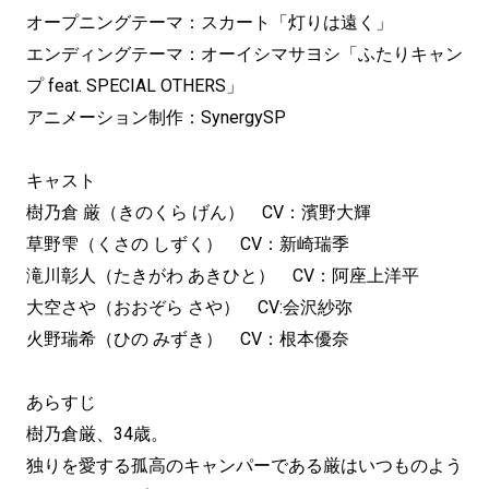
オープニングテーマ：スカート「灯りは遠く」
エンディングテーマ：オーイシマサヨシ「ふたりキャン
プ feat. SPECIAL OTHERS」
アニメーション制作：SynergySP
キャスト
樹乃倉 厳（きのくら げん） CV：濱野大輝
草野雫（くさの しずく） CV：新崎瑞季
滝川彰人（たきがわ あきひと） CV：阿座上洋平
大空さや（おおぞら さや） CV:会沢紗弥
火野瑞希（ひの みずき） CV：根本優奈
あらすじ
樹乃倉厳、34歳。
独りを愛する孤高のキャンパーである厳はいつものよう