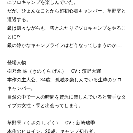
にソロキャンプを楽しんでいた。
だが、ひょんなことから超初心者キャンパー、草野雫と
遭遇する。
厳は嫌々ながらも、雫とふたりでソロキャンプをやるこ
とに!?
厳の静かなキャンプライフはどうなってしまうのか……
登場人物
樹乃倉 厳（きのくら げん） CV：濱野大輝
本作の主人公。34歳。孤独を楽しんでいる生粋のソロ
キャンパー。
自然の中で一人の時間を贅沢に楽しんでいると苦手なタ
イプの女性・雫と出会ってしまう。
草野雫（くさの しずく） CV：新崎瑞季
本作のヒロイン。20歳。キャンプ初心者。