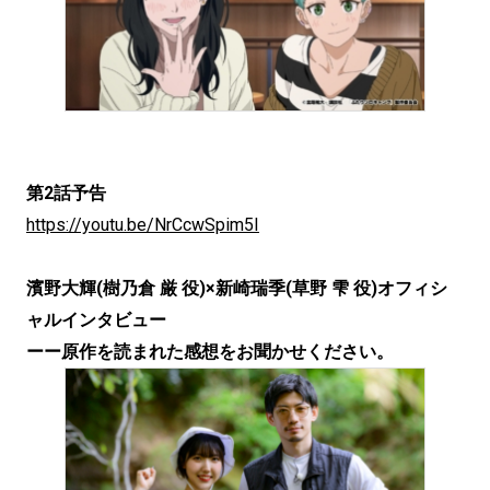
第2話予告
https://youtu.be/NrCcwSpim5I
濱野大輝(樹乃倉 厳 役)×新崎瑞季(草野 雫 役)オフィシ
ャルインタビュー
ーー原作を読まれた感想をお聞かせください。