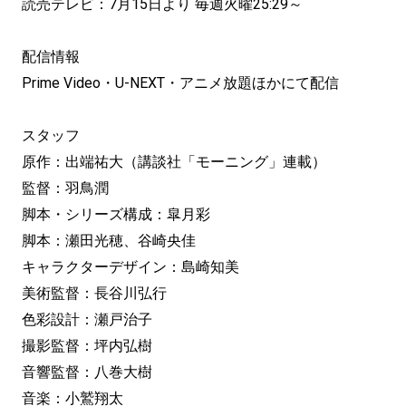
読売テレビ：7月15日より 毎週火曜25:29～
配信情報
Prime Video・U-NEXT・アニメ放題ほかにて配信
スタッフ
原作：出端祐大（講談社「モーニング」連載）
監督：羽鳥潤
脚本・シリーズ構成：皐月彩
脚本：瀬田光穂、谷崎央佳
キャラクターデザイン：島崎知美
美術監督：長谷川弘行
色彩設計：瀬戸治子
撮影監督：坪内弘樹
音響監督：八巻大樹
音楽：小鷲翔太