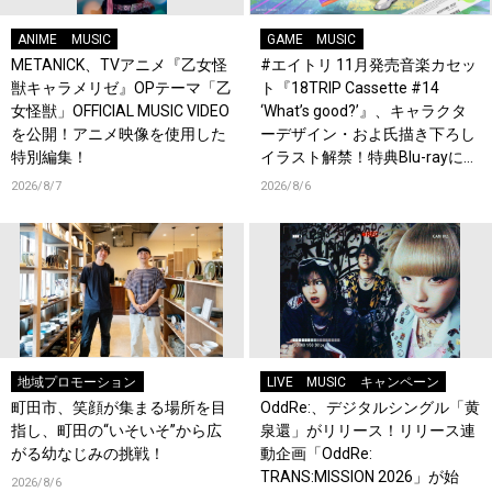
ANIME
MUSIC
GAME
MUSIC
METANICK、TVアニメ『乙女怪
#エイトリ 11月発売音楽カセッ
獣キャラメリゼ』OPテーマ「乙
ト『18TRIP Cassette #14
女怪獣」OFFICIAL MUSIC VIDEO
‘What’s good?’』、キャラクタ
を公開！アニメ映像を使用した
ーデザイン・およ氏描き下ろし
特別編集！
イラスト解禁！特典Blu-rayには
『HAMAツアーズ全体会議』が
2026/8/7
2026/8/6
収録！
地域プロモーション
LIVE
MUSIC
キャンペーン
町田市、笑顔が集まる場所を目
OddRe:、デジタルシングル「黄
指し、町田の“いそいそ”から広
泉還」がリリース！リリース連
がる幼なじみの挑戦！
動企画「OddRe:
TRANS:MISSION 2026」が始
2026/8/6