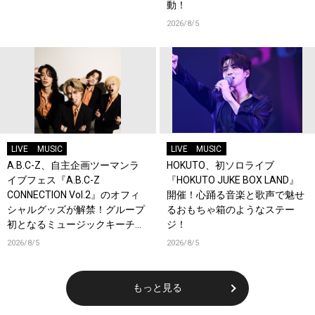
動！
2026/8/5
LIVE
MUSIC
LIVE
MUSIC
A.B.C-Z、自主企画ツーマンラ
HOKUTO、初ソロライブ
イブフェス『A.B.C-Z
『HOKUTO JUKE BOX LAND』
CONNECTION Vol.2』のオフィ
開催！心踊る音楽と歌声で魅せ
シャルグッズが解禁！グループ
るおもちゃ箱のようなステー
初となるミュージックキーチェ
ジ！
ーンが登場！
2026/8/5
2026/8/5
もっと見る