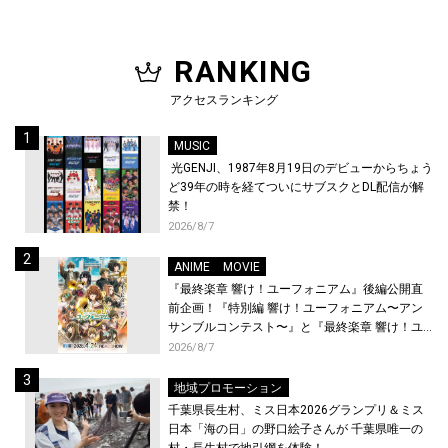
RANKING
アクセスランキング
MUSIC
光GENJI、1987年8月19日のデビューからちょう
ど39年の時を経てついにサブスクとDL配信が解
禁！
2026/8/7
ANIME
MOVIE
『最終楽章 響け！ユーフォニアム』後編公開直
前企画！『特別編 響け！ユーフォニアム〜アン
サンブルコンテスト〜』と『最終楽章 響け！ユ
ーフォニアム』前編の一挙上映が決定！
2026/8/7
地域プロモーション
千葉県長生村、ミス日本2026グランプリ＆ミス
日本「海の日」の野口絵子さんが 千葉県唯一の
村・長生村で地引網を体験！