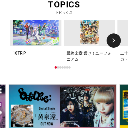
TOPICS
トピックス
18TRIP
最終楽章 響け！ユーフォ
二十
ニアム
カ・