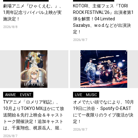
劇場アニメ『ひゃくえむ。』、
KOTORI、主催フェス『TORI
1周年記念リバイバル上映が実
ROCK FESTIVAL’26』出演者第1
施決定！
弾を解禁！04 Limited
Sazabys、w.o.d.などが出演決
2026/8/8
定！
2026/8/7
ANIME
EVENT
LIVE
MUSIC
TVアニメ「ロメリア戦記」、
オメでたい頭でなにより、10月
10月よりTOKYO MXほかにて放
19日に渋谷・ Spotify O-EAST
送開始＆先行上映会＆キャスト
にて一夜限りのライブ復活が決
トーク開催決定！追加キャスト
定！
は、千葉翔也、梶原岳人、堀江
2026/8/7
瞬、綿貫竜之介！PV第1弾公
2026/8/7