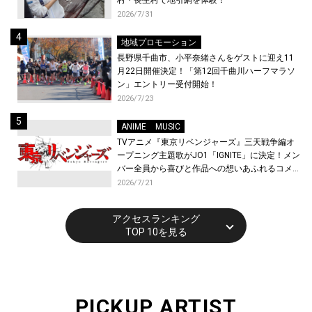
2026/7/31
地域プロモーション
長野県千曲市、小平奈緒さんをゲストに迎え11
月22日開催決定！「第12回千曲川ハーフマラソ
ン」エントリー受付開始！
2026/7/23
ANIME
MUSIC
TVアニメ『東京リベンジャーズ』三天戦争編オ
ープニング主題歌がJO1「IGNITE」に決定！メン
バー全員から喜びと作品への想いあふれるコメン
トが到着！9月に東京・大阪で先行上映会を開
2026/7/21
催！
アクセスランキング
TOP 10を見る
PICKUP ARTIST