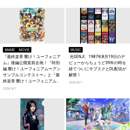
開！キャストもコメント到着！
ANIME
MOVIE
MUSIC
『最終楽章 響け！ユーフォニア
光GENJI、1987年8月19日のデ
ム』後編公開直前企画！『特別
ビューからちょうど39年の時を
編 響け！ユーフォニアム〜アン
経てついにサブスクとDL配信が
サンブルコンテスト〜』と『最
解禁！
終楽章 響け！ユーフォニアム』
2026/8/7
前編の一挙上映が決定！
2026/8/7