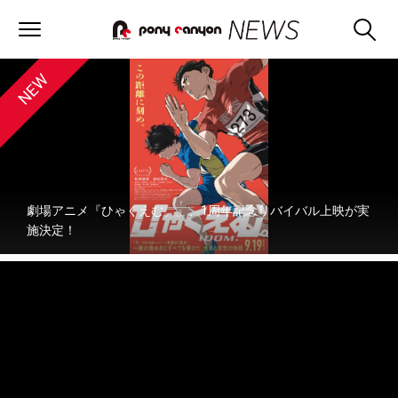
劇場アニメ『ひゃくえむ。』、1周年記念リバイバル上映が実
施決定！