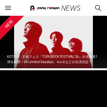
KOTORI、主催フェス『TORI ROCK FESTIVAL’26』出演者第1
弾を解禁！04 Limited Sazabys、w.o.d.などが出演決定！