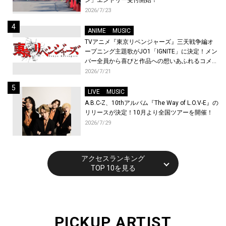
2026/7/23
ANIME
MUSIC
TVアニメ『東京リベンジャーズ』三天戦争編オ
ープニング主題歌がJO1「IGNITE」に決定！メン
バー全員から喜びと作品への想いあふれるコメン
トが到着！9月に東京・大阪で先行上映会を開
2026/7/21
催！
LIVE
MUSIC
A.B.C-Z、10thアルバム『The Way of L.O.V-E』の
リリースが決定！10月より全国ツアーを開催！
2026/7/29
アクセスランキング
TOP 10を見る
PICKUP ARTIST