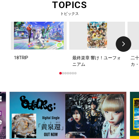
TOPICS
トピックス
18TRIP
最終楽章 響け！ユーフォ
二十
ニアム
カ・