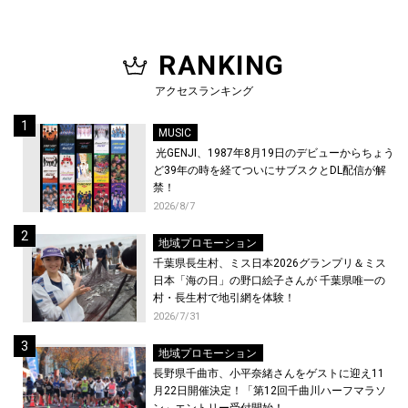
RANKING
アクセスランキング
MUSIC
光GENJI、1987年8月19日のデビューからちょう
ど39年の時を経てついにサブスクとDL配信が解
禁！
2026/8/7
地域プロモーション
千葉県長生村、ミス日本2026グランプリ＆ミス
日本「海の日」の野口絵子さんが 千葉県唯一の
村・長生村で地引網を体験！
2026/7/31
地域プロモーション
長野県千曲市、小平奈緒さんをゲストに迎え11
月22日開催決定！「第12回千曲川ハーフマラソ
ン」エントリー受付開始！