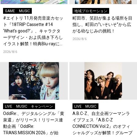
GAME
MUSIC
地域プロモーション
#エイトリ 11月発売音楽カセッ
町田市、笑顔が集まる場所を目
ト『18TRIP Cassette #14
指し、町田の“いそいそ”から広
‘What’s good?’』、キャラクタ
がる幼なじみの挑戦！
ーデザイン・およ氏描き下ろし
2026/8/6
イラスト解禁！特典Blu-rayには
『HAMAツアーズ全体会議』が
2026/8/6
収録！
LIVE
MUSIC
キャンペーン
LIVE
MUSIC
OddRe:、デジタルシングル「黄
A.B.C-Z、自主企画ツーマンラ
泉還」がリリース！リリース連
イブフェス『A.B.C-Z
動企画「OddRe:
CONNECTION Vol.2』のオフィ
TRANS:MISSION 2026」が始
シャルグッズが解禁！グループ