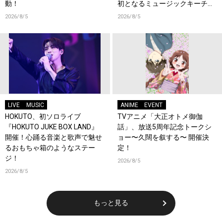
動！
初となるミュージックキーチェ
ーンが登場！
2026/8/5
2026/8/5
LIVE
MUSIC
ANIME
EVENT
HOKUTO、初ソロライブ
TVアニメ「大正オトメ御伽
『HOKUTO JUKE BOX LAND』
話」、放送5周年記念トークシ
開催！心踊る音楽と歌声で魅せ
ョー〜久闊を叙する〜 開催決
るおもちゃ箱のようなステー
定！
ジ！
2026/8/5
2026/8/5
もっと見る