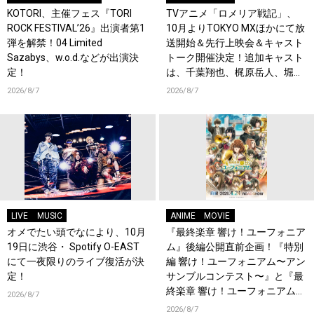
KOTORI、主催フェス『TORI
TVアニメ「ロメリア戦記」、
ROCK FESTIVAL’26』出演者第1
10月よりTOKYO MXほかにて放
弾を解禁！04 Limited
送開始＆先行上映会＆キャスト
Sazabys、w.o.d.などが出演決
トーク開催決定！追加キャスト
定！
は、千葉翔也、梶原岳人、堀江
瞬、綿貫竜之介！PV第1弾公
2026/8/7
2026/8/7
開！キャストもコメント到着！
LIVE
MUSIC
ANIME
MOVIE
オメでたい頭でなにより、10月
『最終楽章 響け！ユーフォニア
19日に渋谷・ Spotify O-EAST
ム』後編公開直前企画！『特別
にて一夜限りのライブ復活が決
編 響け！ユーフォニアム〜アン
定！
サンブルコンテスト〜』と『最
終楽章 響け！ユーフォニアム』
2026/8/7
前編の一挙上映が決定！
2026/8/7