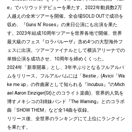
e』でハリウッドデビューを果たす。2022年動員数2万
人越えの全米ツアーを開催。全会場SOLD OUTで成功を
収め、『Guns Nʼ Roses』の来日公演にも出演を果た
す。2023年結成10周年ツアーを世界各地で開催、世界
最大級のフェス『ロラパルーザ』含め4つの大型海外フ
ェスに出演。ツアーファイナルとして横浜アリーナでの
単独公演を成功させ、10周年を締めくくった。
2024年「新章開幕」とし、3年半ぶりとなるフルアルバ
ムをリリース。フルアルバムには「Bestie」(Avicii「Wa
ke me up」の作曲家として知られる『Incubus』”のMich
ael Aaron Einziger(Gt)とのコライト楽曲)、世界的人気を
博すメキシコの3姉妹バンド『The Warning』とのコラボ
曲「SHOW THEM」など全14曲を収録。
リリース後、全世界のランキングにて上位にランクイン
を果たす。