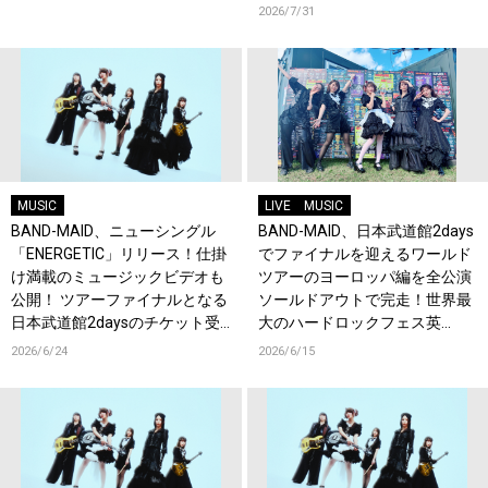
トにNEK!が決定！
2026/7/31
MUSIC
LIVE
MUSIC
BAND-MAID、ニューシングル
BAND-MAID、日本武道館2days
「ENERGETIC」リリース！仕掛
でファイナルを迎えるワールド
け満載のミュージックビデオも
ツアーのヨーロッパ編を全公演
公開！ ツアーファイナルとなる
ソールドアウトで完走！世界最
日本武道館2daysのチケット受
大のハードロックフェス英
付もスタート！
『Download Festival』でも熱
2026/6/24
2026/6/15
狂！