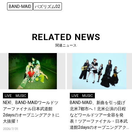
BAND-MAID
バズリズム02
RELATED NEWS
関連ニュース
LIVE
MUSIC
LIVE
MUSIC
NEK!、BAND-MAIDワールドツ
BAND-MAID、新曲を引っ提げ
アーファイナル日本武道館
北米7都市へ！北米公演の日程
2daysのオープニングアクトに
などワールドツアー全容を発
大抜擢！
表！ツアーファイナル・日本武
道館2daysのオープニングアク
2026/7/31