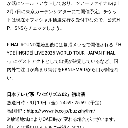
が既にソールドアウトしており、ツアーファイナルは1
2月7日に東京ガーデンシアターにて開催予定。チケッ
トは現在オフィシャル抽選先行を受付中なので、公式H
P、SNSをチェックしよう。
FINAL ROUND開始直後には幕張メッセで開催される『H
YDE [INSIDE] LIVE 2025 WORLD TOUR -JAPAN FINAL
-』にゲストアクトとして出演が決定しているなど、国
内外で注目が高まり続けるBAND-MAIDから目が離せな
い。
日本テレビ系『バズリズム02』初出演
放送日時：9月19日（金）24:59~25:59（予定）
番組HP：
https://www.ntv.co.jp/buzzrhythm/
※放送地域によりOA日時が 変わる場合がございます。
詳しくは番組サイトをご確認ください。