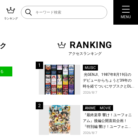
MENU
ランキング
RANKING
ック
アクセスランキング
MUSIC
送る
光GENJI、1987年8月19日の
デビューからちょうど39年の
時を経てついにサブスクとDL
配信が解禁！
2026/8/7
ANIME
MOVIE
『最終楽章 響け！ユーフォニ
アム』後編公開直前企画！
『特別編 響け！ユーフォニア
ム〜アンサンブルコンテス
2026/8/7