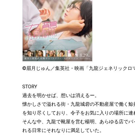
©眉月じゅん／集英社・映画「九龍ジェネリックロ
STORY
過去を明かせば、想いは消えるー。
懐かしさで溢れる街・九龍城砦の不動産屋で働く鯨
を知り尽くしており、令子をお気に入りの場所に連
そんな中、九龍で靴屋を営む楊明、あらゆる店でバ
れる日常にそれなりに満足していた。