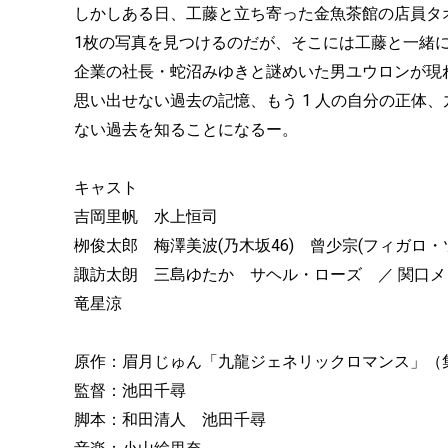
しかしある日、工藤と立ち寄った金魚茶館の店員タ
1枚の写真を見つけるのだが、そこには工藤と一緒
企業の社長・蛇沼みゆきと謎めいた男ユウロンが現
思い出せない過去の記憶、もう 1 人の自分の正体
ない過去を知ることになるー。
キャスト
吉岡里帆 水上恒司
栁俊太郎 梅澤美波(乃木坂46) 曾少宗(フィガロ・
諏訪太朗 三島ゆたか サヘル・ローズ ／ 関口メ
竜星涼
原作：眉月じゅん「九龍ジェネリックロマンス」（
監督：池田千尋
脚本：和田清人 池田千尋