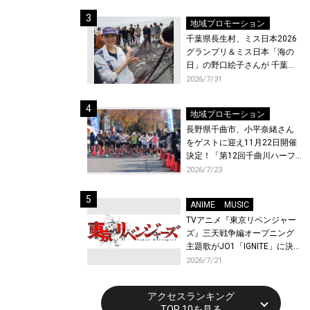
ト〜』と『最終楽章 響け！ユ
ーフォニアム』前編の一挙上
地域プロモーション
映が決定！
千葉県長生村、ミス日本2026
グランプリ＆ミス日本「海の
日」の野口絵子さんが 千葉県
唯一の村・長生村で地引網を
2026/7/31
体験！
地域プロモーション
長野県千曲市、小平奈緒さん
をゲストに迎え11月22日開催
決定！「第12回千曲川ハーフ
マラソン」エントリー受付開
2026/7/23
始！
ANIME
MUSIC
TVアニメ『東京リベンジャー
ズ』三天戦争編オープニング
主題歌がJO1「IGNITE」に決
定！メンバー全員から喜びと
2026/7/21
作品への想いあふれるコメン
トが到着！9月に東京・大阪で
アクセスランキング
先行上映会を開催！
TOP 10を見る