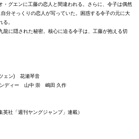
オ・グエンに工藤の恋人と間違われる。さらに、令子は偶然
に自分そっくりの恋人が写っていた。困惑する令子の元に大
れる。
、九龍に隠された秘密。核心に迫る令子は、工藤が抱える切
ツェン) 花瀬琴音
ンディー 山中 崇 嶋田 久作
集英社「週刊ヤングジャンプ」連載）