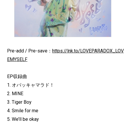
Pre-add / Pre-save：
https://lnk.to/LOVEPARADOX_LOV
EMYSELF
EP収録曲
1. オパッキャマラド！
2. MINE
3. Tiger Boy
4. Smile for me
5. We’ll be okay