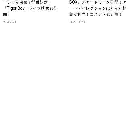
ーシティ東京で開催決定！
BOX』のアートワーク公開！ア
「Tiger Boy」ライブ映像も公
ートディレクションはとんだ林
開！
蘭が担当！コメントも到着！
2026/5/1
2026/3/23