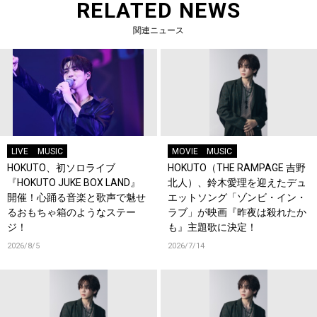
RELATED NEWS
関連ニュース
LIVE
MUSIC
MOVIE
MUSIC
HOKUTO、初ソロライブ
HOKUTO（THE RAMPAGE 吉野
『HOKUTO JUKE BOX LAND』
北人）、鈴木愛理を迎えたデュ
開催！心踊る音楽と歌声で魅せ
エットソング「ゾンビ・イン・
るおもちゃ箱のようなステー
ラブ」が映画『昨夜は殺れたか
ジ！
も』主題歌に決定！
2026/8/5
2026/7/14