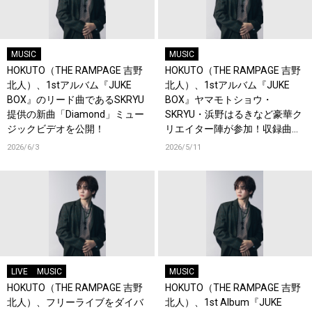
MUSIC
MUSIC
HOKUTO（THE RAMPAGE 吉野
HOKUTO（THE RAMPAGE 吉野
北人）、1stアルバム『JUKE
北人）、1stアルバム『JUKE
BOX』のリード曲であるSKRYU
BOX』ヤマモトショウ・
提供の新曲「Diamond」ミュー
SKRYU・浜野はるきなど豪華ク
ジックビデオを公開！
リエイター陣が参加！収録曲を
一挙公開＆新曲「軽率」配信！
2026/6/3
2026/5/11
コメントも到着！
LIVE
MUSIC
MUSIC
HOKUTO（THE RAMPAGE 吉野
HOKUTO（THE RAMPAGE 吉野
北人）、フリーライブをダイバ
北人）、1st Album『JUKE