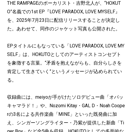
THE RAMPAGEのボーカリスト・吉野北人が、“HOKUT
O”名義での1st EP『LOVE PARADOX, LOVE MYSELF』
を、2025年7月23日に配信リリースすることが決定し
た。あわせて、同作のジャケット写真も公開された。
EPタイトルにもなっている「LOVE PARADOX, LOVE MY
SELF」は、HOKUTOとしてのアーティストコンセプト
を象徴する言葉。“矛盾を抱えながらも、自分らしさを
肯定して生きていく”というメッセージが込められてい
る。
収録曲には、meiyoが手がけたソロデビュー曲「オパッ
キャマラド！」や、Nozomi Kitay・GAL D・Noah Coope
rの3名による共作楽曲「MINE」といった既発曲に加
え、シンガーソングライター・乃紫が提供した新曲「Ti
ger Boy」など全5曲を収録。HOKUTOとしての多面的な