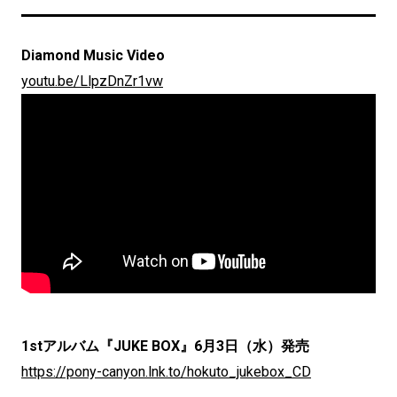
Diamond Music Video
youtu.be/LlpzDnZr1vw
1stアルバム『JUKE BOX』6月3日（水）発売
https://pony-canyon.lnk.to/hokuto_jukebox_CD