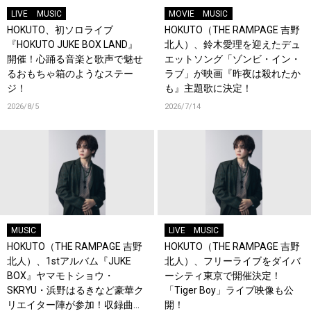
LIVE
MUSIC
MOVIE
MUSIC
HOKUTO、初ソロライブ
HOKUTO（THE RAMPAGE 吉野
『HOKUTO JUKE BOX LAND』
北人）、鈴木愛理を迎えたデュ
開催！心踊る音楽と歌声で魅せ
エットソング「ゾンビ・イン・
るおもちゃ箱のようなステー
ラブ」が映画『昨夜は殺れたか
ジ！
も』主題歌に決定！
2026/8/5
2026/7/14
MUSIC
LIVE
MUSIC
HOKUTO（THE RAMPAGE 吉野
HOKUTO（THE RAMPAGE 吉野
北人）、1stアルバム『JUKE
北人）、フリーライブをダイバ
BOX』ヤマモトショウ・
ーシティ東京で開催決定！
SKRYU・浜野はるきなど豪華ク
「Tiger Boy」ライブ映像も公
リエイター陣が参加！収録曲を
開！