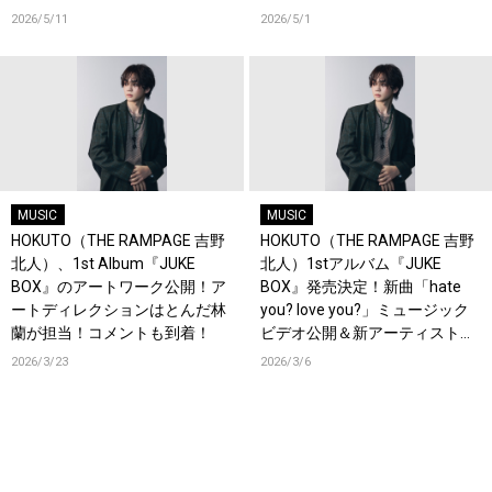
一挙公開＆新曲「軽率」配信！
2026/5/11
2026/5/1
コメントも到着！
MUSIC
MUSIC
HOKUTO（THE RAMPAGE 吉野
HOKUTO（THE RAMPAGE 吉野
北人）、1st Album『JUKE
北人）1stアルバム『JUKE
BOX』のアートワーク公開！ア
BOX』発売決定！新曲「hate
ートディレクションはとんだ林
you? love you?」ミュージック
蘭が担当！コメントも到着！
ビデオ公開＆新アーティスト写
真解禁！
2026/3/23
2026/3/6