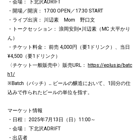
・会場： 下北沢ADRIFT
・開場／開演： 17:00 OPEN／17:30 START
・ライブ出演： 川辺素 Mom 野口文
・トークセッション： 浪岡安則×川辺素（MC 大平かり
ん）
・チケット料金： 前売 4,000円（要1ドリンク）、当日
¥4,500（要1ドリンク）
〈チケット一般販売中〉販売URL：
https://eplus.jp/batc
h1/
※Batch（バッチ）‥ ビールの醸造において、1回分の仕
込みで作られたビールの単位を指す。
マーケット情報
・日程： 2025年7月13日（日）11:00～
・会場： 下北沢ADRIFT
・出店者