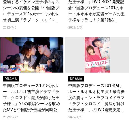
登場するイケメン王子様のキス
た王子様～』DVD-BOX1発売記
シーンの裏側を公開！中国版プ
念中国版プロデュース101のホ
ロデュース101のホー・ルオル
ー・ルオルオが恋愛ゲームの王
オ初主演『ラブ・クロスド～魔
子様キャラに！？第1話を
法が解けた王子様～』
YouTubeにて期間限定無料公
2022/7/6
2022/6/3
開！
DRAMA
DRAMA
中国版プロデュース101出身ホ
中国版プロデュース101出身、
ー・ルオルオ初主演ドラマ『ラ
ホー・ルオルオ初主演！最高糖
ブ・クロスド～魔法が解けた王
度の胸キュン・ラブコメドラマ
子様～』Y4の歌唱シーンを収め
「ラブ・クロスド～魔法が解け
たMVと中国版予告編が同時公
た王子様～」のDVD発売決定＆
開！
予告映像が初公開！
2022/5/27
2022/4/1