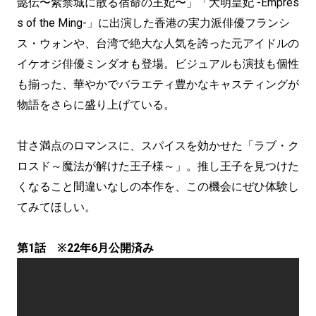
懿伝〜紫禁城に散る宿命の王妃〜」「大明皇妃 -Empres
s of the Ming-」に出演した香港の実力派俳優フランシ
ス・ウォンや、台湾で絶大な人気を誇った元アイドルの
イケオジ俳優ミンダオも登場。ビジュアルも演技も個性
も揃った、華やかでバラエティ豊かなキャスティングが
物語をさらに盛り上げている。
甘さ満点のロマンスに、スパイスを効かせた「ラブ・ク
ロスド～魔法が解けた王子様～」。推し王子を見つけた
くなること間違いなしの本作を、この機会にぜひ体験し
てみてほしい。
第1話
※22年6月公開済み