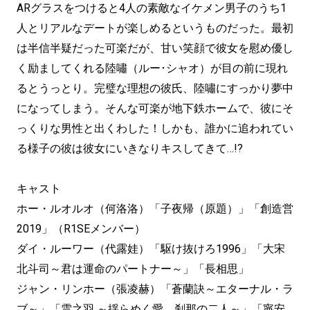
ARグラスをつけると4人の素敵なイケメン男子のうち1
人とリアルなデートが楽しめるというものだった。最初
は半信半疑だった可楽だが、甘い笑顔で彼女を慰め優し
く励ましてくれる陸嘯（ルー･シャオ）が目の前に現れ
るとうっとり。完璧な理想の彼氏、陸嘯にすっかり夢中
になってしまう。そんな可楽が地下鉄ホームで、彼にそ
っくりな男性と出くわした！しかも、誰かに追われてい
る様子の彼は彼女にいきなりキスしてきて…!?
キャスト
ホー・ルオルオ（何洛洛）「子夜帰（原題）」「創造営
2019」（R1SEメンバー）
ダイ・ルーワー（代露娃）「駆け抜けろ1996」「大宋
北斗司～君は運命のパートナー～」「長相思」
ジャン・リンホー（張凌赫）「蒼蘭訣～エターナル・ラ
ブ～」「雲之羽 ～揺らめく愛、刹那の二人～」「寧安