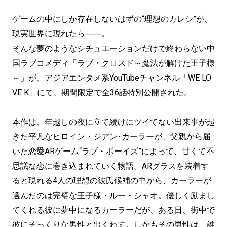
ゲームの中にしか存在しないはずの“理想のカレシ”が、
現実世界に現れたら――。
そんな夢のようなシチュエーションだけで終わらない中
国ラブコメディ「ラブ・クロスド～魔法が解けた王子様
～」が、アジアエンタメ系YouTubeチャンネル「WE LO
VE K」にて、期間限定で全36話特別公開された。
本作は、年越しの夜に立て続けにツイてない出来事が起
きた平凡なヒロイン・ジアン･カーラーが、父親から届
いた恋愛ARゲーム“ラブ・ボーイズ”によって、甘くて不
思議な恋に巻き込まれていく物語。ARグラスを装着す
ると現れる4人の理想の彼氏候補の中から、カーラーが
選んだのは完璧な王子様・ルー・シャオ。優しく励まし
てくれる彼に夢中になるカーラーだが、ある日、街中で
彼にそっくりな男性と出くわす。しかもその男性は、誰