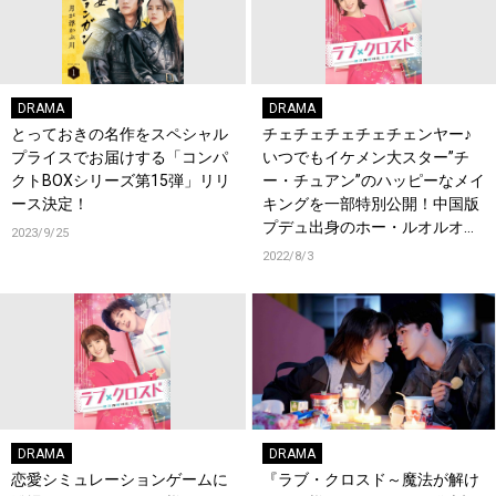
DRAMA
DRAMA
とっておきの名作をスペシャル
チェチェチェチェチェンヤー♪
プライスでお届けする「コンパ
いつでもイケメン大スター”チ
クトBOXシリーズ第15弾」リリ
ー・チュアン”のハッピーなメイ
ース決定！
キングを一部特別公開！中国版
プデュ出身のホー・ルオルオ初
2023/9/25
主演ラブコメ『ラブ・クロスド
2022/8/3
～魔法が解けた王子様～』
DRAMA
DRAMA
恋愛シミュレーションゲームに
『ラブ・クロスド～魔法が解け