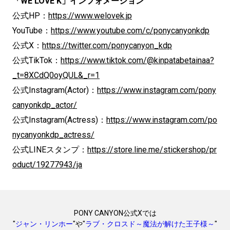
「WE LOVE K」インフォメーション
公式HP：
https://www.welovek.jp
YouTube：
https://www.youtube.com/c/ponycanyonkdp
公式X：
https://twitter.com/ponycanyon_kdp
公式TikTok：
https://www.tiktok.com/@kinpatabetainaa?
_t=8XCdQ0oyQUL&_r=1
公式Instagram(Actor)：
https://www.instagram.com/pony
canyonkdp_actor/
公式Instagram(Actress)：
https://www.instagram.com/po
nycanyonkdp_actress/
公式LINEスタンプ：
https://store.line.me/stickershop/pr
oduct/19277943/ja
PONY CANYON公式Xでは
"
ジャン・リンホー
"や"
ラブ・クロスド～魔法が解けた王子様～
"