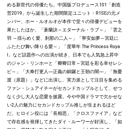
める新世代の俳優たち。中国版プロデュース101「創造
営2019」から誕生した期間限定ユニット・R1SEの元メ
ンバー、ホー・ルオルオが本作で堂々の俳優デビューを
果たしたほか、「蒼蘭訣～エターナル・ラブ～」「雲之
羽 ～揺らめく愛、刹那の二人～」「寧安如夢～宮廷に
ふたたび舞い降りる愛～」「度華年 The Princess Roya
l」など話題作への出演が続き、日本でも人気急上昇中
のジャン・リンホーと「卿卿日常～宮廷を彩る幸せレシ
ピ～」「大奉打更人―正義の銅鑼と王朝の闇―」「無憂
渡（原題）」などに出演し、実力派として注目を集める
ファン・シュアイチーがセカンドカップルとして、せつ
なく少し大人な恋愛を披露。今や中国ドラマで欠かせな
い2人の魅力にセカンドカップル推しが生まれるほど
だ。ヒロイン役には「長相思」「クロスファイア」など
で存在感を発揮してきたダイ・ルーワーが好演し、「如