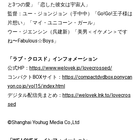
と3つの愛」「恋した彼女は宇宙人」
監督：ユー・ジョンジョン（于中中）「Go!Go!王子様は
片想い」「マイ・ユニコーン・ガール」
ウー・ジエンシン（呉建新）「美男＜イケメン＞です
ね〜Fabulous☆Boys」
「ラブ・クロスド」インフォメーション
公式HP：
https://www.welovek.jp/lovecrossed/
コンパクトBOXサイト：
https://compactdvdbox.ponycan
yon.co.jp/vol15/index.html
デジタル配信先まとめ：
https://welovek.lnk.to/lovecros
sed
©Shanghai Youhug Media Co.,Ltd