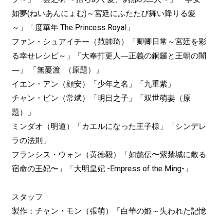
如夢(ねいあんにょむ)～宮廷にふたたび舞い降りる愛
～」「度華年 The Princess Royal」
ファン・シュアイチー（范帥琦）「卿卿日常～宮廷を彩
る幸せレシピ～」「大奉打更人―正義の銅鑼と王朝の闇
―」 「無憂渡 （原題）」
イエン・アン（顔安）「少年之名」「九重紫」
チャン・ビン（常斌）「明日之子」「双世萌妻（原
題）」
ミンダオ（明道）「カエルになった王子様」「シンデレ
ラの法則」
フランシス・ウォン（黄徳毅）「如懿伝〜紫禁城に散る
宿命の王妃〜」「大明皇妃 -Empress of the Ming-」
スタッフ
製作：チャン・モン（張萌）「白華の姫～失われた記憶