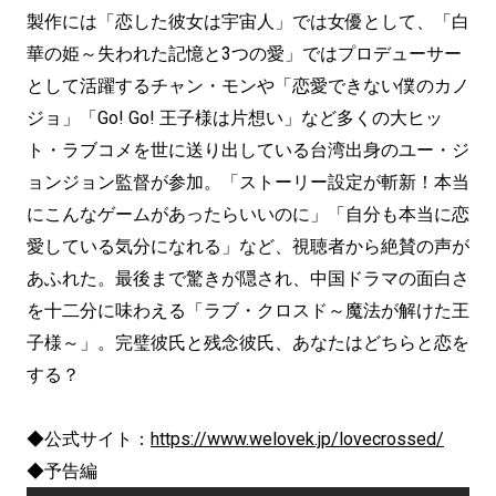
製作には「恋した彼女は宇宙人」では女優として、「白
華の姫～失われた記憶と3つの愛」ではプロデューサー
として活躍するチャン・モンや「恋愛できない僕のカノ
ジョ」「Go! Go! 王子様は片想い」など多くの大ヒッ
ト・ラブコメを世に送り出している台湾出身のユー・ジ
ョンジョン監督が参加。「ストーリー設定が斬新！本当
にこんなゲームがあったらいいのに」「自分も本当に恋
愛している気分になれる」など、視聴者から絶賛の声が
あふれた。最後まで驚きが隠され、中国ドラマの面白さ
を十二分に味わえる「ラブ・クロスド～魔法が解けた王
子様～」。完璧彼氏と残念彼氏、あなたはどちらと恋を
する？
◆公式サイト：
https://www.welovek.jp/lovecrossed/
◆予告編