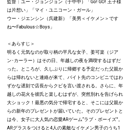
監督：ユー・ジョンジョン（于中中）「Go! GO! 王子様
は片想い」「マイ・ユニコーン・ガール」
ウー・ジエンシン（呉建新）「美男＜イケメン＞です
ね〜Fabulous☆Boys」
＜あらすじ＞
明るく元気なのが取り柄の平凡な女子、姜可楽（ジア
ン･カーラー）はその日、年越しの夜を満喫するはずだ
った。ところが、久しぶりに帰郷する予定だった父親か
らは帰れないと連絡が来て、バイト先のコンビニではわ
ずかな遅刻で店長からクビを言い渡される。さらに、年
越しの花火を彼氏と楽しむはずが、突然別れを告げられ
大ショック！最悪の気分で帰宅すると、そこには父親か
らの新年のプレゼントが届いていた。そのプレゼントと
は今、女子に大人気の恋愛ARゲーム“ラブ・ボーイズ”。
ARグラスをつけると4人の素敵なイケメン男子のうち1