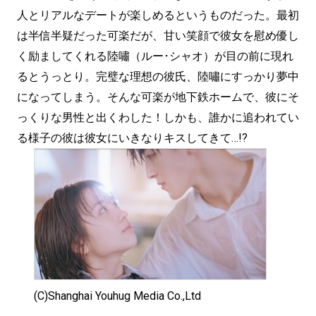
人とリアルなデートが楽しめるというものだった。最初
は半信半疑だった可楽だが、甘い笑顔で彼女を慰め優し
く励ましてくれる陸嘯（ルー･シャオ）が目の前に現れ
るとうっとり。完璧な理想の彼氏、陸嘯にすっかり夢中
になってしまう。そんな可楽が地下鉄ホームで、彼にそ
っくりな男性と出くわした！しかも、誰かに追われてい
る様子の彼は彼女にいきなりキスしてきて…!?
(C)Shanghai Youhug Media Co.,Ltd