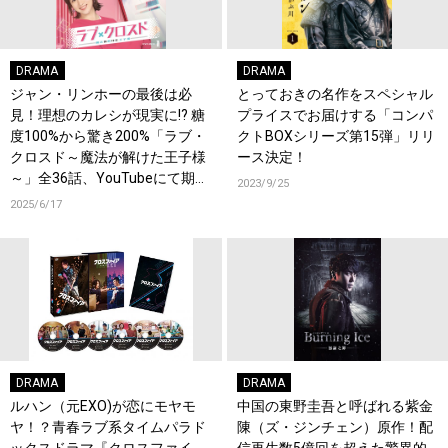
DRAMA
DRAMA
ジャン・リンホーの最後は必
とっておきの名作をスペシャル
見！理想のカレシが現実に!? 糖
プライスでお届けする「コンパ
度100%から驚き200%「ラブ・
クトBOXシリーズ第15弾」リリ
クロスド～魔法が解けた王子様
ース決定！
～」全36話、YouTubeにて期間
2023/9/25
限定で特別公開！
2025/6/17
DRAMA
DRAMA
ルハン（元EXO)が恋にモヤモ
中国の東野圭吾と呼ばれる紫金
ヤ！？青春ラブ系タイムパラド
陳（ズ・ジンチェン）原作！配
ックスドラマ『クロスファイ
信再生数5億回を超えた驚異的