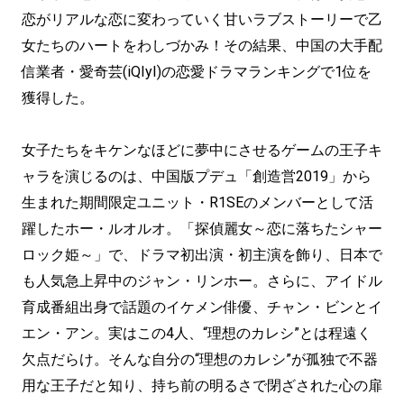
恋がリアルな恋に変わっていく甘いラブストーリーで乙
女たちのハートをわしづかみ！その結果、中国の大手配
信業者・愛奇芸(iQIyI)の恋愛ドラマランキングで1位を
獲得した。
女子たちをキケンなほどに夢中にさせるゲームの王子キ
ャラを演じるのは、中国版プデュ「創造営2019」から
生まれた期間限定ユニット・R1SEのメンバーとして活
躍したホー・ルオルオ。「探偵麗女～恋に落ちたシャー
ロック姫～」で、ドラマ初出演・初主演を飾り、日本で
も人気急上昇中のジャン・リンホー。さらに、アイドル
育成番組出身で話題のイケメン俳優、チャン・ビンとイ
エン・アン。実はこの4人、“理想のカレシ”とは程遠く
欠点だらけ。そんな自分の“理想のカレシ”が孤独で不器
用な王子だと知り、持ち前の明るさで閉ざされた心の扉