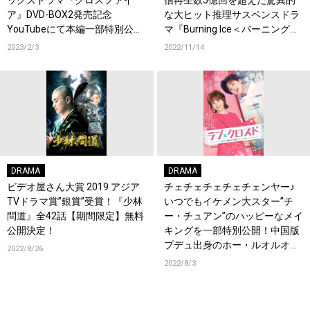
ア』DVD-BOX2発売記念
な大ヒット推理サスペンスドラ
YouTubeにて本編一部特別公開
マ『Burning Ice＜バーニング・
決定！
アイス＞―無証之罪―』全12話
2023/2/3
2022/11/14
【期間限定】YouTube無料公開
決定！
DRAMA
DRAMA
ビデオ屋さん大賞 2019 アジア
チェチェチェチェチェンヤー♪
TVドラマ賞”銀賞”受賞！『少林
いつでもイケメン大スター”チ
問道』全42話【期間限定】無料
ー・チュアン”のハッピーなメイ
公開決定！
キングを一部特別公開！中国版
プデュ出身のホー・ルオルオ初
2022/8/26
主演ラブコメ『ラブ・クロスド
2022/8/3
～魔法が解けた王子様～』