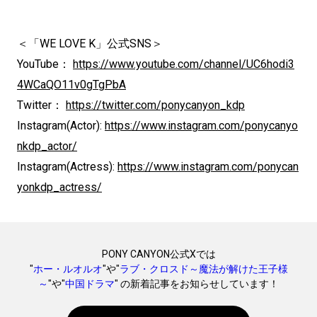
＜「WE LOVE K」公式SNS＞
YouTube：
https://www.youtube.com/channel/UC6hodi3
4WCaQO11v0gTgPbA
Twitter：
https://twitter.com/ponycanyon_kdp
Instagram(Actor):
https://www.instagram.com/ponycanyo
nkdp_actor/
Instagram(Actress):
https://www.instagram.com/ponycan
yonkdp_actress/
PONY CANYON公式Xでは
"
ホー・ルオルオ
"や"
ラブ・クロスド～魔法が解けた王子様
～
"や"
中国ドラマ
" の新着記事をお知らせしています！