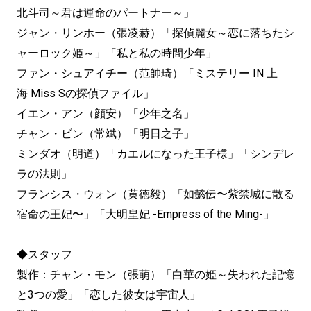
北斗司～君は運命のパートナー～」
ジャン・リンホー（張凌赫）「探偵麗女～恋に落ちたシ
ャーロック姫～」「私と私の時間少年」
ファン・シュアイチー（范帥琦）「ミステリー IN 上
海 Miss Sの探偵ファイル」
イエン・アン（顔安）「少年之名」
チャン・ビン（常斌）「明日之子」
ミンダオ（明道）「カエルになった王子様」「シンデレ
ラの法則」
フランシス・ウォン（黄徳毅）「如懿伝〜紫禁城に散る
宿命の王妃〜」「大明皇妃 -Empress of the Ming-」
◆スタッフ
製作：チャン・モン（張萌）「白華の姫～失われた記憶
と3つの愛」「恋した彼女は宇宙人」