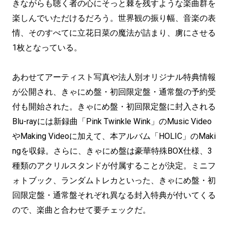
きながらも聴く者の心にそっと棘を残すような楽曲群を
楽しんでいただけるだろう。世界観の振り幅、音楽の表
情、そのすべてに立花日菜の魔法が詰まり、虜にさせる
1枚となっている。
あわせてアーティスト写真や法人別オリジナル特典情報
が公開され、きゃにめ盤・初回限定盤・通常盤の予約受
付も開始された。きゃにめ盤・初回限定盤に封入される
Blu-rayには新録曲「Pink Twinkle Wink」のMusic Video
やMaking Videoに加えて、本アルバム「HOLIC」のMaki
ngを収録。さらに、きゃにめ盤は豪華特殊BOX仕様、3
種類のアクリルスタンドが付属することが決定。ミニフ
ォトブック、ランダムトレカといった、きゃにめ盤・初
回限定盤・通常盤それぞれ異なる封入特典が付いてくる
ので、楽曲と合わせて要チェックだ。