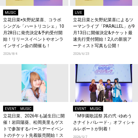
MUSIC
LIVE
立花日菜×矢野妃菜喜、コラボ
立花日菜と矢野妃菜喜によるツ
シングル「ハートリコシェ」10
ーマンライブ「PARALLEL」が9
月28日に発売決定&予約受付開
月13日に開催決定&チケット最
始！リリースイベントやオンラ
速先行受付開始！2人の新規ア
インサイン会の開催も！
ーティスト写真も公開！
2026/8/4
2026/6/23
EVENT
MUSIC
EVENT
MUSIC
立花日菜、2026年も誕生日に開
「M学園歌謡祭 其の弐 -ゆめう
催！岩田陽葵、松岡美里もゲス
さナイトパレード-」オフィシャ
トで参加するバースデーイベン
ルレポートが到着！
トのチケット先着販売開始！ス
2026/5/7