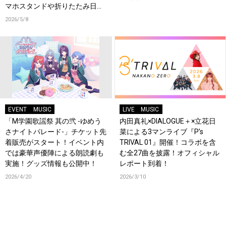
マホスタンドや折りたたみ日傘
などオリジナルグッズ販売決
2026/5/8
定！
EVENT
MUSIC
LIVE
MUSIC
「M学園歌謡祭 其の弐 -ゆめう
内田真礼×DIALOGUE＋×立花日
さナイトパレード-」チケット先
菜による3マンライブ『P’s
着販売がスタート！イベント内
TRIVAL 01』開催！コラボを含
では豪華声優陣による朗読劇も
む全27曲を披露！オフィシャル
実施！グッズ情報も公開中！
レポート到着！
2026/4/20
2026/3/10