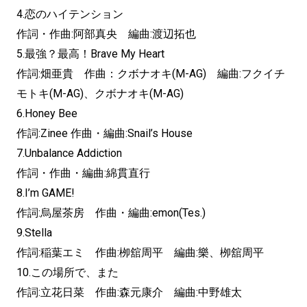
4.恋のハイテンション
作詞・作曲:阿部真央 編曲:渡辺拓也
5.最強？最高！Brave My Heart
作詞:畑亜貴 作曲：クボナオキ(M-AG) 編曲:フクイチ
モトキ(M-AG)、クボナオキ(M-AG)
6.Honey Bee
作詞:Zinee 作曲・編曲:Snail’s House
7.Unbalance Addiction
作詞・作曲・編曲:綿貫直行
8.I’m GAME!
作詞:烏屋茶房 作曲・編曲:emon(Tes.)
9.Stella
作詞:稲葉エミ 作曲:栁舘周平 編曲:樂、栁舘周平
10.この場所で、また
作詞:立花日菜 作曲:森元康介 編曲:中野雄太