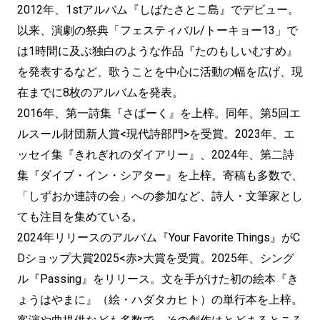
2012年、1stアルバム『しばたさとこ島』でデビュー。
以来、演劇の祭典「フェスティバル/トーキョー13」で
は1時間に及ぶ独白のような作品『たのもしいむすめ』
を発表するなど、歌うことを中心に活動の幅を広げ、現
在までに8枚のアルバムを発表。
2016年、第一詩集『さばーく』を上梓。同年、第5回エ
ルスール財団新人賞<現代詩部門>を受賞。2023年、エ
ッセイ集『きれぎれのダイアリー』、2024年、第二詩
集『ダイブ・イン・シアター』を上梓。寄稿も多数で、
「しずおか連詩の会」への参加など、詩人・文筆家とし
ても注目を集めている。
2024年リリースのアルバム『Your Favorite Things』がC
Dショップ大賞2025<赤>大賞を受賞。2025年、シング
ル『Passing』をリリース。文を手がけた初の絵本『き
ょうはやまに』（絵・ハダタカヒト）の単行本を上梓。