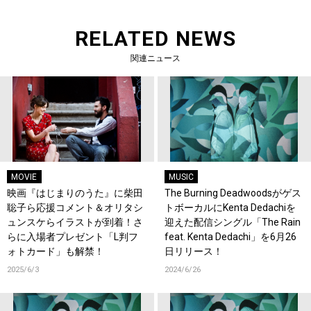
RELATED NEWS
関連ニュース
MOVIE
MUSIC
映画『はじまりのうた』に柴田
The Burning Deadwoodsがゲス
聡子ら応援コメント＆オリタシ
トボーカルにKenta Dedachiを
ュンスケらイラストが到着！さ
迎えた配信シングル「The Rain
らに入場者プレゼント「L判フ
feat. Kenta Dedachi」を6月26
ォトカード」も解禁！
日リリース！
2025/6/3
2024/6/26