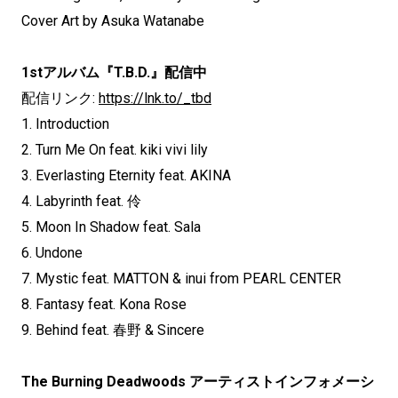
Cover Art by Asuka Watanabe
1stアルバム『T.B.D.』配信中
配信リンク:
https://lnk.to/_tbd
1. Introduction
2. Turn Me On feat. kiki vivi lily
3. Everlasting Eternity feat. AKINA
4. Labyrinth feat. 伶
5. Moon In Shadow feat. Sala
6. Undone
7. Mystic feat. MATTON & inui from PEARL CENTER
8. Fantasy feat. Kona Rose
9. Behind feat. 春野 & Sincere
The Burning Deadwoods アーティストインフォメーシ