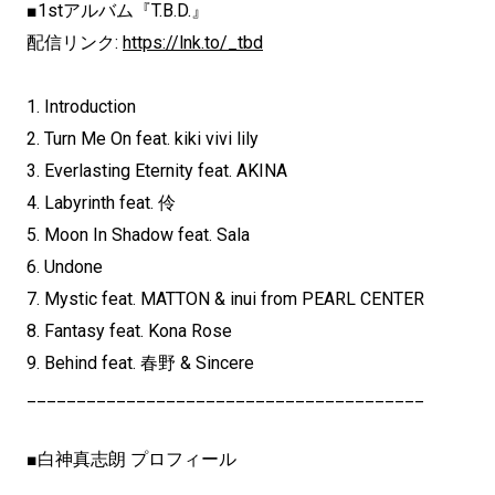
■1stアルバム『T.B.D.』
配信リンク:
https://lnk.to/_tbd
1. Introduction
2. Turn Me On feat. kiki vivi lily
3. Everlasting Eternity feat. AKINA
4. Labyrinth feat. 伶
5. Moon In Shadow feat. Sala
6. Undone
7. Mystic feat. MATTON & inui from PEARL CENTER
8. Fantasy feat. Kona Rose
9. Behind feat. 春野 & Sincere
________________________________________
■白神真志朗 プロフィール