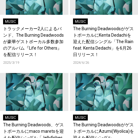
MUSIC
MUSIC
トラックメーカー2人によるバ
The Burning Deadwoodsがゲス
ンド、The Burning Deadwoods
トボーカルにKenta Dedachiを
が豪華ゲストボーカル多数参加
迎えた配信シングル「The Rain
のアルバム『Life for Others』
feat. Kenta Dedachi」を6月26
を配信リリース！
日リリース！
2025/3/19
2024/6/26
MUSIC
MUSIC
The Burning Deadwoods、ゲス
The Burning Deadwoodsがゲス
トボーカルにmaco maretsを迎
トボーカルにAzumi(Wyolica)を
えた配信シングル「Jellyfishes
迎えた配信シングル