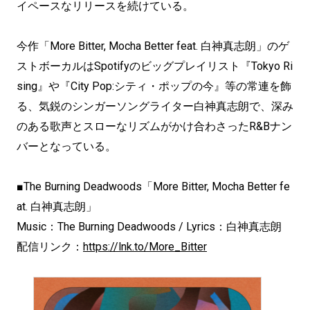
イペースなリリースを続けている。
今作「More Bitter, Mocha Better feat. 白神真志朗」のゲ
ストボーカルはSpotifyのビッグプレイリスト『Tokyo Ri
sing』や『City Pop:シティ・ポップの今』等の常連を飾
る、気鋭のシンガーソングライター白神真志朗で、深み
のある歌声とスローなリズムがかけ合わさったR&Bナン
バーとなっている。
■The Burning Deadwoods「More Bitter, Mocha Better fe
at. 白神真志朗」
Music：The Burning Deadwoods / Lyrics：白神真志朗
配信リンク：
https://lnk.to/More_Bitter