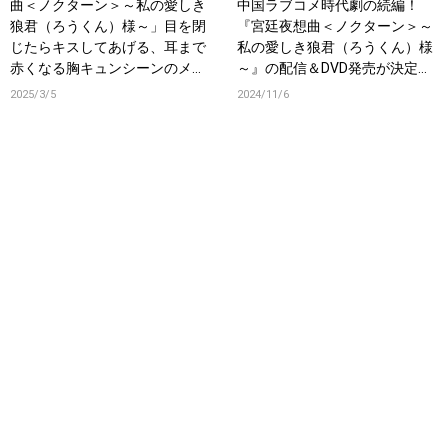
曲＜ノクターン＞～私の愛しき
中国ラブコメ時代劇の続編！
狼君（ろうくん）様～」目を閉
『宮廷夜想曲＜ノクターン＞～
じたらキスしてあげる、耳まで
私の愛しき狼君（ろうくん）様
赤くなる胸キュンシーンのメイ
～』の配信＆DVD発売が決定！
キング映像が特別公開！
約50分におよぶ特典映像も収
2025/3/5
2024/11/6
録！