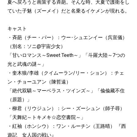
夏へ戻ろうと画策する斉葩。そんな時、大夏で護衛をし
ていた子魅（ズーメイ）だと名乗るイケメンが現れる。
キャスト
・斉葩（チー・パー）：ウー･シュエンイー（呉宣儀）
（別名：ソニ@宇宙少女）
「甘いロマンス～Sweet Teeth～」「斗羅大陸～7つの
光と武魂の謎～」
・奎木狼/李雄（クイムーラン/リー・ション）：チェ
ン・チョーユアン（陳哲遠）
「絶代双驕～マーベラス・ツインズ～」「偸偸藏不住
（原題）」
・柳君（リウジュン）：シー・ズーシュン（師子尋）
「天舞紀～トキメキ☆恋空書院～」
・紅袖（ホンシウ）：ワン・ルーチン（王路晴） 『西
遊記 女人国の戦い』