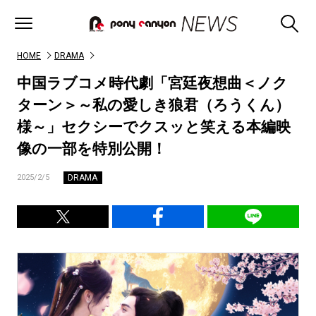
HOME
DRAMA
中国ラブコメ時代劇「宮廷夜想曲＜ノク
ターン＞～私の愛しき狼君（ろうくん）
様～」セクシーでクスッと笑える本編映
像の一部を特別公開！
DRAMA
2025/2/5