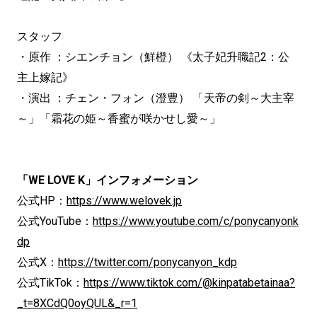
スタッフ
・原作 ：シエンチョン（鮮橙） 《太子妃升職記2：公
主上嫁記》
・演出 ：チェン・フォン（澄豊） 「天帝の剣～大主宰
～」「霜花の姫～香蜜が咲かせし愛～」
「WE LOVE K」インフォメーション
公式HP：
https://www.welovek.jp
公式YouTube：
https://www.youtube.com/c/ponycanyonk
dp
公式X：
https://twitter.com/ponycanyon_kdp
公式TikTok：
https://www.tiktok.com/@kinpatabetainaa?
_t=8XCdQ0oyQUL&_r=1