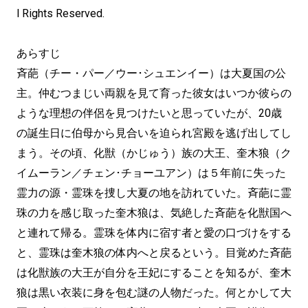
l Rights Reserved.
あらすじ
斉葩（チー・パー／ウー･シュエンイー）は大夏国の公
主。仲むつまじい両親を見て育った彼女はいつか彼らの
ような理想の伴侶を見つけたいと思っていたが、20歳
の誕生日に伯母から見合いを迫られ宮殿を逃げ出してし
まう。その頃、化獣（かじゅう）族の大王、奎木狼（ク
イムーラン／チェン･チョーユアン）は５年前に失った
霊力の源・霊珠を捜し大夏の地を訪れていた。斉葩に霊
珠の力を感じ取った奎木狼は、気絶した斉葩を化獣国へ
と連れて帰る。霊珠を体内に宿す者と愛の口づけをする
と、霊珠は奎木狼の体内へと戻るという。目覚めた斉葩
は化獣族の大王が自分を王妃にすることを知るが、奎木
狼は黒い衣装に身を包む謎の人物だった。何とかして大