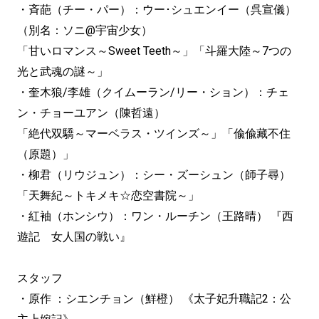
・斉葩（チー・パー）：ウー･シュエンイー（呉宣儀）
（別名：ソニ@宇宙少女）
「甘いロマンス～Sweet Teeth～」「斗羅大陸～7つの
光と武魂の謎～」
・奎木狼/李雄（クイムーラン/リー・ション）：チェ
ン・チョーユアン（陳哲遠）
「絶代双驕～マーベラス・ツインズ～」「偸偸藏不住
（原題）」
・柳君（リウジュン）：シー・ズーシュン（師子尋）
「天舞紀～トキメキ☆恋空書院～」
・紅袖（ホンシウ）：ワン・ルーチン（王路晴） 『西
遊記 女人国の戦い』
スタッフ
・原作 ：シエンチョン（鮮橙） 《太子妃升職記2：公