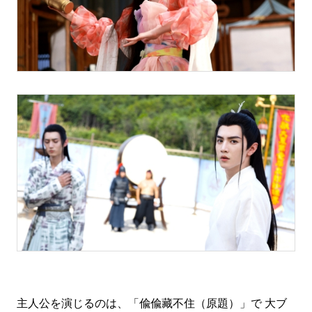
主人公を演じるのは、「偸偸藏不住（原題）」で 大ブ