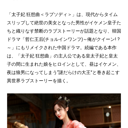
「太子妃 狂想曲＜ラプソディ＞」は、現代からタイム
スリップして絶世の美女となった男性がイケメン皇子た
ちと織りなす禁断のラブストーリーが話題となり、韓国
ドラマ「哲仁王后(チョルインワンフ)～俺がクイーン! ?
～」にもリメイクされた中国ドラマ。続編である本作
は、「太子妃 狂想曲」の主人公である皇太子妃と皇太
子の間に生まれた娘をヒロインとして、昼はイケメン、
夜は狼男になってしまう“謎だらけの大王”と巻き起こす
異世界ラブストーリーを描く。