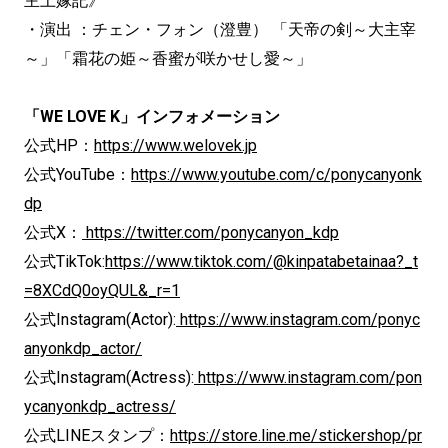
主上嫁記》
・演出 ：チェン・フォン（澄豊） 「天帝の剣～大主宰
～」「霜花の姫～香蜜が咲かせし愛～」
「WE LOVE K」インフォメーション
公式HP：
https://www.welovek.jp
公式YouTube：
https://www.youtube.com/c/ponycanyonk
dp
公式X：
https://twitter.com/ponycanyon_kdp
公式TikTok:
https://www.tiktok.com/@kinpatabetainaa?_t
=8XCdQ0oyQUL&_r=1
公式Instagram(Actor):
https://www.instagram.com/ponyc
anyonkdp_actor/
公式Instagram(Actress):
https://www.instagram.com/pon
ycanyonkdp_actress/
公式LINEスタンプ：
https://store.line.me/stickershop/pr