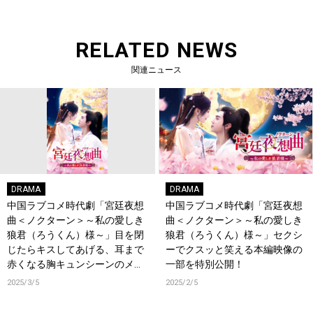
RELATED NEWS
関連ニュース
DRAMA
DRAMA
中国ラブコメ時代劇「宮廷夜想
中国ラブコメ時代劇「宮廷夜想
曲＜ノクターン＞～私の愛しき
曲＜ノクターン＞～私の愛しき
狼君（ろうくん）様～」目を閉
狼君（ろうくん）様～」セクシ
じたらキスしてあげる、耳まで
ーでクスッと笑える本編映像の
赤くなる胸キュンシーンのメイ
一部を特別公開！
キング映像が特別公開！
2025/3/5
2025/2/5