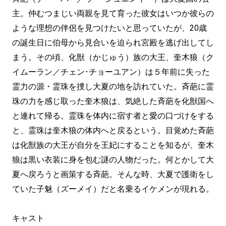
主。仲むつまじい両親を見て育った彼女はいつか彼らの
ような理想の伴侶を見つけたいと思っていたが、20歳
の誕生日に伯母から見合いを迫られ宮殿を逃げ出してし
まう。その頃、化獣（かじゅう）族の大王、奎木狼（ク
イムーラン／チェン･チョーユアン）は５年前に失った
霊力の源・霊珠を捜し大夏の地を訪れていた。斉葩に霊
珠の力を感じ取った奎木狼は、気絶した斉葩を化獣国へ
と連れて帰る。霊珠を体内に宿す者と愛の口づけをする
と、霊珠は奎木狼の体内へと戻るという。目覚めた斉葩
は化獣族の大王が自分を王妃にすることを知るが、奎木
狼は黒い衣装に身を包む謎の人物だった。何とかして大
夏へ戻ろうと画策する斉葩。そんな時、大夏で護衛をし
ていた子魅（ズーメイ）だと名乗るイケメンが現れる。
キャスト