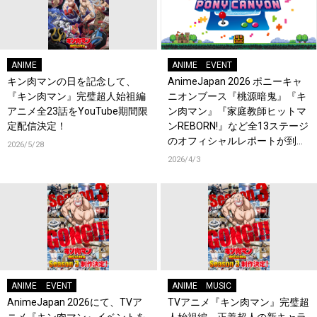
ANIME
ANIME
EVENT
キン肉マンの日を記念して、
AnimeJapan 2026 ポニーキャ
『キン肉マン』完璧超人始祖編
ニオンブース『桃源暗鬼』『キ
アニメ全23話をYouTube期間限
ン肉マン』『家庭教師ヒットマ
定配信決定！
ンREBORN!』など全13ステージ
のオフィシャルレポートが到
2026/5/28
着！
2026/4/3
ANIME
EVENT
ANIME
MUSIC
AnimeJapan 2026にて、TVア
TVアニメ『キン肉マン』完璧超