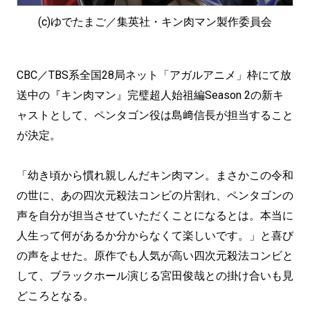
(c)ゆでたまご／集英社・キン肉マン製作委員会
CBC／TBS系全国28局ネット「アガルアニメ」枠にて放
送中の『キン肉マン』完璧超人始祖編Season 2の新キ
ャストとして、ペンタゴン役は島﨑信長が担当すること
が決定。
「幼き頃から慣れ親しんだキン肉マン。まさかこの令和
の世に、あの四次元殺法コンビの片割れ、ペンタゴンの
声を自分が担当させていただくことになるとは。本当に
人生って何があるか分からなくて楽しいです。」と喜び
の声をよせた。原作でも人気が高い四次元殺法コンビと
して、ブラックホール演じる宮田俊哉との掛け合いも見
どころとなる。