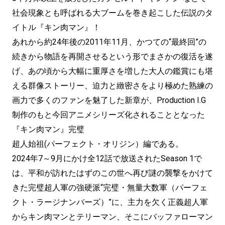
社会現象とも呼ばれる大ブームを巻き起こした伝説のタ
イトル『キン肉マン』！
あれから約24年後の2011年11月、かつての“最終回”の
続きから物語を再開させるという形でまさかの復活を遂
げ、あの頃から大幅に重厚さを増した大人の鑑賞にも堪
える群像ストーリー、迫力と緻密さをより極めた熟練の
画力で多くのファンを魅了した新章が、Production I.G
制作のもと今回アニメシリーズ化されることとなった
『キン肉マン』完璧
超人始祖(パーフェクト・オリジン）編である。
2024年7～9月にかけ全12話で放送されたSeason 1で
は、平和が訪れたはずのこの世へ再び謎の襲撃をかけて
きた完璧超人軍の強硬派“完璧・無量大数軍（パーフェ
クト・ラージナンバーズ）”に、主力を欠く正義超人軍
からキン肉マンとテリーマン、そこにバッファローマン