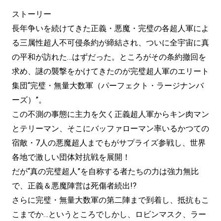
ストーリー
長年争いを続けてきた正義・悪魔・完璧の各超人軍によ
る三属性超人不可侵条約が締結され、ついに全宇宙に真
の平和が訪れた…はずだった。ところがその条約撤回を
求め、謎の襲撃をかけてきたのが完璧超人軍のエリート
集団“完璧・無量大数軍（パーフェクト・ラージナンバ
ーズ）”。
この不測の事態に主力を欠く正義超人軍からキン肉マン
とテリーマン、そこにバッファローマン率いるかつての
宿敵・7人の悪魔超人までもがサプライズ参戦し、世界
各地で激しい団体対抗戦を展開！
だが“真の完璧超人”を自称する者たちの力は強力無比
で、正義＆悪魔陣営は死傷者続出!?
さらに完璧・無量大数軍の第二陣まで到着し、抵抗もこ
こまでか…というところでしかし、ロビンマスク、ラー