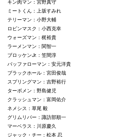
キン肉マン：宮野真守
ミートくん：上坂すみれ
テリーマン：小野大輔
ロビンマスク：小西克幸
ウォーズマン：梶裕貴
ラーメンマン：関智一
ブロッケンJr.：笠間淳
バッファローマン：安元洋貴
ブラックホール：宮田俊哉
スプリングマン：吉野裕行
ターボメン：野島健児
クラッシュマン：富岡佑介
ネメシス：草尾 毅
グリムリパー：諏訪部順一
マーベラス：川原慶久
ジャック・チー：松本 忍