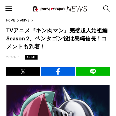
HOME
ANIME
TVアニメ『キン肉マン』完璧超人始祖編
Season 2、ペンタゴン役は島﨑信長！コ
メントも到着！
ANIME
2025/1/31