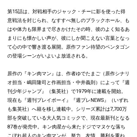
第15話は、対戦相手のジャック・チーに影を使った得
意戦法を封じられ、なすすべ無しのブラックホール、も
はや体力も限界まで尽きかけたその時、彼のよく知るあ
まりにも懐かしい声が、彼にしか聞こえない言葉となっ
て心の中で響き渡る展開。原作ファン待望のペンタゴン
の登場シーンがいよいよ放送される。
原作の『キン肉マン』は、作者ゆでたまご（原作シナリ
オ担当・嶋田隆司と作画担当・中井義則）によって『週
刊少年ジャンプ』（集英社）で1979年に連載を開始。
現在も『週刊プレイボーイ』『週プレNEWS』（いずれ
も集英社）へ籍を移し連載中。シリーズ累計は7,700万
部を突破している大人気コミックで、現在最新刊となる
87巻が発売中。キン肉星から来たドジでマヌケな落ち
こぼれ超人のキン肉マンが、努力、友情、勝利を重ね