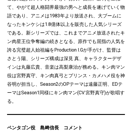
て、やがて超人格闘界最強の男へと成長を遂げていく物
語であり、アニメは1983年より放送され、大ブームに
なったキンケシは1.8億体以上を販売した人気シリーズ
である。新シリーズでは、これまでアニメ放送されたキ
ン肉星王位争奪編の続きとなる、原作でも屈指の人気を
誇る完璧超人始祖編をProduction I.Gが手がけ、監督は
さとう陽、シリーズ構成は深見 真、キャラクターデザ
インは丸藤広貴、音楽は高梨康治が務める。キン肉マン
役は宮野真守、キン肉真弓とプリンス・カメハメ役を神
谷明が担当し、Season2のOPテーマは遠藤正明、EDテ
ーマはSeason1同様にキン肉マン(CV:宮野真守)が歌唱す
る。
ペンタゴン役 島﨑信長 コメント