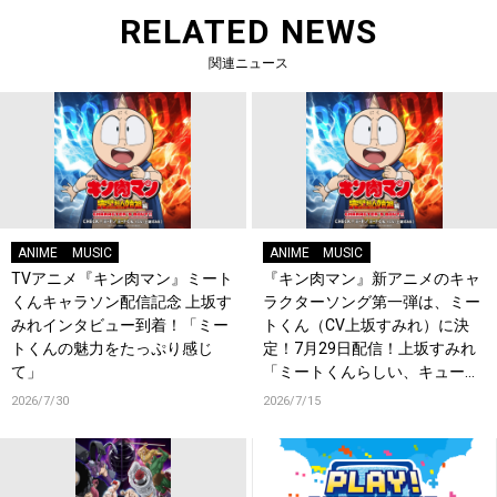
RELATED NEWS
関連ニュース
ANIME
MUSIC
ANIME
MUSIC
TVアニメ『キン肉マン』ミート
『キン肉マン』新アニメのキャ
くんキャラソン配信記念 上坂す
ラクターソング第一弾は、ミー
みれインタビュー到着！「ミー
トくん（CV上坂すみれ）に決
トくんの魅力をたっぷり感じ
定！7月29日配信！上坂すみれ
て」
「ミートくんらしい、キュート
でかしこいお歌をぜひお楽しみ
2026/7/30
2026/7/15
にっ！」