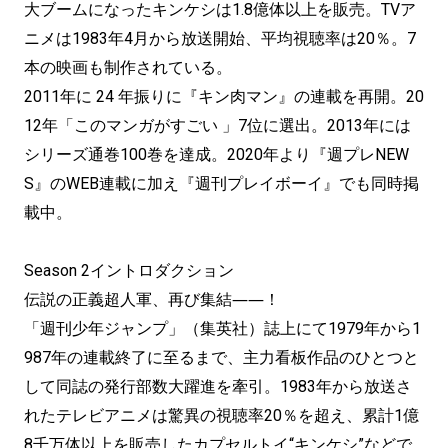
大ブームになったキンケシは1.8億体以上を販売。TVア
ニメは1983年4月から放送開始、平均視聴率は20％。7
本の映画も制作されている。
2011年に 24 年振りに『キン肉マン』の連載を再開。20
12年「このマンガがすごい 」7位に選出。2013年には
シリーズ通巻100巻を達成。2020年より『週プレNEW
S』のWEB連載に加え『週刊プレイボーイ』でも同時掲
載中。
Season 2イントロダクション
伝説の正義超人軍、再び集結――！
「週刊少年ジャンプ」（集英社）誌上にて1979年から1
987年の連載終了に至るまで、主力看板作品のひとつと
して同誌の発行部数大躍進を牽引。1983年から放送さ
れたテレビアニメは驚異の視聴率20％を超え、累計1億
8千万体以上を販売したカプセルトイ“キンケシ”などで