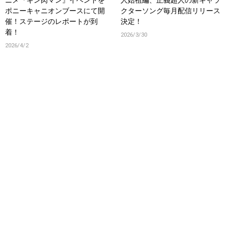
ニメ『キン肉マン』イベントを
人始祖編、正義超人の新キャラ
ポニーキャニオンブースにて開
クターソング毎月配信リリース
催！ステージのレポートが到
決定！
着！
2026/3/30
2026/4/2