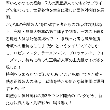
率いるかつての宿敵・7人の悪魔超人までもがサプライ
ズで加わって、世界各地を舞台に激しい団体対抗戦を展
開。
だが“真の完璧超人”を自称する者たちの力は強力無比な
上、完璧・無量大数軍の第二陣まで到着。一方の正義＆
悪魔超人側は死傷者続出で、生き残った者も満身創痍。
脅威への抵抗もここまでか…というタイミングでしか
し、ロビンマスク、ラーメンマン、ブロッケンJr.、ウォ
ーズマン、待ちに待った正義超人軍の主力組がその姿を
現した！
勝利を収めるたびに“わかりあう”ことを続けてきた彼ら
熱き正義超人の魂は、感情を持たぬ新たな敵集団に通用
するのか!?
熾烈な団体対抗戦の第2ラウンド開始のゴングが今、新
たな決戦の地・鳥取砂丘に鳴り響く！