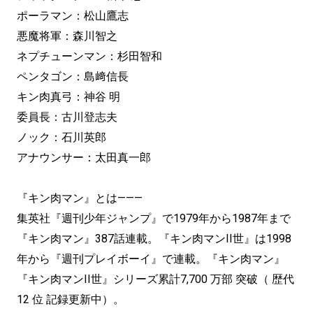
ポーラマン：松山鷹志
悪魔将軍：森川智之
ネプチューンマン：杉田智和
ペンタゴン：島﨑信長
キン肉真弓：神谷 明
委員長：古川登志夫
ノック：石川英郎
アナウンサー：太田真一郎
『キン肉マン』とは———
集英社『週刊少年ジャンプ』で1979年から1987年まで
『キン肉マン』387話連載。『キン肉マンII世』は1998
年から『週刊プレイボーイ』で連載。『キン肉マン』
『キン肉マンII世』シリーズ累計7,700 万部 突破（ 歴代
12 位 記録更新中）。