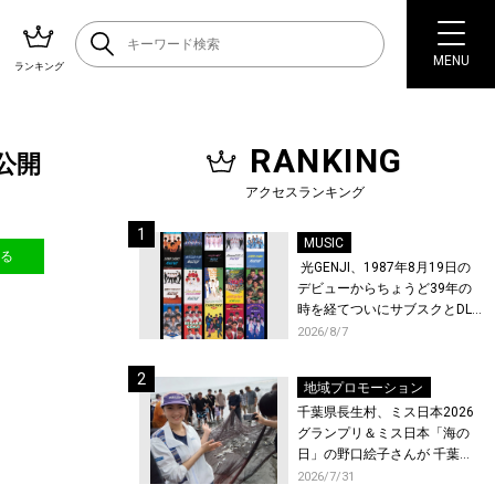
MENU
ランキング
RANKING
公開
アクセスランキング
MUSIC
送る
光GENJI、1987年8月19日の
デビューからちょうど39年の
時を経てついにサブスクとDL
配信が解禁！
2026/8/7
地域プロモーション
千葉県長生村、ミス日本2026
グランプリ＆ミス日本「海の
日」の野口絵子さんが 千葉県
唯一の村・長生村で地引網を
2026/7/31