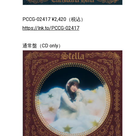
PCCG-02417 ¥2,420（税込）
https://lnk.to/PCCG-02417
通常盤（CD only）