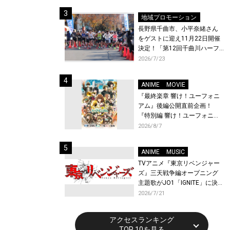
体験！
地域プロモーション
長野県千曲市、小平奈緒さん
をゲストに迎え11月22日開催
決定！「第12回千曲川ハーフ
マラソン」エントリー受付開
2026/7/23
始！
ANIME
MOVIE
『最終楽章 響け！ユーフォニ
アム』後編公開直前企画！
『特別編 響け！ユーフォニア
ム〜アンサンブルコンテス
2026/8/7
ト〜』と『最終楽章 響け！ユ
ーフォニアム』前編の一挙上
ANIME
MUSIC
映が決定！
TVアニメ『東京リベンジャー
ズ』三天戦争編オープニング
主題歌がJO1「IGNITE」に決
定！メンバー全員から喜びと
2026/7/21
作品への想いあふれるコメン
トが到着！9月に東京・大阪で
アクセスランキング
先行上映会を開催！
TOP 10を見る