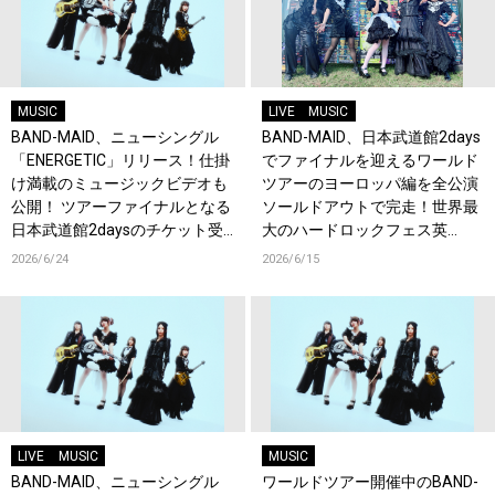
MUSIC
LIVE
MUSIC
BAND-MAID、ニューシングル
BAND-MAID、日本武道館2days
「ENERGETIC」リリース！仕掛
でファイナルを迎えるワールド
け満載のミュージックビデオも
ツアーのヨーロッパ編を全公演
公開！ ツアーファイナルとなる
ソールドアウトで完走！世界最
日本武道館2daysのチケット受
大のハードロックフェス英
付もスタート！
『Download Festival』でも熱
2026/6/24
2026/6/15
狂！
LIVE
MUSIC
MUSIC
BAND-MAID、ニューシングル
ワールドツアー開催中のBAND-