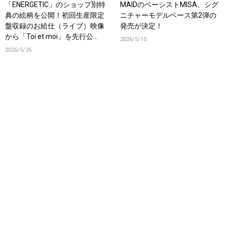
「ENERGETIC」のショップ別特
MAIDのベーシストMISA、シグ
典の絵柄を公開！初回生産限定
ニチャーモデルベース第2弾の
盤収録のお給仕（ライブ）映像
発売が決定！
から「Toi et moi」を先行公
2026/5/15
開！
2026/5/26