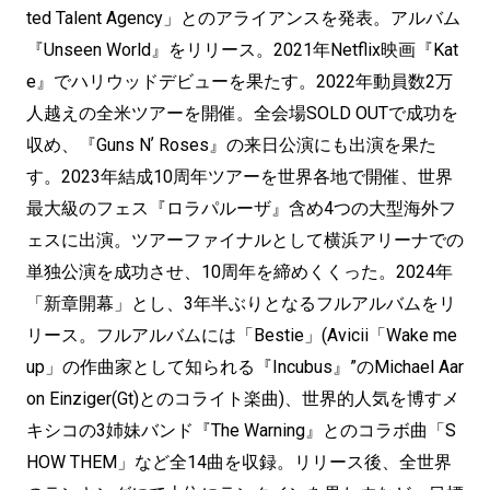
ted Talent Agency」とのアライアンスを発表。アルバム
『Unseen World』をリリース。2021年Netflix映画『Kat
e』でハリウッドデビューを果たす。2022年動員数2万
人越えの全米ツアーを開催。全会場SOLD OUTで成功を
収め、『Guns Nʼ Roses』の来日公演にも出演を果た
す。2023年結成10周年ツアーを世界各地で開催、世界
最大級のフェス『ロラパルーザ』含め4つの大型海外フ
ェスに出演。ツアーファイナルとして横浜アリーナでの
単独公演を成功させ、10周年を締めくくった。2024年
「新章開幕」とし、3年半ぶりとなるフルアルバムをリ
リース。フルアルバムには「Bestie」(Avicii「Wake me
up」の作曲家として知られる『Incubus』”のMichael Aar
on Einziger(Gt)とのコライト楽曲)、世界的人気を博すメ
キシコの3姉妹バンド『The Warning』とのコラボ曲「S
HOW THEM」など全14曲を収録。リリース後、全世界