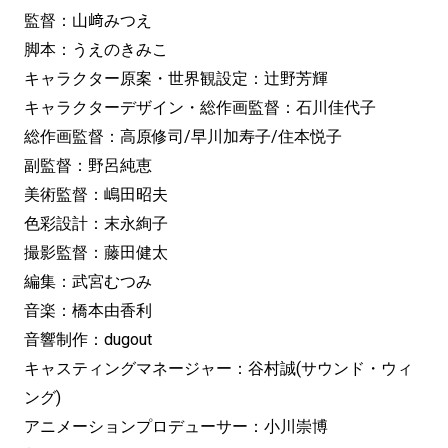
監督：山﨑みつえ
脚本：うえのきみこ
キャラクター原案・世界観設定：辻野芳輝
キャラクターデザイン・総作画監督：石川佳代子
総作画監督：高原修司/早川加寿子/住本悦子
副監督：野呂純恵
美術監督：嶋田昭夫
色彩設計：末永絢子
撮影監督：藤田健太
編集：武宮むつみ
音楽：橋本由香利
音響制作：dugout
キャスティングマネージャー：谷村誠(サウンド・ウィ
ング)
アニメーションプロデューサー：小川崇博