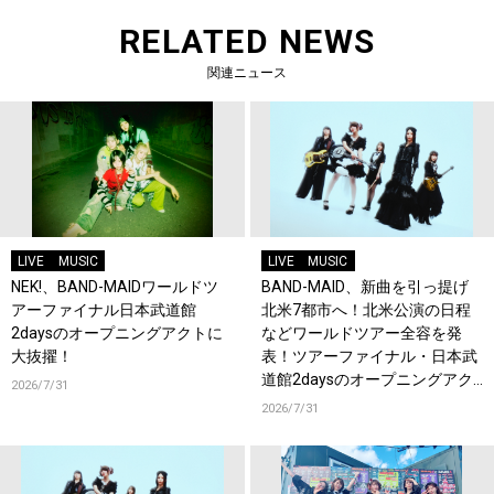
RELATED NEWS
関連ニュース
LIVE
MUSIC
LIVE
MUSIC
NEK!、BAND-MAIDワールドツ
BAND-MAID、新曲を引っ提げ
アーファイナル日本武道館
北米7都市へ！北米公演の日程
2daysのオープニングアクトに
などワールドツアー全容を発
大抜擢！
表！ツアーファイナル・日本武
道館2daysのオープニングアク
2026/7/31
トにNEK!が決定！
2026/7/31