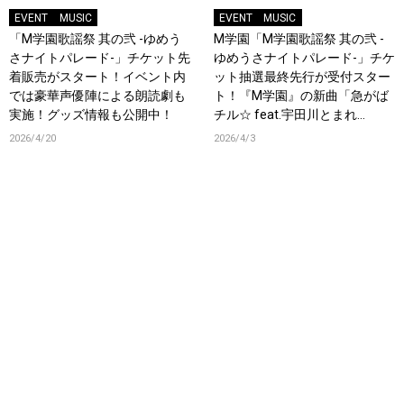
EVENT
MUSIC
EVENT
MUSIC
「M学園歌謡祭 其の弐 -ゆめう
M学園「M学園歌謡祭 其の弐 -
さナイトパレード-」チケット先
ゆめうさナイトパレード-」チケ
着販売がスタート！イベント内
ット抽選最終先行が受付スター
では豪華声優陣による朗読劇も
ト！『M学園』の新曲「急がば
実施！グッズ情報も公開中！
チル☆︎ feat.宇田川とまれ
（CV：羊宮妃那）」発売＆MV
2026/4/20
2026/4/3
も公開！