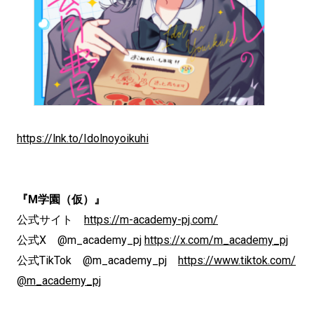
https://lnk.to/Idolnoyoikuhi
『M学園（仮）』
公式サイト
https://m-academy-pj.com/
公式X @m_academy_pj
https://x.com/m_academy_pj
公式TikTok @m_academy_pj
https://www.tiktok.com/
@m_academy_pj