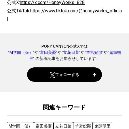
公式X:
https://x.com/HoneyWorks_828
公式TikTok:
https://www.tiktok.com/@honeyworks_officia
l
PONY CANYON公式Xでは
"
M学園（仮）
"や"
富田美憂
"や"
立花日菜
"や"
羊宮妃那
"や"
鬼頭明
里
" の新着記事をお知らせしています！
フォローする
関連キーワード
M学園（仮）
富田美憂
立花日菜
羊宮妃那
鬼頭明里