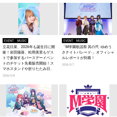
EVENT
MUSIC
EVENT
MUSIC
立花日菜、2026年も誕生日に開
「M学園歌謡祭 其の弐 -ゆめう
催！岩田陽葵、松岡美里もゲス
さナイトパレード-」オフィシャ
トで参加するバースデーイベン
ルレポートが到着！
トのチケット先着販売開始！ス
2026/5/7
マホスタンドや折りたたみ日傘
などオリジナルグッズ販売決
2026/5/8
定！