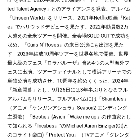
ted Talent Agency」とのアライアンスを発表。アルバム
『Unseen World』をリリース。2021年Netflix映画『Kat
e』でハリウッドデビューを果たす。2022年動員数2万
人越えの全米ツアーを開催。全会場SOLD OUTで成功を
収め、『Guns Nʼ Roses』の来日公演にも出演を果た
す。2023年結成10周年ツアーを世界各地で開催、世界
最大級のフェス『ロラパルーザ』含め4つの大型海外フ
ェスに出演。ツアーファイナルとして横浜アリーナでの
単独公演を成功させ、10周年を締めくくった。2024年
「新章開幕」とし、9月25日には3年半ぶりとなるフル
アルバムをリリース。フルアルバムには「Shambles」
（アニメ『ケンガンアシュラ』Season2 エンディング
主題歌）「Bestie」(Avicii「Wake me up」の作曲家とし
て知られる『Incubus』”のMichael Aaron Einziger(Gt)と
のコライト楽曲)「Protect You」（TVアニメ『グレンダ