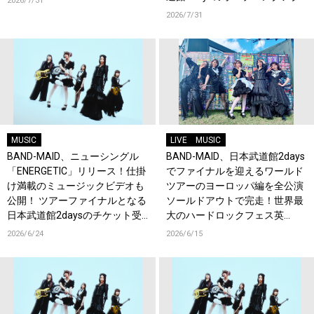
2026/7/31
トにNEK!が決定！
2026/7/31
MUSIC
LIVE
MUSIC
BAND-MAID、ニューシングル
BAND-MAID、日本武道館2days
「ENERGETIC」リリース！仕掛
でファイナルを迎えるワールド
け満載のミュージックビデオも
ツアーのヨーロッパ編を全公演
公開！ ツアーファイナルとなる
ソールドアウトで完走！世界最
日本武道館2daysのチケット受
大のハードロックフェス英
付もスタート！
『Download Festival』でも熱
2026/6/24
2026/6/15
狂！