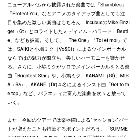
ニューアルバムから披露された楽曲では「Shambles」
「Protect You」などアニメのタイアップ曲としても注
目を集めた激しい楽曲はもちろん、IncubusのMike Einzi
ger（Gt）とコライトしたミディアム・バラード「Besti
e」なども披露。そして、「The One」「Toi et moi」で
は、SAIKIと小鳩ミク（Vo&Gt）によるツインボーカル
ならではの魅力が際立ち、美しいハーモニーを響かせ
る。さらに、小鳩ミクがソロでメインボーカルをとる楽
曲「Brightest Star」や、小鳩ミク、KANAMI（Gt)、MIS
A（Ba）、AKANE（Dr)４名によるインスト曲「Get to th
e top」など、バラエティに富んだ楽曲を次々と放って
いく。
また、今回のツアーでは楽器陣による”セッション”パー
トが増えたことも特筆するポイントだろう。「SUMME