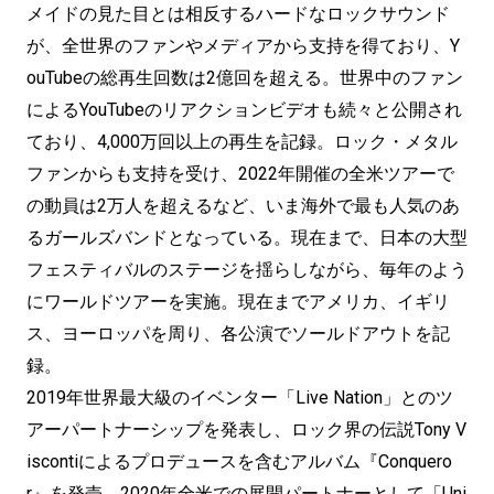
メイドの見た目とは相反するハードなロックサウンド
が、全世界のファンやメディアから支持を得ており、Y
ouTubeの総再生回数は2億回を超える。世界中のファン
によるYouTubeのリアクションビデオも続々と公開され
ており、4,000万回以上の再生を記録。ロック・メタル
ファンからも支持を受け、2022年開催の全米ツアーで
の動員は2万人を超えるなど、いま海外で最も人気のあ
るガールズバンドとなっている。現在まで、日本の大型
フェスティバルのステージを揺らしながら、毎年のよう
にワールドツアーを実施。現在までアメリカ、イギリ
ス、ヨーロッパを周り、各公演でソールドアウトを記
録。
2019年世界最大級のイベンター「Live Nation」とのツ
アーパートナーシップを発表し、ロック界の伝説Tony V
iscontiによるプロデュースを含むアルバム『Conquero
r』を発売。2020年全米での展開パートナーとして「Uni