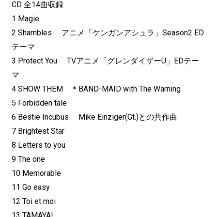
CD 全14曲収録
1 Magie
2 Shambles アニメ「ケンガンアシュラ」Season2 ED
テーマ
3 Protect You TVアニメ「グレンダイザーU」EDテー
マ
4 SHOW THEM ＊BAND-MAID with The Warning
5 Forbidden tale
6 Bestie Incubus Mike Einziger(Gt.)との共作曲
7 Brightest Star
8 Letters to you
9 The one
10 Memorable
11 Go easy
12 Toi et moi
13 TAMAYA!