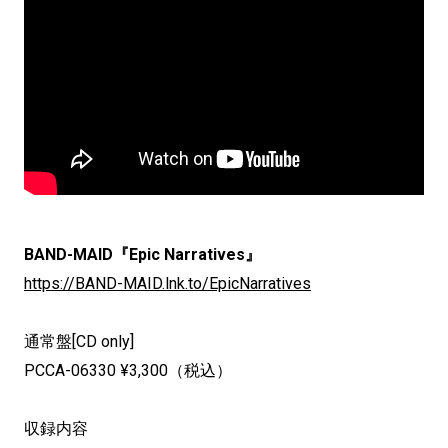
BAND-MAID『Epic Narratives』
https://BAND-MAID.lnk.to/EpicNarratives
通常盤[CD only]
PCCA-06330 ¥3,300（税込）
収録内容