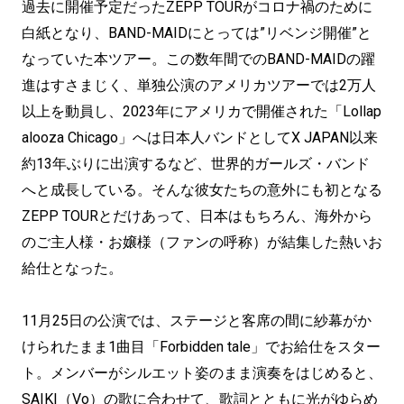
過去に開催予定だったZEPP TOURがコロナ禍のために
白紙となり、BAND-MAIDにとっては”リベンジ開催”と
なっていた本ツアー。この数年間でのBAND-MAIDの躍
進はすさまじく、単独公演のアメリカツアーでは2万人
以上を動員し、2023年にアメリカで開催された「Lollap
alooza Chicago」へは日本人バンドとしてX JAPAN以来
約13年ぶりに出演するなど、世界的ガールズ・バンド
へと成長している。そんな彼女たちの意外にも初となる
ZEPP TOURとだけあって、日本はもちろん、海外から
のご主人様・お嬢様（ファンの呼称）が結集した熱いお
給仕となった。
11月25日の公演では、ステージと客席の間に紗幕がか
けられたまま1曲目「Forbidden tale」でお給仕をスター
ト。メンバーがシルエット姿のまま演奏をはじめると、
SAIKI（Vo）の歌に合わせて、歌詞とともに光がゆらめ