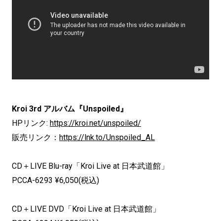
Kroi 3rd アルバム『Unspoiled』
HPリンク:
https://kroi.net/unspoiled/
販売リンク：
https://lnk.to/Unspoiled_AL
CD＋LIVE Blu-ray「Kroi Live at 日本武道館」
PCCA-6293 ¥6,050(税込)
CD＋LIVE DVD「Kroi Live at 日本武道館」