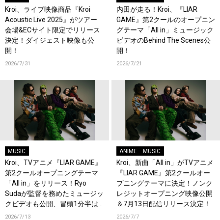
Kroi、ライブ映像商品『Kroi
内田が走る！Kroi、『LIAR
Acoustic Live 2025』がツアー
GAME』第2クールのオープニン
会場&ECサイト限定でリリース
グテーマ「All in」ミュージック
決定！ダイジェスト映像も公
ビデオのBehind The Scenes公
開！
開！
2026/7/31
2026/7/21
MUSIC
ANIME
MUSIC
Kroi、TVアニメ『LIAR GAME』
Kroi、新曲「All in」がTVアニメ
第2クールオープニングテーマ
『LIAR GAME』第2クールオー
「All in」をリリース！Ryo
プニングテーマに決定！ノンク
Sudaが監督を務めたミュージッ
レジットオープニング映像公開
クビデオも公開、冒頭1分半は
＆7月13日配信リリース決定！
ワンカット！
2026/7/13
2026/7/7