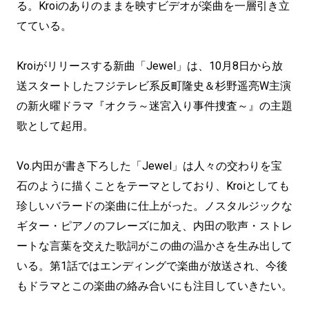
る。Kroiのありのままを映すビデオが楽曲を一層引き立
てている。
Kroiがリリースする新曲「Jewel」は、10月8日から放
送スタートしたフジテレビ系反町隆史＆杉野遥亮W主演
の新火曜ドラマ『オクラ～迷宮入り事件捜査～』の主題
歌として起用。
Vo.内田が書き下ろした「Jewel」は人々の交わりを宝
石のように描くことをテーマとしており、Kroiとしても
珍しいバラードの楽曲に仕上がった。ノスタルジックな
ギター・ピアノのフレーズに加え、内田の歌声・ストレ
ートな言葉を交えた歌詞がこの曲の温かさを生み出して
いる。第1話ではエンディングで楽曲が放送され、今後
もドラマとこの楽曲の絡み合いにも注目していきたい。