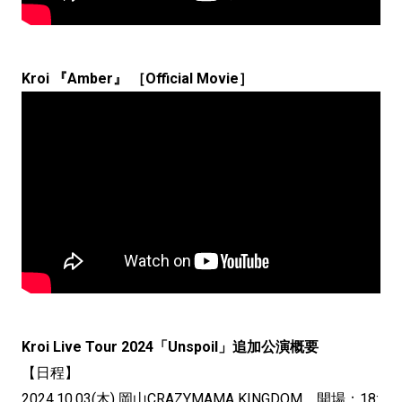
Kroi 『Amber』 ［Official Movie］
Kroi Live Tour 2024「Unspoil」追加公演概要
【日程】
2024.10.03(木) 岡山CRAZYMAMA KINGDOM 開場：18: