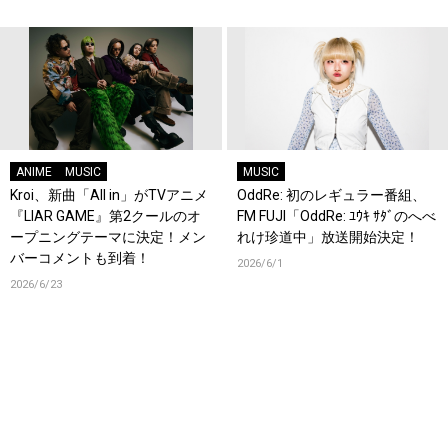
ANIME
MUSIC
MUSIC
Kroi、新曲「All in」がTVアニメ
OddRe: 初のレギュラー番組、
『LIAR GAME』第2クールのオ
FM FUJI「OddRe: ﾕｳｷ ｻﾀﾞのへべ
ープニングテーマに決定！メン
れけ珍道中」放送開始決定！
バーコメントも到着！
2026/6/1
2026/6/23