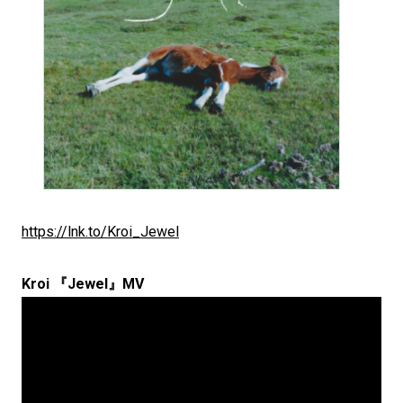
https://lnk.to/Kroi_Jewel
Kroi 『Jewel』MV