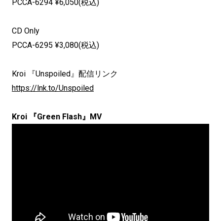
PCCA-6294 ¥6,050(税込)
CD Only
PCCA-6295 ¥3,080(税込)
Kroi 『Unspoiled』配信リンク
https://lnk.to/Unspoiled
Kroi 『Green Flash』MV