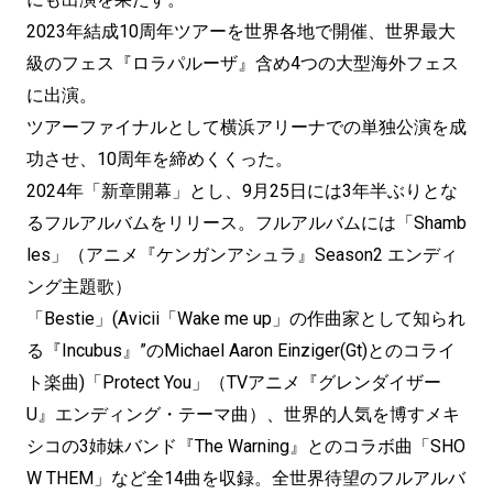
2023年結成10周年ツアーを世界各地で開催、世界最大
級のフェス『ロラパルーザ』含め4つの大型海外フェス
に出演。
ツアーファイナルとして横浜アリーナでの単独公演を成
功させ、10周年を締めくくった。
2024年「新章開幕」とし、9月25日には3年半ぶりとな
るフルアルバムをリリース。フルアルバムには「Shamb
les」（アニメ『ケンガンアシュラ』Season2 エンディ
ング主題歌）
「Bestie」(Avicii「Wake me up」の作曲家として知られ
る『Incubus』”のMichael Aaron Einziger(Gt)とのコライ
ト楽曲)「Protect You」（TVアニメ『グレンダイザー
U』エンディング・テーマ曲）、世界的人気を博すメキ
シコの3姉妹バンド『The Warning』とのコラボ曲「SHO
W THEM」など全14曲を収録。全世界待望のフルアルバ