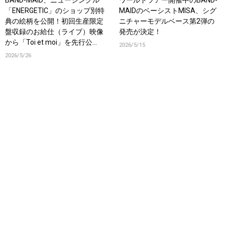
BAND-MAID、ニューシングル
ワールドツアー開催中のBAND-
「ENERGETIC」のショップ別特
MAIDのベーシストMISA、シグ
典の絵柄を公開！初回生産限定
ニチャーモデルベース第2弾の
盤収録のお給仕（ライブ）映像
発売が決定！
から「Toi et moi」を先行公
2026/5/15
開！
2026/5/26