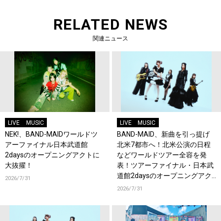
RELATED NEWS
関連ニュース
LIVE
MUSIC
LIVE
MUSIC
NEK!、BAND-MAIDワールドツ
BAND-MAID、新曲を引っ提げ
アーファイナル日本武道館
北米7都市へ！北米公演の日程
2daysのオープニングアクトに
などワールドツアー全容を発
大抜擢！
表！ツアーファイナル・日本武
道館2daysのオープニングアク
2026/7/31
トにNEK!が決定！
2026/7/31