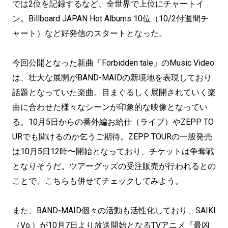
では2位を記録するなど、全世界で上位にチャートイ
ン。Billboard JAPAN Hot Albums 10位（10/2付週間チ
ャート）など好発信のスタートとなった。
今回公開となった新曲「Forbidden tale」のMusic Video
は、壮大な展開がBAND-MAIDの新境地を表現しており
話題となっていた楽曲。目まぐるしく展開されていく楽
曲に合わせた様々なシーンが印象的な映像となってい
る。10月5日からの番外編お給仕（ライブ）やZEPP TO
URでも聞けるのか乞うご期待。ZEPP TOURの一般発売
は10月5日12時〜開始となっており、チケットは争奪戦
となりそうだ。ツアーグッズの受注販売が行われるとの
ことで、こちらも併せてチェックしてみよう。
また、BAND-MAID個々の活動も活性化しており、SAIKI
（Vo.）が10月7日より放送開始となるTVアニメ『最凶