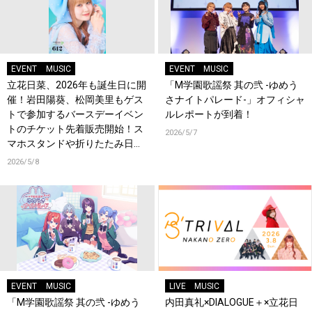
EVENT
MUSIC
EVENT
MUSIC
立花日菜、2026年も誕生日に開
「M学園歌謡祭 其の弐 -ゆめう
催！岩田陽葵、松岡美里もゲス
さナイトパレード-」オフィシャ
トで参加するバースデーイベン
ルレポートが到着！
トのチケット先着販売開始！ス
2026/5/7
マホスタンドや折りたたみ日傘
などオリジナルグッズ販売決
2026/5/8
定！
EVENT
MUSIC
LIVE
MUSIC
「M学園歌謡祭 其の弐 -ゆめう
内田真礼×DIALOGUE＋×立花日