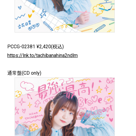
PCCG-02381 ¥2,420(税込)
https://lnk.to/tachibanahina2ndlm
通常盤(CD only)