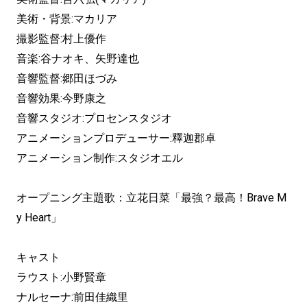
美術・背景:マカリア
撮影監督:村上優作
音楽:谷ナオキ、矢野達也
音響監督:郷田ほづみ
音響効果:今野康之
音響スタジオ:プロセンスタジオ
アニメーションプロデューサー:釋迦郡卓
アニメーション制作:スタジオエル
オープニング主題歌：立花日菜「最強？最高！Brave M
y Heart」
キャスト
ラウスト:小野賢章
ナルセーナ:前田佳織里