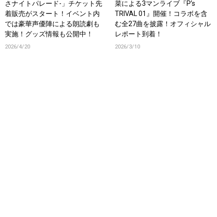
さナイトパレード-」チケット先
菜による3マンライブ『P’s
着販売がスタート！イベント内
TRIVAL 01』開催！コラボを含
では豪華声優陣による朗読劇も
む全27曲を披露！オフィシャル
実施！グッズ情報も公開中！
レポート到着！
2026/4/20
2026/3/10