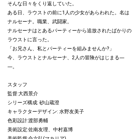
そんな日々をくり返していた。
ある日、ラウストの前に1人の少女があらわれた。名は
ナルセーナ。職業、武闘家。
ナルセーナはとあるパーティーから追放されたばかりの
ラウストに言った。
「お兄さん、私とパーティーを組みませんか?」
今、ラウストとナルセーナ、2人の冒険がはじまる―
―。
スタッフ
監督:大西景介
シリーズ構成: 砂山蔵澄
キャラクターデザイン: 水野友美子
色彩設計:渡部勇輔
美術設定:佐南友理、中村嘉博
美術監督:合六弘(マカリア)