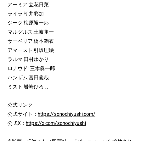
アーミア:立花日菜
ライラ:朝井彩加
ジーク:梅原裕一郎
マルグルス:土岐隼一
サーベリア:橋本鞠衣
アマースト:引坂理絵
ラルマ:田村ゆかり
ロナウド: 三木眞一郎
ハンザム:宮田俊哉
ミスト:岩崎ひろし
公式リンク
公式サイト：
https://sonochiyushi.com/
公式X：
https://x.com/sonochiyushi