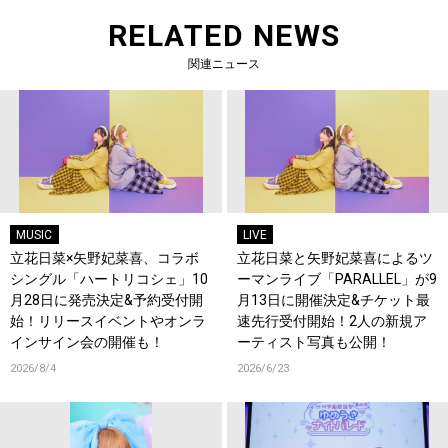
RELATED NEWS
関連ニュース
MUSIC
LIVE
立花日菜×矢野妃菜喜、コラボ
立花日菜と矢野妃菜喜によるツ
シングル「ハートリコシェ」10
ーマンライブ「PARALLEL」が9
月28日に発売決定&予約受付開
月13日に開催決定&チケット最
始！リリースイベントやオンラ
速先行受付開始！2人の新規ア
インサイン会の開催も！
ーティスト写真も公開！
2026/8/4
2026/6/23