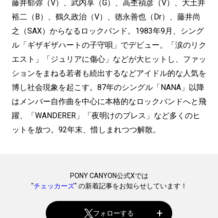
藤井郁弥（V）、武内享（G）、高杢禎彦（V）、大土井
裕二（B）、鶴久政治（V）、徳永善也（Dr）、藤井尚
之（SAX）からなるロックバンド。1983年9月、シング
ル「ギザギザハートの子守唄」でデビュー。「涙のリク
エスト」「ジュリアに傷心」などが大ヒットし、ファッ
ションをまねる若者も続出するなどアイドル的な人気を
博し社会現象を起こす。87年のシングル「NANA」以降
はメンバー自作曲を中心に本格的なロックバンドへと飛
躍、「WANDERER」「夜明けのブレス」など多くのヒ
ットを放つ。92年末、惜しまれつつ解散。
PONY CANYON公式Xでは
"
チェッカーズ
" の新着記事をお知らせしています！
フォローする