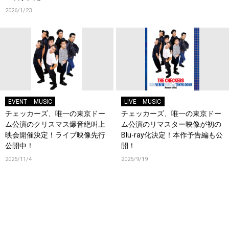
2026/1/23
EVENT
MUSIC
LIVE
MUSIC
チェッカーズ、唯一の東京ドー
チェッカーズ、唯一の東京ドー
ム公演のクリスマス爆音絶叫上
ム公演のリマスター映像が初の
映会開催決定！ライブ映像先行
Blu-ray化決定！本作予告編も公
公開中！
開！
2025/11/4
2025/9/19