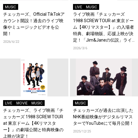
MUSIC
LIVE
MUSIC
チェッカーズ、Official TikTokア
ライブ映画『チェッカーズ
カウント開設！過去のライブ映
1988 SCREW TOUR at 東京ドー
像やミュージックビデオを公
ム【4Kリマスター】』の入場者
開！
特典、劇場物販、応援上映が決
定！「Jim&Janeの伝説」ライ
2026/6/22
ブ映像が公開！
2026/3/6
LIVE
MOVIE
MUSIC
MUSIC
チェッカーズ、ライブ映画『チ
チェッカーズが過去に出演した
ェッカーズ 1988 SCREW TOUR
NHK番組映像がデジタルリマス
at 東京ドーム【4Kリマスタ
ターでYouTubeにて毎月公開！
ー】』の劇場公開と特典映像の
2025/12/25
上映が決定！