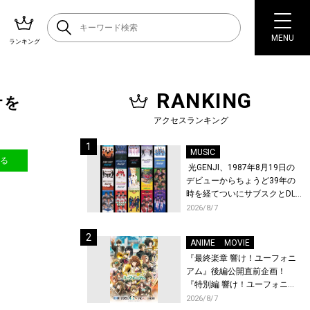
MENU
ランキング
RANKING
オを
アクセスランキング
MUSIC
送る
光GENJI、1987年8月19日の
デビューからちょうど39年の
時を経てついにサブスクとDL
配信が解禁！
2026/8/7
ANIME
MOVIE
『最終楽章 響け！ユーフォニ
アム』後編公開直前企画！
『特別編 響け！ユーフォニア
ム〜アンサンブルコンテス
2026/8/7