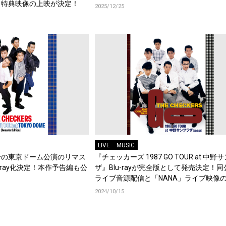
と特典映像の上映が決定！
2025/12/25
LIVE
MUSIC
一の東京ドーム公演のリマス
『チェッカーズ 1987 GO TOUR at 中野
-ray化決定！本作予告編も公
ザ』Blu-rayが完全版として発売決定！
ライブ音源配信と「NANA」ライブ映像
公開もスタート！
2024/10/15