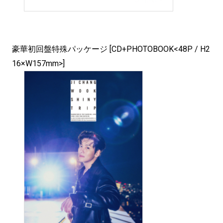
豪華初回盤特殊パッケージ [CD+PHOTOBOOK<48P / H2
16×W157mm>]