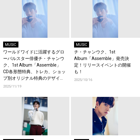
MUSIC
MUSIC
ワールドワイドに活躍するグロ
チ・チャンウク、1st
ーバルスター俳優チ・チャンウ
Album「Assemble」発売決
ク、1st Album「Assemble」
定！リリースイベントの開催
CD各形態特典、トレカ、ショッ
も！
プ別オリジナル特典のデザイン
2025/10/16
を公開！
2025/11/19