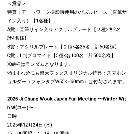
＜賞品＞
特賞：アートワーク撮影時使用のパズルピース（直筆サ
イン入り）【1名様】
A賞：直筆サイン入りアクリルプレート【２種×各2名、
計4名様】
B賞：アクリルプレート【２種×各25名、計50名様】
C賞：L判ブロマイド【5種×各100名、計500名様】
※絵柄はランダムとなります。
※はずれ分にも楽天ブックスオリジナル特典：スマホシ
ョルダー（フォンタブW55×H60mm）は付与されます。
2025 Ji Chang Wook Japan Fan Meeting 〜Winter Wit
h W(ユー)〜
日時
2025年12月24日 (水)
17：00開場 / 18：00開演