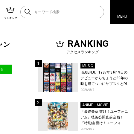
MENU
ランキング
RANKING
ャン
アクセスランキング
MUSIC
送る
光GENJI、1987年8月19日の
デビューからちょうど39年の
時を経てついにサブスクとDL
配信が解禁！
2026/8/7
ANIME
MOVIE
『最終楽章 響け！ユーフォニ
アム』後編公開直前企画！
『特別編 響け！ユーフォニア
ム〜アンサンブルコンテス
2026/8/7