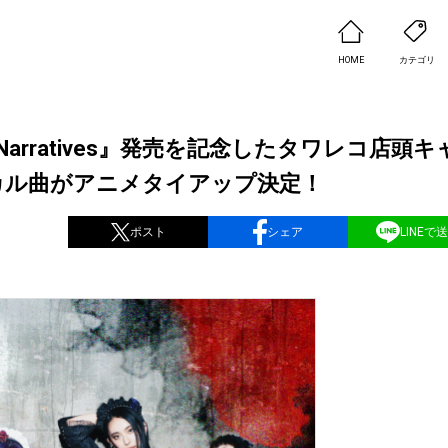
HOME
カテゴリ
c Narratives』発売を記念したタワレコ店頭キ
ーカル曲がアニメタイアップ決定！
ポスト
シェア
LINEで