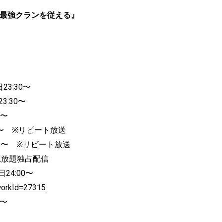
界最強クランを従える』
23:30〜
3:30〜
0〜
ピート放送
リピート放送
見放題独占配信
24:00〜
?workId=27315
0〜