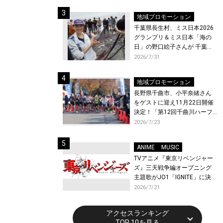
ト〜』と『最終楽章 響け！ユ
ーフォニアム』前編の一挙上
地域プロモーション
映が決定！
千葉県長生村、ミス日本2026
グランプリ＆ミス日本「海の
日」の野口絵子さんが 千葉県
唯一の村・長生村で地引網を
2026/7/31
体験！
地域プロモーション
長野県千曲市、小平奈緒さん
をゲストに迎え11月22日開催
決定！「第12回千曲川ハーフ
マラソン」エントリー受付開
2026/7/23
始！
ANIME
MUSIC
TVアニメ『東京リベンジャー
ズ』三天戦争編オープニング
主題歌がJO1「IGNITE」に決
定！メンバー全員から喜びと
2026/7/21
作品への想いあふれるコメン
トが到着！9月に東京・大阪で
アクセスランキング
先行上映会を開催！
TOP 10を見る