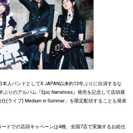
」へ日本人バンドとしてX JAPAN以来約13年ぶりに出演するな
りのアルバム『Epic Narratives』発売を記念して店頭展
イブ) Medium in Summer」を限定配信することも発表
コードでの店頭キャペーンは4種。全国7店で実施するお給仕