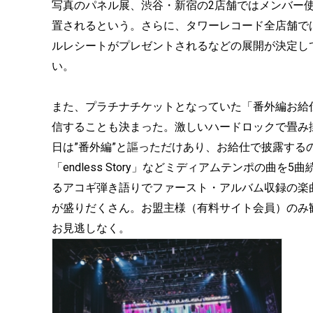
写真のパネル展、渋谷・新宿の2店舗ではメンバー使
置されるという。さらに、タワーレコード全店舗ではア
ルレシートがプレゼントされるなどの展開が決定し
い。
また、プラチナチケットとなっていた「番外編お給仕(ライブ)
信することも決まった。激しいハードロックで畳み掛け
日は”番外編”と謳っただけあり、お給仕で披露するの
「endless Story」などミディアムテンポの曲を
るアコギ弾き語りでファースト・アルバム収録の楽曲「
が盛りだくさん。お盟主様（有料サイト会員）のみ
お見逃しなく。