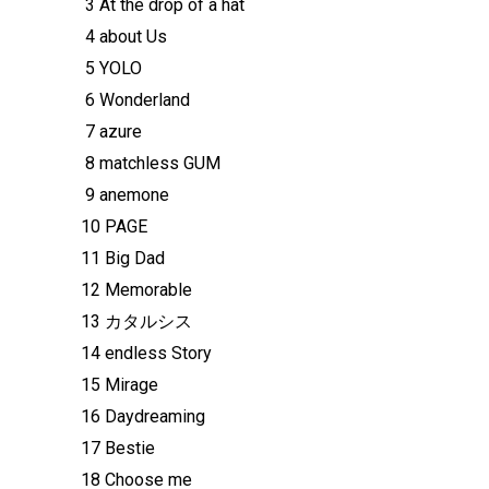
3 At the drop of a hat
4 about Us
5 YOLO
6 Wonderland
7 azure
8 matchless GUM
9 anemone
10 PAGE
11 Big Dad
12 Memorable
13 カタルシス
14 endless Story
15 Mirage
16 Daydreaming
17 Bestie
18 Choose me