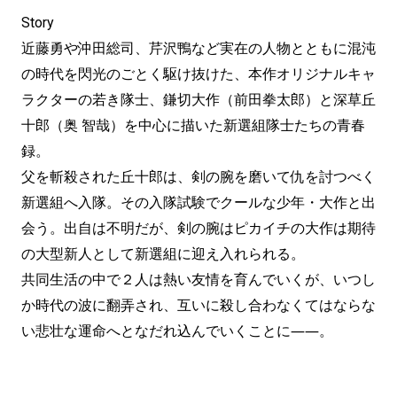
Story
近藤勇や沖田総司、芹沢鴨など実在の人物とともに混沌
の時代を閃光のごとく駆け抜けた、本作オリジナルキャ
ラクターの若き隊士、鎌切大作（前田拳太郎）と深草丘
十郎（奥 智哉）を中心に描いた新選組隊士たちの青春
録。
父を斬殺された丘十郎は、剣の腕を磨いて仇を討つべく
新選組へ入隊。その入隊試験でクールな少年・大作と出
会う。出自は不明だが、剣の腕はピカイチの大作は期待
の大型新人として新選組に迎え入れられる。
共同生活の中で２人は熱い友情を育んでいくが、いつし
か時代の波に翻弄され、互いに殺し合わなくてはならな
い悲壮な運命へとなだれ込んでいくことに――。