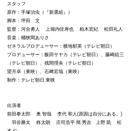
スタッフ
原作：手塚治虫（『新選組』）
脚本：坪田 文
監督：河合勇人 上堀内佳寿也 柏木宏紀 松田礼人
音楽：桶狭間ありさ
ゼネラルプロデューサー：横地郁英（テレビ朝日）
プロデューサー：飯田サヤカ（テレビ朝日）、藤崎絵三
（テレビ朝日）、残間理央（テレビ朝日）
望月卓（東映）、石﨑宏哉（東映）
制作：テレビ朝日 東映
出演者
前田拳太郎 奥 智哉 杢代 和人(原因は自分にある。)
羽谷勝太 柊太朗 庄司浩平 簡 秀吉 上野 凱 松
本 仁