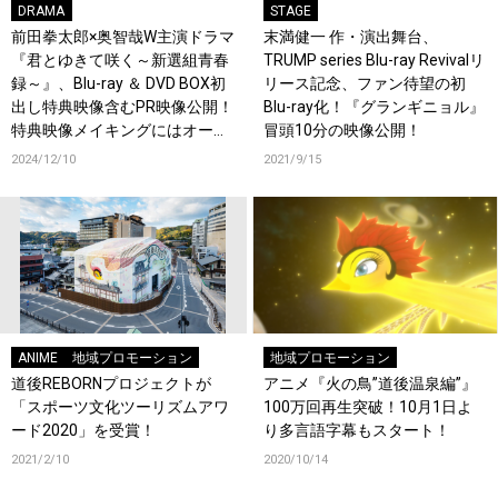
DRAMA
STAGE
前田拳太郎×奥智哉W主演ドラマ
末満健一 作・演出舞台、
『君とゆきて咲く～新選組青春
TRUMP series Blu-ray Revivalリ
録～』、Blu-ray ＆ DVD BOX初
リース記念、ファン待望の初
出し特典映像含むPR映像公開！
Blu-ray化！『グランギニョル』
特典映像メイキングにはオーデ
冒頭10分の映像公開！
ィオコメンタリー付きで3時間
2024/12/10
2021/9/15
超えの大ボリューム！
ANIME
地域プロモーション
地域プロモーション
道後REBORNプロジェクトが
アニメ『火の鳥”道後温泉編”』
「スポーツ文化ツーリズムアワ
100万回再生突破！10月1日よ
ード2020」を受賞！
り多言語字幕もスタート！
2021/2/10
2020/10/14