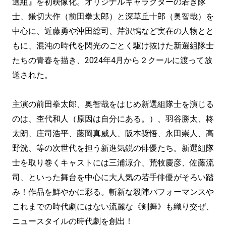
選組』を初映像化。オリジナルキャラクターの若き隊
士、鎌切大作（前田拳太郎）と深草丘十郎（奥智哉）を
中心に、近藤勇や沖田総司、芹沢鴨など実在の人物とと
もに、混沌の時代を閃光のごとく駆け抜けた新選組隊士
たちの青春を描き、2024年4月から２クールに渡って放
送された。
主演の前田拳太郎、奥智哉をはじめ新選組隊士を演じる
のは、杢代和人（原因は自分にある。）、羽谷勝太、柊
太朗、庄司浩平、藤岡真威人、阪本奨悟、永田崇人、高
野洸、等の次世代を担う新進気鋭の俳優たち。新選組隊
士を取り巻くキャストには三浦涼介、荒牧慶彦、佐藤流
司、といった舞台を中心に大人気の若手俳優がそろい踏
み！作品を鮮やかに彩る。斬新な殺陣パフォーマンスや
これまでの時代劇にはない流麗な《剣舞》も織り交ぜ、
ニュースタイルの時代劇を創出！