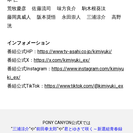
荒牧慶彦 佐藤流司 味方良介 駒木根葵汰
藤岡真威人 阪本奨悟 永田崇人 三浦涼介 高野
洸
インフォメーション
番組公式HP：
https://www.tv-asahi.co.jp/kimiyuki/
番組公式X：
https://x.com/kimiyuki_ex/
番組公式Instagram：
https://www.instagram.com/kimiyu
ki_ex/
番組公式TikTok：
https://www.tiktok.com/@kimiyuki_ex
PONY CANYON公式Xでは
"
三浦涼介
"や"
前田拳太郎
"や"
君とゆきて咲く～新選組青春録