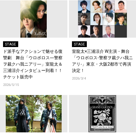
STAGE
STAGE
ド派手なアクションで魅せる復
室龍太×三浦涼介 W主演・舞台
讐劇 舞台「ウロボロス―警察
「ウロボロス-警察ヲ裁クハ我ニ
ヲ裁クハ我ニアリ―」室龍太＆
アリ-」東京・大阪2都市で再演
三浦涼介インタビュー到着！！
決定！
チケット販売中
2026/3/4
2026/5/15