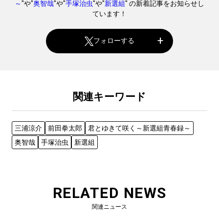
～
"や"
奥智哉
"や"
手塚治虫
"や"
新選組
" の新着記事をお知らせし
ています！
フォローする
関連キーワード
三浦涼介
前田拳太郎
君とゆきて咲く～新選組青春録～
奥智哉
手塚治虫
新選組
RELATED NEWS
関連ニュース