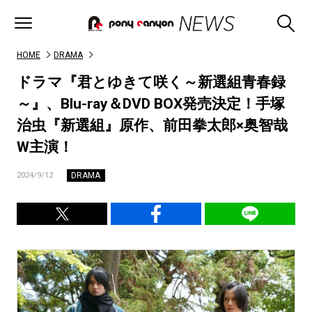
HOME
DRAMA
ドラマ『君とゆきて咲く～新選組青春録
～』、Blu-ray＆DVD BOX発売決定！手塚
治虫『新選組』原作、前田拳太郎×奥智哉
W主演！
DRAMA
2024/9/12