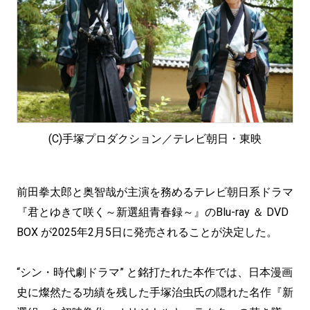
(C)手塚プロダクション／テレビ朝日・東映
前田拳太郎と奥智哉が主演を務めるテレビ朝日系ドラマ
『君とゆきて咲く～新選組青春録～』のBlu-ray ＆ DVD
BOX が2025年2月5日に発売されることが決定した。
“シン・時代劇ドラマ” と銘打たれた本作では、日本漫画
史に燦然たる功績を残した手塚治虫氏の隠れた名作『新