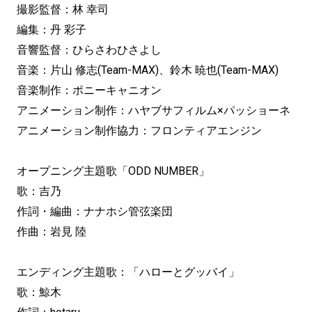
撮影監督：林 幸司
編集：丹 彩子
音響監督：ひらさわひさよし
音楽：片山 修志(Team-MAX)、鈴木 暁也(Team-MAX)
音楽制作：ポニーキャニオン
アニメーション制作：ハヤブサフィルム×パッショーネ
アニメーション制作協力：フロンティアエンジン
オープニング主題歌「ODD NUMBER」
歌：吉乃
作詞・編曲：ナナホシ管弦楽団
作曲：岩見 陸
エンディング主題歌：「ハローとグッバイ」
歌：鯨木