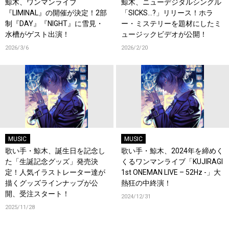
鯨木、ワンマンライブ
鯨木、ニューデジタルシングル
『LIMINAL』の開催が決定！2部
「SICKS…?」リリース！ホラ
制『DAY』『NIGHT』に雪見・
ー・ミステリーを題材にしたミ
水槽がゲスト出演！
ュージックビデオが公開！
2026/3/6
2026/2/20
MUSIC
MUSIC
歌い手・鯨木、誕生日を記念し
歌い手・鯨木、2024年を締めく
た「生誕記念グッズ」発売決
くるワンマンライブ「KUJIRAGI
定！人気イラストレーター達が
1st ONEMAN LIVE – 52Hz -」大
描くグッズラインナップが公
熱狂の中終演！
開、受注スタート！
2024/12/31
2025/11/28