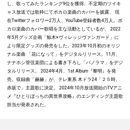
し、歌ってみたランキング9位を獲得。不定期のツイキ
ャス放送では歌枠にてボカロ楽曲のカバーを披露、 現
在Twitterフォロワー2万人、YouTube登録者数4万人。ボ
カロ楽曲のカバー歌唱を主な活動としているが、 2022
年5月グッズ企画「鯨木×ヴィレッジヴァンガード」に
より限定グッズの発売をした。2023年10月初のオリジ
ナル楽曲 「花になって」をデジタルリリース。11月、
ナナホシ管弦楽団による書き下ろし「パノラマ」をデジ
タルリリース。 2024年4月、1st Album『黎明』を発
売。収録曲「赫赫」が、テレ東系 木ドラ24「２５時、
赤坂で」主題歌に決定。 2024年10月放送開始のTVアニ
メ『ひとりぼっちの異世界攻略』のエンディング主題歌
担当が発表された。