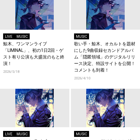
LIVE
MUSIC
MUSIC
鯨木、ワンマンライブ
歌い手・鯨木、オカルトを題材
「LIMINAL」、初の1日2回・ゲ
にした9曲収録セカンドアルバ
スト有り公演も大盛況のもと終
ム「隠匿領域」のデジタルリリ
演！
ース決定、特設サイトを公開！
コメントも到着！
2026/5/18
2026/4/10
LIVE
MUSIC
MUSIC