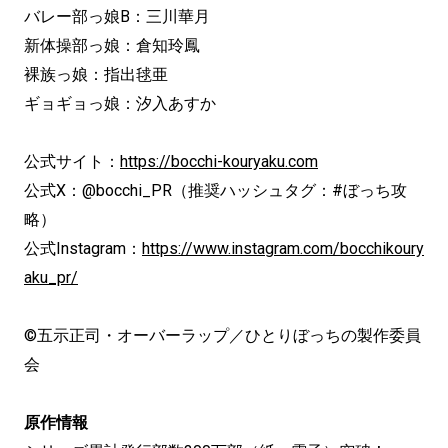
バレー部っ娘B：三川華月
新体操部っ娘：倉知玲鳳
裸族っ娘：指出毬亜
ギョギョっ娘：汐入あすか
公式サイト：
https://bocchi-kouryaku.com
公式X：@bocchi_PR（推奨ハッシュタグ：#ぼっち攻
略）
公式Instagram：
https://www.instagram.com/bocchikoury
aku_pr/
©五示正司・オーバーラップ／ひとりぼっちの製作委員
会
原作情報