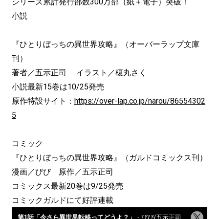
シリーズ累計発行部数300万部（紙＋電子）突破！
小説
『ひとりぼっちの異世界攻略』（オーバーラップ文庫
刊）
著者／五示正司 イラスト／榎丸さく
小説最新15巻は10/25発売
原作特設サイト：
https://over-lap.co.jp/narou/86554302
5
コミック
『ひとりぼっちの異世界攻略』（ガルドコミックス刊）
漫画／びび 原作／五示正司
コミックス最新20巻は9/25発売
コミックガルドにて好評連載