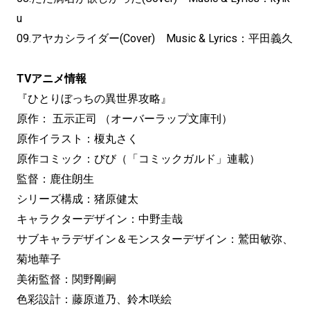
u
09.アヤカシライダー(Cover) Music & Lyrics：平田義久
TVアニメ情報
『ひとりぼっちの異世界攻略』
原作： 五示正司 （オーバーラップ文庫刊）
原作イラスト：榎丸さく
原作コミック：びび（「コミックガルド」連載）
監督：鹿住朗生
シリーズ構成：猪原健太
キャラクターデザイン：中野圭哉
サブキャラデザイン＆モンスターデザイン：鷲田敏弥、
菊地華子
美術監督：関野剛嗣
色彩設計：藤原道乃、鈴木咲絵