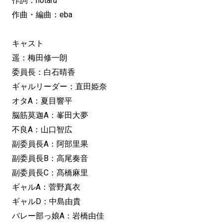
作詞：hotaru
作曲・編曲：eba
キャスト
遥：梅田修一朗
委員長：白石晴香
ギャルリーダー：直田姫奈
オタA：夏目響平
脳筋莫迦A：峯田大夢
不良A：山口智広
副委員長A：阿部里果
副委員長B：高尾奏音
副委員長C：髙橋麻里
ギャルA：菅野真衣
ギャルD：中島由貴
バレー部っ娘A：岩橋由佳