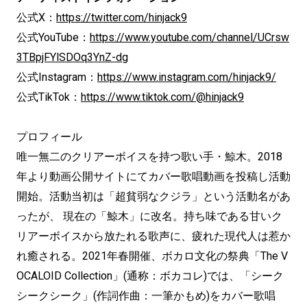
公式X：
https://twitter.com/hinjack9
公式YouTube：
https://www.youtube.com/channel/UCrsw
3TBpjFYlSDOq3YnZ-dg
公式Instagram：
https://www.instagram.com/hinjack9/
公式TikTok：
https://www.tiktok.com/@hinjack9
プロフィール
唯一無二のクリアーボイスを持つ歌い手・鯨木。2018
年より動画公開サイトにてカバー歌唱動画を投稿し活動
開始。活動当初は「超貧弱なクジラ」という活動名があ
ったが、 現在の「鯨木」に改名。持ち味である甘いク
リアーボイスから放たれる歌声に、疲れた現代人は惹か
れ癒される。2021年春開催、ボカロ文化の祭典「The V
OCALOID Collection」(通称：ボカコレ)では、「シーク
シークシーク」(作詞作曲：一筆かもめ)をカバー歌唱