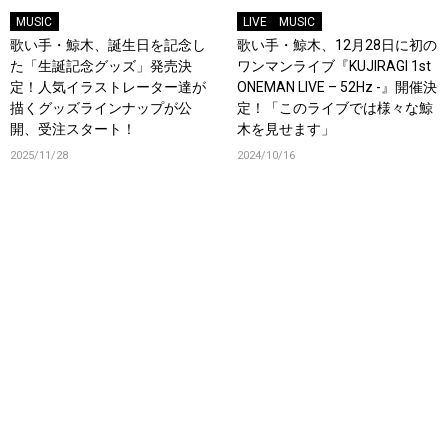
MUSIC
LIVE
MUSIC
歌い手・鯨木、誕生日を記念し
歌い手・鯨木、12月28日に初の
た「生誕記念グッズ」発売決
ワンマンライブ『KUJIRAGI 1st
定！人気イラストレーター達が
ONEMAN LIVE – 52Hz -』開催決
描くグッズラインナップが公
定！「このライブでは様々な鯨
開、受注スタート！
木を見せます」
2025/11/28
2024/10/16