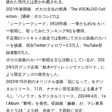
疲れた現代人は惹かれ癒される。
2021年春開催、ボカロ文化の祭典「The VOCALOID Coll
ection」(通称：ボカコレ)では、
「シークシークシーク」(作詞作曲：一筆かもめ)をカバ
ー歌唱し、歌ってみたランキング9位を獲得。
不定期のツイキャス放送では歌枠にてボカロ楽曲のカバ
ーを披露、現在Twitterフォロワー2.5万人、YouTube登
録者数5万人。
ボカロ楽曲のカバー歌唱を主な活動としているが、202
2年5月グッズ企画「鯨木×ヴィレッジヴァンガード」に
より限定グッズの発売をした。
2023年10月初のオリジナル楽曲「花になって」をデジ
タルリリース。11月、ナナホシ管弦楽団による書き下
ろし「パノラマ」をデジタルリリース。2024年4月、1s
t Album『黎明』を発売。収録曲「赫赫」が、テレ東系
木ドラ24「２５時、赤坂で」主題歌に決定。