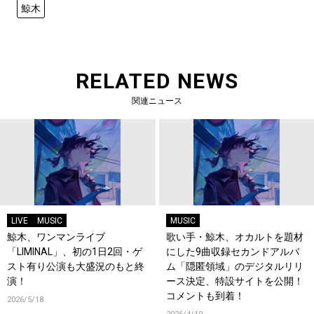
鯨木
RELATED NEWS
関連ニュース
LIVE
MUSIC
MUSIC
鯨木、ワンマンライブ
歌い手・鯨木、オカルトを題材
「LIMINAL」、初の1日2回・ゲ
にした9曲収録セカンドアルバ
スト有り公演も大盛況のもと終
ム「隠匿領域」のデジタルリリ
演！
ース決定、特設サイトを公開！
コメントも到着！
2026/5/18