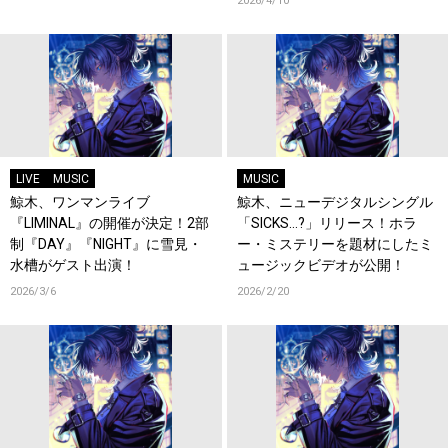
2026/4/10
LIVE
MUSIC
MUSIC
鯨木、ワンマンライブ
鯨木、ニューデジタルシングル
『LIMINAL』の開催が決定！2部
「SICKS…?」リリース！ホラ
制『DAY』『NIGHT』に雪見・
ー・ミステリーを題材にしたミ
水槽がゲスト出演！
ュージックビデオが公開！
2026/3/6
2026/2/20