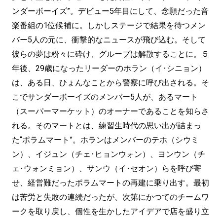
ンダーボーイズ”。デビュー5年目にして、念願だった音
楽番組の1位候補に。しかしステージで結果を待つメン
バー5人の元に、衝撃的なニュースが飛び込む。そして
彼らの夢は粉々に砕け、グループは解散することに。５
年後、29歳になったリーダーのホラン（イ･シニョン）
は、ある日、ひょんなことから警察に呼び出される。そ
こでサンダーボーイズのメンバー5人が、あるマート
（スーパーマーケット）のオーナーであることを知らさ
れる。そのマートとは、練習生時代の思い出が詰まっ
た“ポラムマート”。ホランはメンバーのテホ（シウミ
ン）、イジュン（チェ･ヒョンウォン）、ヨンウン（チ
ェ･ウォンミョン）、サンウ（イ･セオン）らを呼び寄
せ、経営難だったポラムマートの再建に乗り出す。最初
は苦労と失敗の連続だったが、次第にかつてのチームワ
ークを取り戻し、個性を生かしたアイデアで店を盛り立