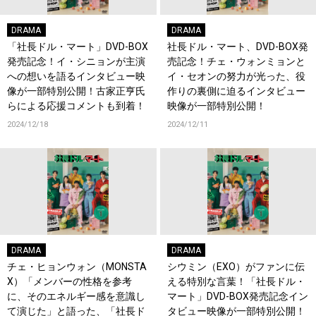
DRAMA
DRAMA
「社長ドル・マート」DVD-BOX
社長ドル・マート、DVD-BOX発
発売記念！イ・シニョンが主演
売記念！チェ・ウォンミョンと
への想いを語るインタビュー映
イ・セオンの努力が光った、役
像が一部特別公開！古家正亨氏
作りの裏側に迫るインタビュー
らによる応援コメントも到着！
映像が一部特別公開！
2024/12/18
2024/12/11
DRAMA
DRAMA
チェ・ヒョンウォン（MONSTA
シウミン（EXO）がファンに伝
X）「メンバーの性格を参考
える特別な言葉！「社長ドル・
に、そのエネルギー感を意識し
マート」DVD-BOX発売記念イン
て演じた」と語った、「社長ド
タビュー映像が一部特別公開！