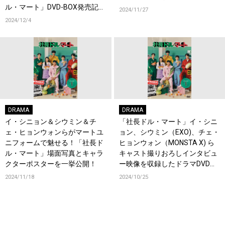
ル・マート」DVD-BOX発売記念
2024/11/27
インタビュー映像が一部特別公
2024/12/4
開！
DRAMA
DRAMA
イ・シニョン＆シウミン＆チ
「社長ドル・マート」イ・シニ
ェ・ヒョンウォンらがマートユ
ョン、シウミン（EXO)、チェ・
ニフォームで魅せる！「社長ド
ヒョンウォン（MONSTA X) ら
ル・マート」場面写真とキャラ
キャスト撮りおろしインタビュ
クターポスターを一挙公開！
ー映像を収録したドラマDVD発
売決定！サイン入りグッズプレ
2024/11/18
2024/10/25
ゼントキャンペーンもスター
ト！