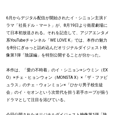
6月からデジタル配信が開始されたイ・シニョン主演ド
ラマ「社長ドル・マート」が、8月19日より衛星劇場に
て日本初放送される。それを記念して、アジアエンタメ
系YouTubeチャンネル「WE LOVE K」では、本作の魅力
を8分にぎゅっと詰め込んだオリジナルダイジェスト映
像第1弾「陰謀編」を特別公開することが分かった。
本作は、「愛の不時着」のイ・シニョン×シウミン（EX
O）×チェ・ヒョンウォン（MONSTA X）×「ザ・ファビ
ュラス」のチェ・ウォンミョン×「ひかり男子校生徒
会」のイ・セオンという次世代を担う若手ホープが揃う
ドラマとして注目を浴びている。
今回公開されたオリジナルダイジェスト映像第1弾「陰